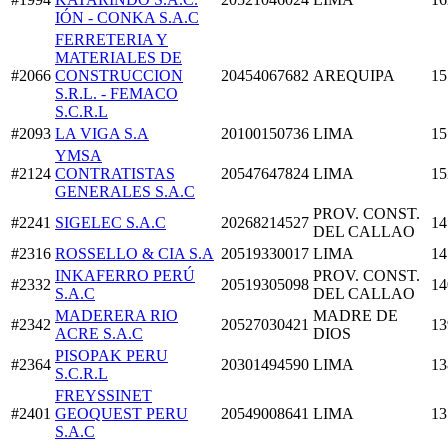
IÓN - CONKA S.A.C
FERRETERIA Y
MATERIALES DE
#2066
CONSTRUCCION
20454067682
AREQUIPA
15
S.R.L. - FEMACO
S.C.R.L
#2093
LA VIGA S.A
20100150736
LIMA
15
YMSA
#2124
CONTRATISTAS
20547647824
LIMA
15
GENERALES S.A.C
PROV. CONST.
#2241
SIGELEC S.A.C
20268214527
14
DEL CALLAO
#2316
ROSSELLO & CIA S.A
20519330017
LIMA
14
INKAFERRO PERÚ
PROV. CONST.
#2332
20519305098
14
S.A.C
DEL CALLAO
MADERERA RIO
MADRE DE
#2342
20527030421
13
ACRE S.A.C
DIOS
PISOPAK PERU
#2364
20301494590
LIMA
13
S.C.R.L
FREYSSINET
#2401
GEOQUEST PERU
20549008641
LIMA
13
S.A.C