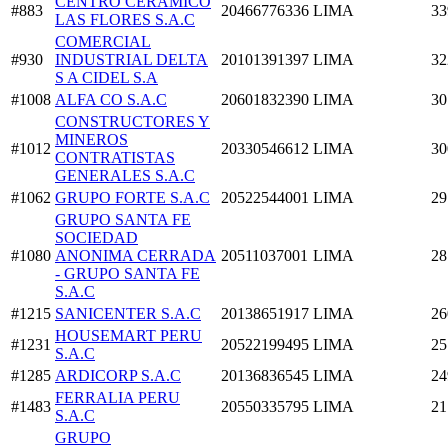
CENTRO CERAMICO
#883
20466776336
LIMA
33
LAS FLORES S.A.C
COMERCIAL
#930
INDUSTRIAL DELTA
20101391397
LIMA
32
S A CIDEL S.A
#1008
ALFA CO S.A.C
20601832390
LIMA
30
CONSTRUCTORES Y
MINEROS
#1012
20330546612
LIMA
30
CONTRATISTAS
GENERALES S.A.C
#1062
GRUPO FORTE S.A.C
20522544001
LIMA
29
GRUPO SANTA FE
SOCIEDAD
#1080
ANONIMA CERRADA
20511037001
LIMA
28
- GRUPO SANTA FE
S.A.C
#1215
SANICENTER S.A.C
20138651917
LIMA
26
HOUSEMART PERU
#1231
20522199495
LIMA
25
S.A.C
#1285
ARDICORP S.A.C
20136836545
LIMA
24
FERRALIA PERU
#1483
20550335795
LIMA
21
S.A.C
GRUPO