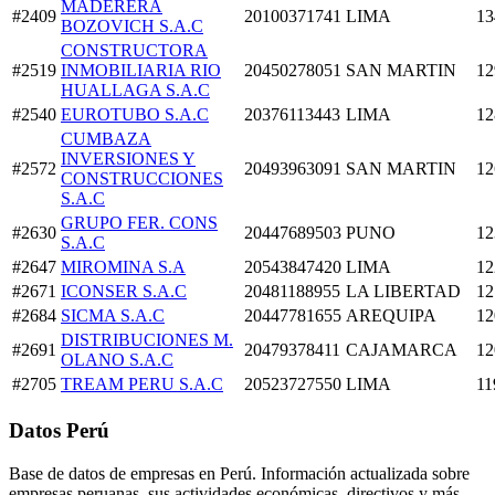
MADERERA
#2409
20100371741
LIMA
13
BOZOVICH S.A.C
CONSTRUCTORA
#2519
INMOBILIARIA RIO
20450278051
SAN MARTIN
12
HUALLAGA S.A.C
#2540
EUROTUBO S.A.C
20376113443
LIMA
12
CUMBAZA
INVERSIONES Y
#2572
20493963091
SAN MARTIN
12
CONSTRUCCIONES
S.A.C
GRUPO FER. CONS
#2630
20447689503
PUNO
12
S.A.C
#2647
MIROMINA S.A
20543847420
LIMA
12
#2671
ICONSER S.A.C
20481188955
LA LIBERTAD
12
#2684
SICMA S.A.C
20447781655
AREQUIPA
12
DISTRIBUCIONES M.
#2691
20479378411
CAJAMARCA
12
OLANO S.A.C
#2705
TREAM PERU S.A.C
20523727550
LIMA
11
Datos Perú
Base de datos de empresas en Perú. Información actualizada sobre
empresas peruanas, sus actividades económicas, directivos y más.