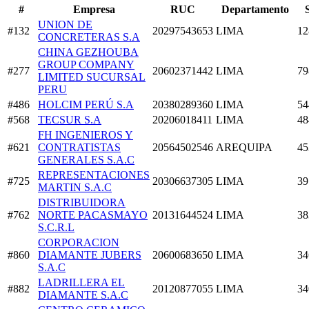
#
Empresa
RUC
Departamento
UNION DE
#132
20297543653
LIMA
12
CONCRETERAS S.A
CHINA GEZHOUBA
GROUP COMPANY
#277
20602371442
LIMA
79
LIMITED SUCURSAL
PERU
#486
HOLCIM PERÚ S.A
20380289360
LIMA
54
#568
TECSUR S.A
20206018411
LIMA
48
FH INGENIEROS Y
#621
CONTRATISTAS
20564502546
AREQUIPA
45
GENERALES S.A.C
REPRESENTACIONES
#725
20306637305
LIMA
39
MARTIN S.A.C
DISTRIBUIDORA
#762
NORTE PACASMAYO
20131644524
LIMA
38
S.C.R.L
CORPORACION
#860
DIAMANTE JUBERS
20600683650
LIMA
34
S.A.C
LADRILLERA EL
#882
20120877055
LIMA
34
DIAMANTE S.A.C