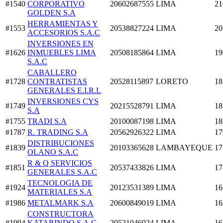
#1540
CORPORATIVO
20602687555
LIMA
21
GOLDEN S.A
HERRAMIENTAS Y
#1553
20538827224
LIMA
20
ACCESORIOS S.A.C
INVERSIONES EN
#1626
INMUEBLES LIMA
20508185864
LIMA
19
S.A.C
CABALLERO
#1728
CONTRATISTAS
20528115897
LORETO
18
GENERALES E.I.R.L
INVERSIONES CYS
#1749
20215528791
LIMA
18
S.A
#1755
TRADI S.A
20100087198
LIMA
18
#1787
R. TRADING S.A
20562926322
LIMA
17
DISTRIBUCIONES
#1839
20103365628
LAMBAYEQUE
17
OLANO S.A.C
R & Q SERVICIOS
#1851
20537433826
LIMA
17
GENERALES S.A.C
TECNOLOGIA DE
#1924
20123531389
LIMA
16
MATERIALES S.A
#1986
METALMARK S.A
20600849019
LIMA
16
CONSTRUCTORA
#1994
KATARINDO S.A.C.
20521046024
LIMA
16