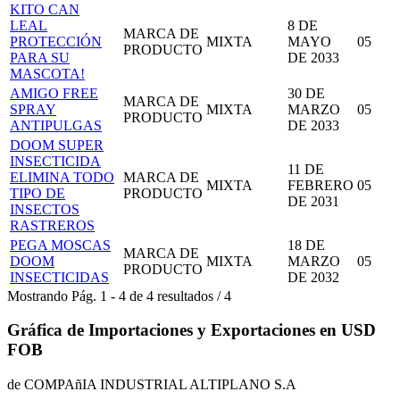
KITO CAN
LEAL
8 DE
MARCA DE
PROTECCIÓN
MIXTA
MAYO
05
PRODUCTO
PARA SU
DE 2033
MASCOTA!
AMIGO FREE
30 DE
MARCA DE
SPRAY
MIXTA
MARZO
05
PRODUCTO
ANTIPULGAS
DE 2033
DOOM SUPER
INSECTICIDA
11 DE
ELIMINA TODO
MARCA DE
MIXTA
FEBRERO
05
TIPO DE
PRODUCTO
DE 2031
INSECTOS
RASTREROS
PEGA MOSCAS
18 DE
MARCA DE
DOOM
MIXTA
MARZO
05
PRODUCTO
INSECTICIDAS
DE 2032
Mostrando
Pág.
1
-
4
de
4
resultados
/
4
Gráfica de Importaciones y Exportaciones en USD
FOB
de COMPAñIA INDUSTRIAL ALTIPLANO S.A