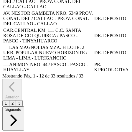
DEL / CALLAO - PROV. CONST. DEL
CALLAO - CALLAO
AV. NESTOR GAMBETA NRO. 5349 PROV.
CONST. DEL / CALLAO - PROV. CONST.
DE. DEPOSITO
DEL CALLAO - CALLAO
CAR.CENTRAL KM. 111 C.C. SANTA
ROSA DE COLQUIJIRCA / PASCO -
DE. DEPOSITO
PASCO - TINYAHUARCO
----LAS MAGNOLIAS MZA. H LOTE. 2
URB. POPULAR NUEVO HORIZONTE /
DE. DEPOSITO
LIMA - LIMA - LURIGANCHO
----ANIMON NRO. 44 / PASCO - PASCO -
PR.
HUAYLLAY
S.PRODUCTIVA
Mostrando
Pág.
1
-
12
de
33
resultados
/
33
Anterior
1
2
3
Siguiente