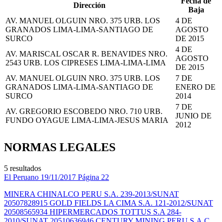
Fecha de
Dirección
Baja
AV. MANUEL OLGUIN NRO. 375 URB. LOS
4 DE
GRANADOS LIMA-LIMA-SANTIAGO DE
AGOSTO
SURCO
DE 2015
4 DE
AV. MARISCAL OSCAR R. BENAVIDES NRO.
AGOSTO
2543 URB. LOS CIPRESES LIMA-LIMA-LIMA
DE 2015
AV. MANUEL OLGUIN NRO. 375 URB. LOS
7 DE
GRANADOS LIMA-LIMA-SANTIAGO DE
ENERO DE
SURCO
2014
7 DE
AV. GREGORIO ESCOBEDO NRO. 710 URB.
JUNIO DE
FUNDO OYAGUE LIMA-LIMA-JESUS MARIA
2012
NORMAS LEGALES
5 resultados
El Peruano
19/11/2017
Página 22
MINERA CHINALCO PERU S.A. 239-2013/SUNAT
20507828915 GOLD FIELDS LA CIMA S.A. 121-2012/SUNAT
20508565934 HIPERMERCADOS TOTTUS S.A 284-
2010/SUNAT 20510636946 CENTURY MINING PERU S.A.C.