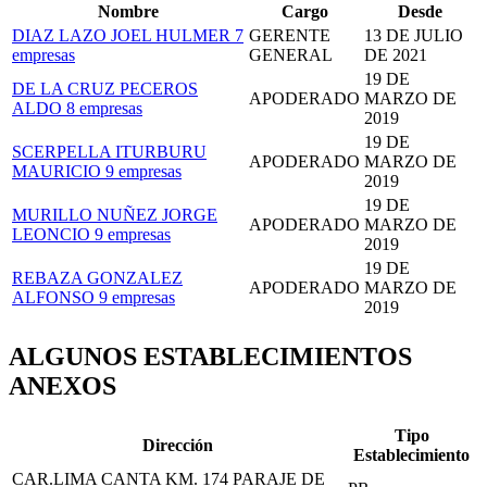
Nombre
Cargo
Desde
DIAZ LAZO JOEL HULMER
7
GERENTE
13 DE JULIO
empresas
GENERAL
DE 2021
19 DE
DE LA CRUZ PECEROS
APODERADO
MARZO DE
ALDO
8 empresas
2019
19 DE
SCERPELLA ITURBURU
APODERADO
MARZO DE
MAURICIO
9 empresas
2019
19 DE
MURILLO NUÑEZ JORGE
APODERADO
MARZO DE
LEONCIO
9 empresas
2019
19 DE
REBAZA GONZALEZ
APODERADO
MARZO DE
ALFONSO
9 empresas
2019
ALGUNOS ESTABLECIMIENTOS
ANEXOS
Tipo
Dirección
Establecimiento
CAR.LIMA CANTA KM. 174 PARAJE DE