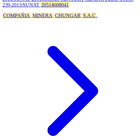
239-2013/SUNAT
20514608041
COMPAÑIA
MINERA
CHUNGAR
S.A.C
.