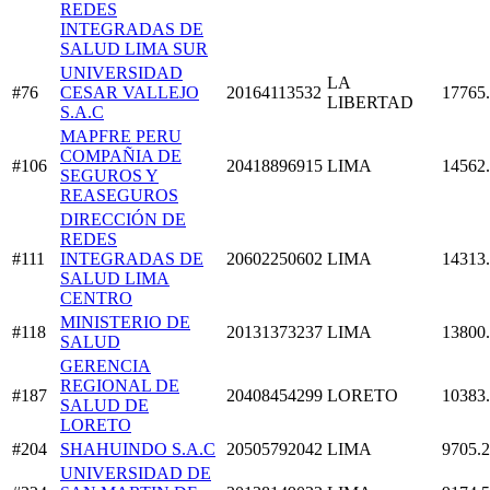
REDES
INTEGRADAS DE
SALUD LIMA SUR
UNIVERSIDAD
LA
#76
CESAR VALLEJO
20164113532
17765
LIBERTAD
S.A.C
MAPFRE PERU
COMPAÑIA DE
#106
20418896915
LIMA
14562
SEGUROS Y
REASEGUROS
DIRECCIÓN DE
REDES
#111
INTEGRADAS DE
20602250602
LIMA
14313
SALUD LIMA
CENTRO
MINISTERIO DE
#118
20131373237
LIMA
13800
SALUD
GERENCIA
REGIONAL DE
#187
20408454299
LORETO
10383
SALUD DE
LORETO
#204
SHAHUINDO S.A.C
20505792042
LIMA
9705.
UNIVERSIDAD DE