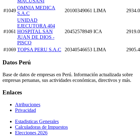
MACUSANI
OMNIA MEDICA
#1049
20100349061
LIMA
2934.
S.A.C
UNIDAD
EJECUTORA 404
#1061
HOSPITAL SAN
20452578949
ICA
2919.
JUAN DE DIOS -
PISCO
#1069
TOPSA PERU S.A.C
20340546653
LIMA
2905.
Datos Perú
Base de datos de empresas en Perú. Información actualizada sobre
empresas peruanas, sus actividades económicas, directivos y más.
Enlaces
Atribuciones
Privacidad
Estadisticas Generales
Calculadoras de Impuestos
Elecciones 2026