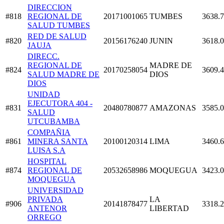
DIRECCION
#818
REGIONAL DE
20171001065
TUMBES
3638.
SALUD TUMBES
RED DE SALUD
#820
20156176240
JUNIN
3618.
JAUJA
DIRECC.
REGIONAL DE
MADRE DE
#824
20170258054
3609.
SALUD MADRE DE
DIOS
DIOS
UNIDAD
EJECUTORA 404 -
#831
20480780877
AMAZONAS
3585.
SALUD
UTCUBAMBA
COMPAÑIA
#861
MINERA SANTA
20100120314
LIMA
3460.
LUISA S.A
HOSPITAL
#874
REGIONAL DE
20532658986
MOQUEGUA
3423.
MOQUEGUA
UNIVERSIDAD
PRIVADA
LA
#906
20141878477
3318.
ANTENOR
LIBERTAD
ORREGO