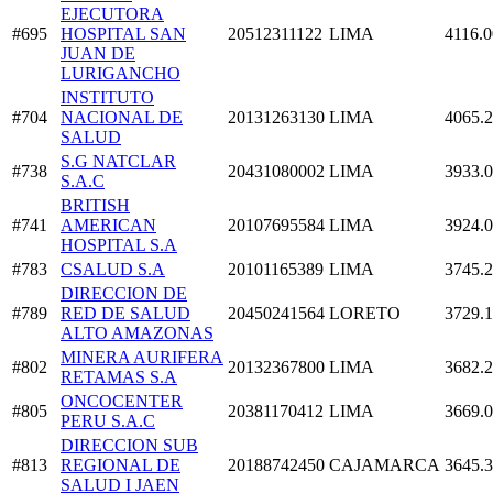
EJECUTORA
#695
HOSPITAL SAN
20512311122
LIMA
4116.0
JUAN DE
LURIGANCHO
INSTITUTO
#704
NACIONAL DE
20131263130
LIMA
4065.
SALUD
S.G NATCLAR
#738
20431080002
LIMA
3933.
S.A.C
BRITISH
#741
AMERICAN
20107695584
LIMA
3924.
HOSPITAL S.A
#783
CSALUD S.A
20101165389
LIMA
3745.
DIRECCION DE
#789
RED DE SALUD
20450241564
LORETO
3729.
ALTO AMAZONAS
MINERA AURIFERA
#802
20132367800
LIMA
3682.
RETAMAS S.A
ONCOCENTER
#805
20381170412
LIMA
3669.
PERU S.A.C
DIRECCION SUB
#813
REGIONAL DE
20188742450
CAJAMARCA
3645.
SALUD I JAEN