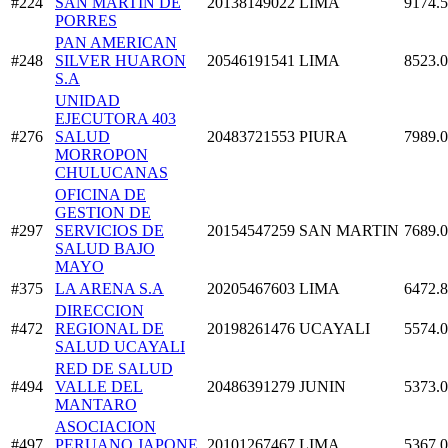
#224
SAN MARTIN DE
20138149022
LIMA
9174.
PORRES
PAN AMERICAN
#248
SILVER HUARON
20546191541
LIMA
8523.
S.A
UNIDAD
EJECUTORA 403
#276
SALUD
20483721553
PIURA
7989.
MORROPON
CHULUCANAS
OFICINA DE
GESTION DE
#297
SERVICIOS DE
20154547259
SAN MARTIN
7689.
SALUD BAJO
MAYO
#375
LA ARENA S.A
20205467603
LIMA
6472.
DIRECCION
#472
REGIONAL DE
20198261476
UCAYALI
5574.
SALUD UCAYALI
RED DE SALUD
#494
VALLE DEL
20486391279
JUNIN
5373.
MANTARO
ASOCIACION
#497
PERUANO JAPONE
20101267467
LIMA
5367.