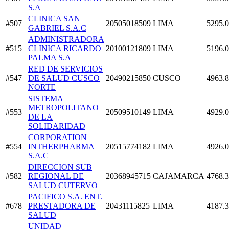
S.A
CLINICA SAN
#507
20505018509
LIMA
5295.
GABRIEL S.A.C
ADMINISTRADORA
#515
CLINICA RICARDO
20100121809
LIMA
5196.
PALMA S.A
RED DE SERVICIOS
#547
DE SALUD CUSCO
20490215850
CUSCO
4963.
NORTE
SISTEMA
METROPOLITANO
#553
20509510149
LIMA
4929.
DE LA
SOLIDARIDAD
CORPORATION
#554
INTHERPHARMA
20515774182
LIMA
4926.
S.A.C
DIRECCION SUB
#582
REGIONAL DE
20368945715
CAJAMARCA
4768.
SALUD CUTERVO
PACIFICO S.A. ENT.
#678
PRESTADORA DE
20431115825
LIMA
4187.
SALUD
UNIDAD