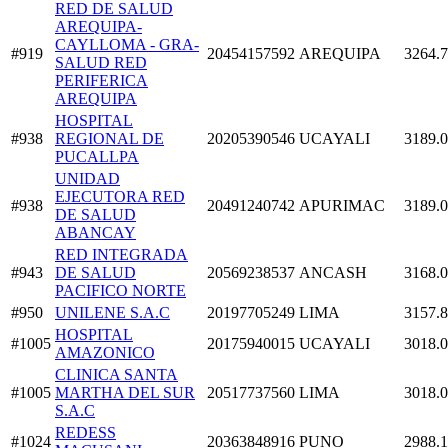
RED DE SALUD
AREQUIPA-
CAYLLOMA - GRA-
#919
20454157592
AREQUIPA
3264.
SALUD RED
PERIFERICA
AREQUIPA
HOSPITAL
#938
REGIONAL DE
20205390546
UCAYALI
3189.
PUCALLPA
UNIDAD
EJECUTORA RED
#938
20491240742
APURIMAC
3189.
DE SALUD
ABANCAY
RED INTEGRADA
#943
DE SALUD
20569238537
ANCASH
3168.
PACIFICO NORTE
#950
UNILENE S.A.C
20197705249
LIMA
3157.
HOSPITAL
#1005
20175940015
UCAYALI
3018.
AMAZONICO
CLINICA SANTA
#1005
MARTHA DEL SUR
20517737560
LIMA
3018.
S.A.C
REDESS
#1024
20363848916
PUNO
2988.