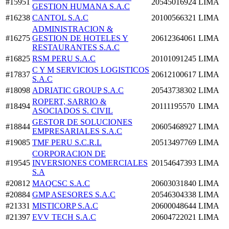
#15951
20545016924
LIMA
GESTION HUMANA S.A.C
#16238
CANTOL S.A.C
20100566321
LIMA
ADMINISTRACION &
#16275
GESTION DE HOTELES Y
20612364061
LIMA
RESTAURANTES S.A.C
#16825
RSM PERU S.A.C
20101091245
LIMA
C Y M SERVICIOS LOGISTICOS
#17837
20612100617
LIMA
S.A.C
#18098
ADRIATIC GROUP S.A.C
20543738302
LIMA
ROPERT, SARRIO &
#18494
20111195570
LIMA
ASOCIADOS S. CIVIL
GESTOR DE SOLUCIONES
#18844
20605468927
LIMA
EMPRESARIALES S.A.C
#19085
TMF PERU S.C.R.L
20513497769
LIMA
CORPORACION DE
#19545
INVERSIONES COMERCIALES
20154647393
LIMA
S.A
#20812
MAQCSC S.A.C
20603031840
LIMA
#20884
GMP ASESORES S.A.C
20546304338
LIMA
#21331
MISTICORP S.A.C
20600048644
LIMA
#21397
EVV TECH S.A.C
20604722021
LIMA