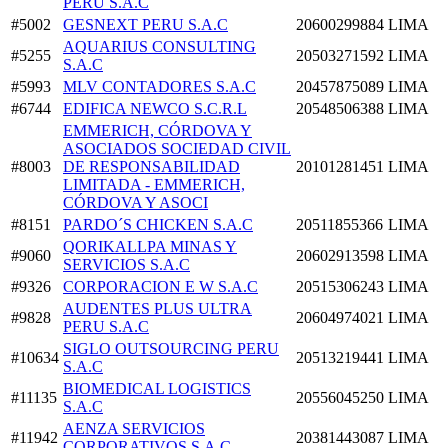
PERU S.A.C
#5002
GESNEXT PERU S.A.C
20600299884
LIMA
AQUARIUS CONSULTING
#5255
20503271592
LIMA
S.A.C
#5993
MLV CONTADORES S.A.C
20457875089
LIMA
#6744
EDIFICA NEWCO S.C.R.L
20548506388
LIMA
EMMERICH, CÓRDOVA Y
ASOCIADOS SOCIEDAD CIVIL
#8003
DE RESPONSABILIDAD
20101281451
LIMA
LIMITADA - EMMERICH,
CÓRDOVA Y ASOCI
#8151
PARDO´S CHICKEN S.A.C
20511855366
LIMA
QORIKALLPA MINAS Y
#9060
20602913598
LIMA
SERVICIOS S.A.C
#9326
CORPORACION E W S.A.C
20515306243
LIMA
AUDENTES PLUS ULTRA
#9828
20604974021
LIMA
PERU S.A.C
SIGLO OUTSOURCING PERU
#10634
20513219441
LIMA
S.A.C
BIOMEDICAL LOGISTICS
#11135
20556045250
LIMA
S.A.C
AENZA SERVICIOS
#11942
20381443087
LIMA
CORPORATIVOS S.A.C