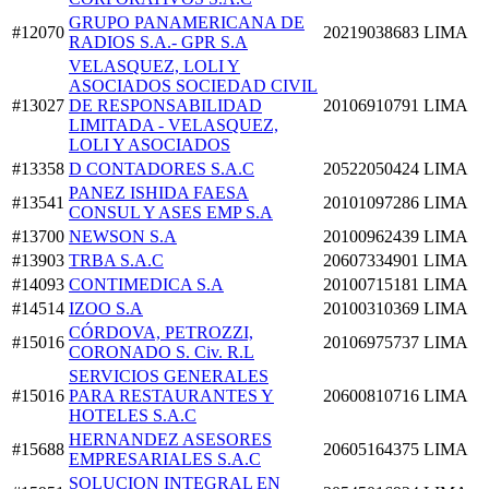
GRUPO PANAMERICANA DE
#12070
20219038683
LIMA
RADIOS S.A.- GPR S.A
VELASQUEZ, LOLI Y
ASOCIADOS SOCIEDAD CIVIL
#13027
DE RESPONSABILIDAD
20106910791
LIMA
LIMITADA - VELASQUEZ,
LOLI Y ASOCIADOS
#13358
D CONTADORES S.A.C
20522050424
LIMA
PANEZ ISHIDA FAESA
#13541
20101097286
LIMA
CONSUL Y ASES EMP S.A
#13700
NEWSON S.A
20100962439
LIMA
#13903
TRBA S.A.C
20607334901
LIMA
#14093
CONTIMEDICA S.A
20100715181
LIMA
#14514
IZOO S.A
20100310369
LIMA
CÓRDOVA, PETROZZI,
#15016
20106975737
LIMA
CORONADO S. Civ. R.L
SERVICIOS GENERALES
#15016
PARA RESTAURANTES Y
20600810716
LIMA
HOTELES S.A.C
HERNANDEZ ASESORES
#15688
20605164375
LIMA
EMPRESARIALES S.A.C
SOLUCION INTEGRAL EN