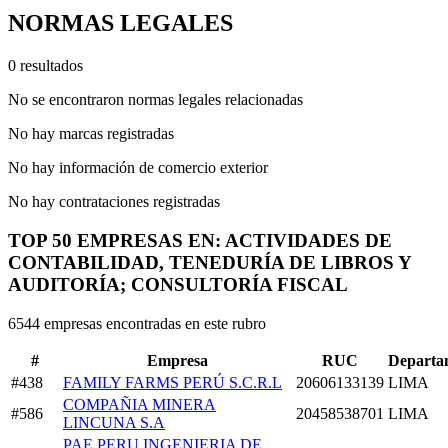
NORMAS LEGALES
0 resultados
No se encontraron normas legales relacionadas
No hay marcas registradas
No hay información de comercio exterior
No hay contrataciones registradas
TOP 50 EMPRESAS EN: ACTIVIDADES DE
CONTABILIDAD, TENEDURÍA DE LIBROS Y
AUDITORÍA; CONSULTORÍA FISCAL
6544 empresas encontradas en este rubro
#
Empresa
RUC
Departa
#438
FAMILY FARMS PERÚ S.C.R.L
20606133139
LIMA
COMPAÑIA MINERA
#586
20458538701
LIMA
LINCUNA S.A
PAE PERU INGENIERIA DE