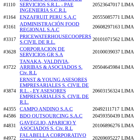
#1110
SERVICIOS S.R.L. - PAE
20523647017
LIMA
INGENIERIA S.C.R.L
#1164
ENZAFRUIT PERU S.A.C
20555085771
LIMA
ADMINISTRACIÓN FOOD
#3161
20608297163
LIMA
REGIONAL S.A.C
PRICEWATERHOUSECOOPERS
#3317
20101071562
LIMA
S.CIVIL DE R.L.
CORPORACION DE
#3628
20100039037
LIMA
SERVICIOS GR S.A
TANAKA, VALDIVIA,
#3722
ARRIBAS & ASOCIADOS S.
20504645984
LIMA
Civ. R.L
ERNST & YOUNG ASESORES
EMPRESARIALES S. CIVIL DE
#3874
R.L. - EY ASESORES
20603156324
LIMA
EMPRESARIALES S. CIVIL DE
R.L.
#4355
CAMPO ANDINO S.A.C
20492111717
LIMA
#4586
BDO OUTSOURCING S.A.C
20459350439
LIMA
GAVEGLIO, APARICIO Y
#4831
20106896276
LIMA
ASOCIADOS S. Civ. R.L
FALABELLA CORPORATIVO
#4972
20269695227
LIMA