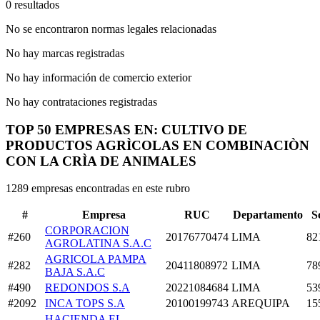
0 resultados
No se encontraron normas legales relacionadas
No hay marcas registradas
No hay información de comercio exterior
No hay contrataciones registradas
TOP 50 EMPRESAS EN: CULTIVO DE
PRODUCTOS AGRÌCOLAS EN COMBINACIÒN
CON LA CRÌA DE ANIMALES
1289 empresas encontradas en este rubro
#
Empresa
RUC
Departamento
S
CORPORACION
#260
20176770474
LIMA
82
AGROLATINA S.A.C
AGRICOLA PAMPA
#282
20411808972
LIMA
78
BAJA S.A.C
#490
REDONDOS S.A
20221084684
LIMA
53
#2092
INCA TOPS S.A
20100199743
AREQUIPA
15
HACIENDA EL