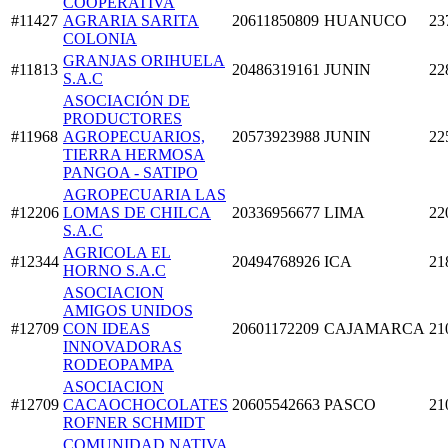
COOPERATIVA
#11427
AGRARIA SARITA
20611850809
HUANUCO
23
COLONIA
GRANJAS ORIHUELA
#11813
20486319161
JUNIN
22
S.A.C
ASOCIACIÓN DE
PRODUCTORES
#11968
AGROPECUARIOS,
20573923988
JUNIN
22
TIERRA HERMOSA
PANGOA - SATIPO
AGROPECUARIA LAS
#12206
LOMAS DE CHILCA
20336956677
LIMA
22
S.A.C
AGRICOLA EL
#12344
20494768926
ICA
21
HORNO S.A.C
ASOCIACION
AMIGOS UNIDOS
#12709
CON IDEAS
20601172209
CAJAMARCA
21
INNOVADORAS
RODEOPAMPA
ASOCIACION
#12709
CACAOCHOCOLATES
20605542663
PASCO
21
ROFNER SCHMIDT
COMUNIDAD NATIVA