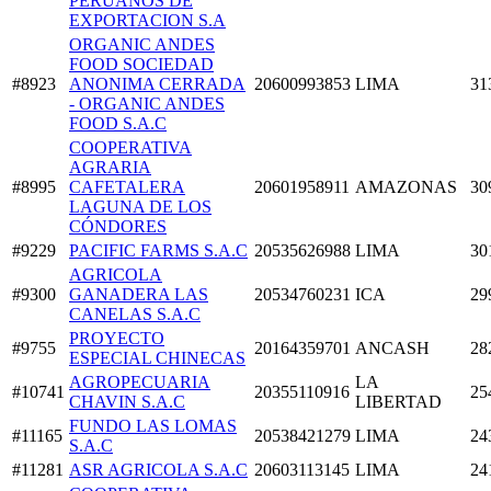
PERUANOS DE
EXPORTACION S.A
ORGANIC ANDES
FOOD SOCIEDAD
#8923
ANONIMA CERRADA
20600993853
LIMA
31
- ORGANIC ANDES
FOOD S.A.C
COOPERATIVA
AGRARIA
#8995
CAFETALERA
20601958911
AMAZONAS
30
LAGUNA DE LOS
CÓNDORES
#9229
PACIFIC FARMS S.A.C
20535626988
LIMA
30
AGRICOLA
#9300
GANADERA LAS
20534760231
ICA
29
CANELAS S.A.C
PROYECTO
#9755
20164359701
ANCASH
28
ESPECIAL CHINECAS
AGROPECUARIA
LA
#10741
20355110916
25
CHAVIN S.A.C
LIBERTAD
FUNDO LAS LOMAS
#11165
20538421279
LIMA
24
S.A.C
#11281
ASR AGRICOLA S.A.C
20603113145
LIMA
24