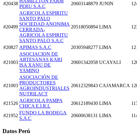
HAMILLTON FARM
#20438
20603148879
JUNIN
12
PERU S.A.C
AGRICOLA ESPIRITU
SANTO PALO
SOCIEDAD ANONIMA
#20499
20518050894
LIMA
12
CERRADA-
AGRICOLA ESPIRITU
SANTO PALO S.A.C
#20827
APIMAS S.A.C
20305948277
LIMA
12
ASOCIACION DE
ARTESANAS KARI
#21003
20601342058
UCAYALI
12
ISA XANU DE
YAMINO
ASOCIACIÓN DE
PRODUCTORES
#21003
20612329843
CAJAMARCA
12
AGROINDUSTRIALES
NUTRILACT
AGRICOLA PAMPA
#21526
20612189430
LIMA
11
CHICA E.I.R.L
FUNDO LA BODEGA
#21952
20600638131
LIMA
11
S.A.C
Datos Perú