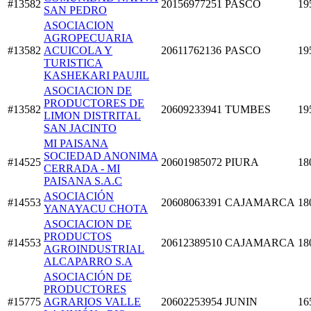
#13582
20156977251
PASCO
19
SAN PEDRO
ASOCIACION
AGROPECUARIA
#13582
ACUICOLA Y
20611762136
PASCO
19
TURISTICA
KASHEKARI PAUJIL
ASOCIACION DE
PRODUCTORES DE
#13582
20609233941
TUMBES
19
LIMON DISTRITAL
SAN JACINTO
MI PAISANA
SOCIEDAD ANONIMA
#14525
20601985072
PIURA
18
CERRADA - MI
PAISANA S.A.C
ASOCIACIÓN
#14553
20608063391
CAJAMARCA
18
YANAYACU CHOTA
ASOCIACION DE
PRODUCTOS
#14553
20612389510
CAJAMARCA
18
AGROINDUSTRIAL
ALCAPARRO S.A
ASOCIACIÓN DE
PRODUCTORES
#15775
AGRARIOS VALLE
20602253954
JUNIN
16