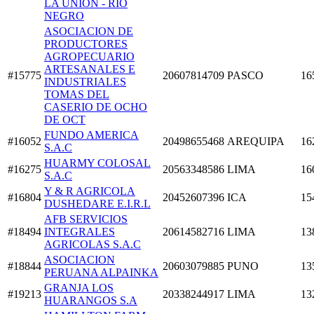
LA UNIÓN - RIO
NEGRO
ASOCIACION DE
PRODUCTORES
AGROPECUARIO
ARTESANALES E
#15775
20607814709
PASCO
16
INDUSTRIALES
TOMAS DEL
CASERIO DE OCHO
DE OCT
FUNDO AMERICA
#16052
20498655468
AREQUIPA
16
S.A.C
HUARMY COLOSAL
#16275
20563348586
LIMA
16
S.A.C
Y & R AGRICOLA
#16804
20452607396
ICA
15
DUSHEDARE E.I.R.L
AFB SERVICIOS
#18494
INTEGRALES
20614582716
LIMA
13
AGRICOLAS S.A.C
ASOCIACION
#18844
20603079885
PUNO
13
PERUANA ALPAINKA
GRANJA LOS
#19213
20338244917
LIMA
13
HUARANGOS S.A