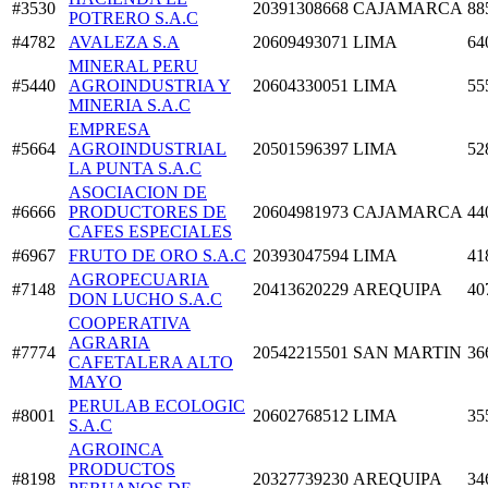
#3530
20391308668
CAJAMARCA
88
POTRERO S.A.C
#4782
AVALEZA S.A
20609493071
LIMA
64
MINERAL PERU
#5440
AGROINDUSTRIA Y
20604330051
LIMA
55
MINERIA S.A.C
EMPRESA
#5664
AGROINDUSTRIAL
20501596397
LIMA
52
LA PUNTA S.A.C
ASOCIACION DE
#6666
PRODUCTORES DE
20604981973
CAJAMARCA
44
CAFES ESPECIALES
#6967
FRUTO DE ORO S.A.C
20393047594
LIMA
41
AGROPECUARIA
#7148
20413620229
AREQUIPA
40
DON LUCHO S.A.C
COOPERATIVA
AGRARIA
#7774
20542215501
SAN MARTIN
36
CAFETALERA ALTO
MAYO
PERULAB ECOLOGIC
#8001
20602768512
LIMA
35
S.A.C
AGROINCA
PRODUCTOS
#8198
20327739230
AREQUIPA
34