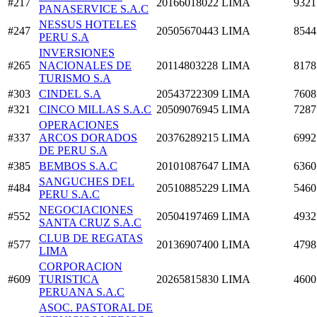
#217
20166018022
LIMA
9321
PANASERVICE S.A.C
NESSUS HOTELES
#247
20505670443
LIMA
8544
PERU S.A
INVERSIONES
#265
NACIONALES DE
20114803228
LIMA
8178
TURISMO S.A
#303
CINDEL S.A
20543722309
LIMA
7608
#321
CINCO MILLAS S.A.C
20509076945
LIMA
7287
OPERACIONES
#337
ARCOS DORADOS
20376289215
LIMA
6992
DE PERU S.A
#385
BEMBOS S.A.C
20101087647
LIMA
6360
SANGUCHES DEL
#484
20510885229
LIMA
5460
PERU S.A.C
NEGOCIACIONES
#552
20504197469
LIMA
4932
SANTA CRUZ S.A.C
CLUB DE REGATAS
#577
20136907400
LIMA
4798
LIMA
CORPORACION
#609
TURISTICA
20265815830
LIMA
4600
PERUANA S.A.C
ASOC. PASTORAL DE