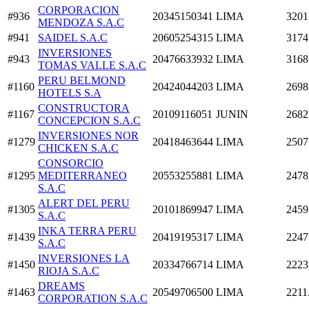
CORPORACION
#936
20345150341
LIMA
3201
MENDOZA S.A.C
#941
SAIDEL S.A.C
20605254315
LIMA
3174
INVERSIONES
#943
20476633932
LIMA
3168
TOMAS VALLE S.A.C
PERU BELMOND
#1160
20424044203
LIMA
2698
HOTELS S.A
CONSTRUCTORA
#1167
20109116051
JUNIN
2682
CONCEPCION S.A.C
INVERSIONES NOR
#1279
20418463644
LIMA
2507
CHICKEN S.A.C
CONSORCIO
#1295
MEDITERRANEO
20553255881
LIMA
2478
S.A.C
ALERT DEL PERU
#1305
20101869947
LIMA
2459
S.A.C
INKA TERRA PERU
#1439
20419195317
LIMA
2247
S.A.C
INVERSIONES LA
#1450
20334766714
LIMA
2223
RIOJA S.A.C
DREAMS
#1463
20549706500
LIMA
2211
CORPORATION S.A.C