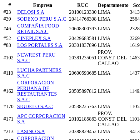
#
Empresa
RUC
Departamento
Sc
#23
DELOSI S.A
20100123330
LIMA
3413
#39
SODEXO PERU S.A.C
20414766308
LIMA
2564
COMPAÑIA FOOD
#46
20608300393
LIMA
2328
RETAIL S.A.C
#52
CINEPLEX S.A
20429683581
LIMA
2269
#88
LOS PORTALES S.A
20301837896
LIMA
1619
PROV.
NEWREST PERU
#102
20381235051
CONST. DEL
1463
S.A.C
CALLAO
LUCHA PARTNERS
#110
20600593685
LIMA
1437
S.A.C
CORPORACION
PERUANA DE
#162
20505897812
LIMA
1149
RESTAURANTES
S.A.C
#170
SIGDELO S.A.C
20538225763
LIMA
1105
PROV.
APC CORPORACION
#171
20102185863
CONST. DEL
1101
S.A
CALLAO
#213
LASINO S.A
20388829452
LIMA
9413
CORPORACION