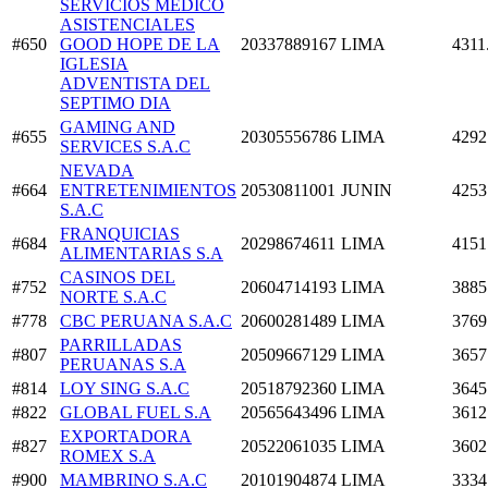
SERVICIOS MEDICO
ASISTENCIALES
#650
GOOD HOPE DE LA
20337889167
LIMA
4311
IGLESIA
ADVENTISTA DEL
SEPTIMO DIA
GAMING AND
#655
20305556786
LIMA
4292
SERVICES S.A.C
NEVADA
#664
ENTRETENIMIENTOS
20530811001
JUNIN
4253
S.A.C
FRANQUICIAS
#684
20298674611
LIMA
4151
ALIMENTARIAS S.A
CASINOS DEL
#752
20604714193
LIMA
3885
NORTE S.A.C
#778
CBC PERUANA S.A.C
20600281489
LIMA
3769
PARRILLADAS
#807
20509667129
LIMA
3657
PERUANAS S.A
#814
LOY SING S.A.C
20518792360
LIMA
3645
#822
GLOBAL FUEL S.A
20565643496
LIMA
3612
EXPORTADORA
#827
20522061035
LIMA
3602
ROMEX S.A
#900
MAMBRINO S.A.C
20101904874
LIMA
3334