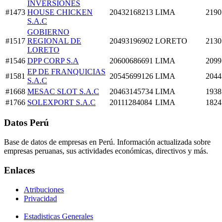
INVERSIONES
#1473
HOUSE CHICKEN
20432168213
LIMA
2190
S.A.C
GOBIERNO
#1517
REGIONAL DE
20493196902
LORETO
2130
LORETO
#1546
DPP CORP S.A
20600686691
LIMA
2099
EP DE FRANQUICIAS
#1581
20545699126
LIMA
2044
S.A.C
#1668
MESAC SLOT S.A.C
20463145734
LIMA
1938
#1766
SOLEXPORT S.A.C
20111284084
LIMA
1824
Datos Perú
Base de datos de empresas en Perú. Información actualizada sobre
empresas peruanas, sus actividades económicas, directivos y más.
Enlaces
Atribuciones
Privacidad
Estadisticas Generales