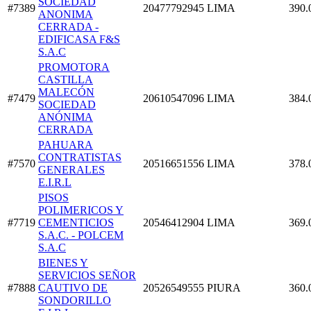
SOCIEDAD
#7389
20477792945
LIMA
390.
ANONIMA
CERRADA -
EDIFICASA F&S
S.A.C
PROMOTORA
CASTILLA
MALECÓN
#7479
20610547096
LIMA
384.
SOCIEDAD
ANÓNIMA
CERRADA
PAHUARA
CONTRATISTAS
#7570
20516651556
LIMA
378.
GENERALES
E.I.R.L
PISOS
POLIMERICOS Y
#7719
CEMENTICIOS
20546412904
LIMA
369.
S.A.C. - POLCEM
S.A.C
BIENES Y
SERVICIOS SEÑOR
#7888
CAUTIVO DE
20526549555
PIURA
360.
SONDORILLO