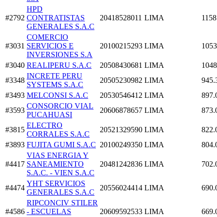
HPD
#2792
CONTRATISTAS
20418528011
LIMA
1158
GENERALES S.A.C
COMERCIO
#3031
SERVICIOS E
20100215293
LIMA
1053
INVERSIONES S.A
#3040
REALIPERU S.A.C
20508430681
LIMA
1048
INCRETE PERU
#3348
20505230982
LIMA
945.
SYSTEMS S.A.C
#3493
MELCONSI S.A.C
20530546412
LIMA
897.
CONSORCIO VIAL
#3593
20606878657
LIMA
873.
PUCAHUASI
ELECTRO
#3815
20521329590
LIMA
822.
CORRALES S.A.C
#3893
FUJITA GUMI S.A.C
20100249350
LIMA
804.
VIAS ENERGIA Y
#4417
SANEAMIENTO
20481242836
LIMA
702.
S.A.C. - VIEN S.A.C
YHT SERVICIOS
#4474
20556024414
LIMA
690.
GENERALES S.A.C
RIPCONCIV STILER
#4586
- ESCUELAS
20609592533
LIMA
669.