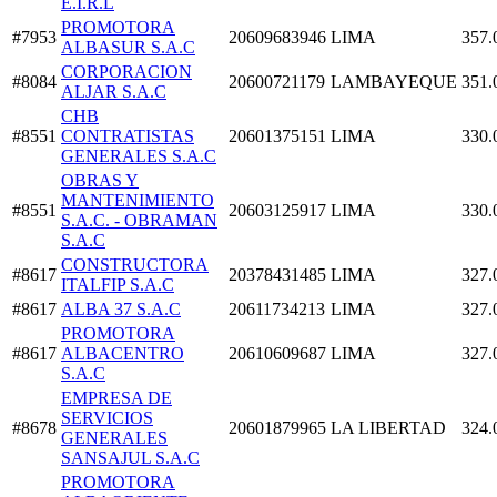
E.I.R.L
PROMOTORA
#7953
20609683946
LIMA
357.
ALBASUR S.A.C
CORPORACION
#8084
20600721179
LAMBAYEQUE
351.
ALJAR S.A.C
CHB
#8551
CONTRATISTAS
20601375151
LIMA
330.
GENERALES S.A.C
OBRAS Y
MANTENIMIENTO
#8551
20603125917
LIMA
330.
S.A.C. - OBRAMAN
S.A.C
CONSTRUCTORA
#8617
20378431485
LIMA
327.
ITALFIP S.A.C
#8617
ALBA 37 S.A.C
20611734213
LIMA
327.
PROMOTORA
#8617
ALBACENTRO
20610609687
LIMA
327.
S.A.C
EMPRESA DE
SERVICIOS
#8678
20601879965
LA LIBERTAD
324.
GENERALES
SANSAJUL S.A.C
PROMOTORA