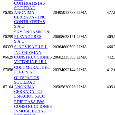
CONTRATISTAS
SOCIEDAD
#6205
ANONIMA
20495913733
LIMA
477.
CERRADA - TNC
CONTRATISTAS
S.A.C
SKY ANDAMIOS &
#6299
ELEVADORES
20608628151
LIMA
469.
S.A.C
#6333
S. NOVISA E.I.R.L
20364800500
LIMA
466.
INGENIERIA Y
#6629
CONSTRUCCIONES
20602335365
LIMA
442.
VICTORIA E.I.R.L
COLOMURAL DEL
#7056
20334092144
LIMA
412.
PERU S.A.C
OI ESPACIOS
SOCIEDAD
#7164
ANONIMA
20505830076
LIMA
405.
CERRADA - OI
ESPACIOS S.A.C
EDIFICASA F&S
CONSTRUCCIONES
INMOBILIARIAS