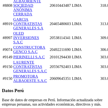
ALBAORIENTE
#8808
SOCIEDAD
20610443487
LIMA
318.
ANÓNIMA
CERRADA
GARCIA
#8919
CONTRATISTAS
20465480603
LIMA
313.
GENERALES S.A
OLED
#8997
INVERSIONES
20538114341
LIMA
309.
S.A.C
CONSTRUCTORA
#9074
20492211690
LIMA
306.
GENCO S.A.C
#9149
PIERINELLI S.A.C
20101294430
LIMA
303.
LAURENTE
#9150
CONTRATISTAS
20556792403
LIMA
303.
GENERALES S.A.C
PROMOTORA
#9150
20609645351
LIMA
303.
ALBAOESTE S.A.C
Datos Perú
Base de datos de empresas en Perú. Información actualizada sobre
empresas peruanas, sus actividades económicas, directivos y más.