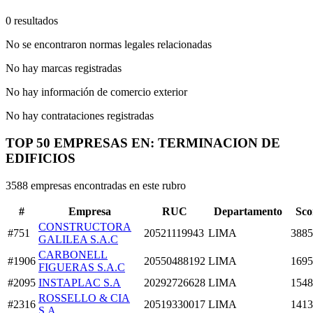
0 resultados
No se encontraron normas legales relacionadas
No hay marcas registradas
No hay información de comercio exterior
No hay contrataciones registradas
TOP 50 EMPRESAS EN: TERMINACION DE
EDIFICIOS
3588 empresas encontradas en este rubro
#
Empresa
RUC
Departamento
Sco
CONSTRUCTORA
#751
20521119943
LIMA
3885
GALILEA S.A.C
CARBONELL
#1906
20550488192
LIMA
1695
FIGUERAS S.A.C
#2095
INSTAPLAC S.A
20292726628
LIMA
1548
ROSSELLO & CIA
#2316
20519330017
LIMA
1413
S.A