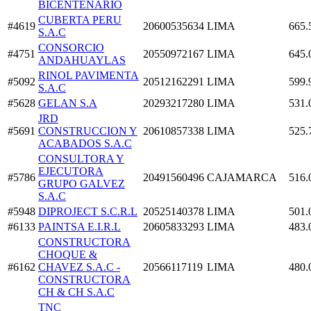
BICENTENARIO
CUBERTA PERU
#4619
20600535634
LIMA
665.
S.A.C
CONSORCIO
#4751
20550972167
LIMA
645.
ANDAHUAYLAS
RINOL PAVIMENTA
#5092
20512162291
LIMA
599.
S.A.C
#5628
GELAN S.A
20293217280
LIMA
531.
JRD
#5691
CONSTRUCCION Y
20610857338
LIMA
525.
ACABADOS S.A.C
CONSULTORA Y
EJECUTORA
#5786
20491560496
CAJAMARCA
516.
GRUPO GALVEZ
S.A.C
#5948
DIPROJECT S.C.R.L
20525140378
LIMA
501.
#6133
PAINTSA E.I.R.L
20605833293
LIMA
483.
CONSTRUCTORA
CHOQUE &
#6162
CHAVEZ S.A.C -
20566117119
LIMA
480.
CONSTRUCTORA
CH & CH S.A.C
TNC