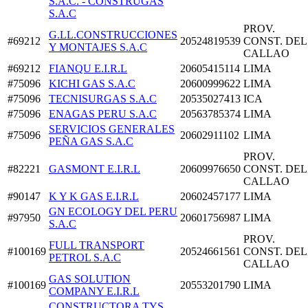
S.A.C. - CONSTRUGAS
S.A.C
PROV.
G.LL.CONSTRUCCIONES
#69212
20524819539
CONST. DEL
Y MONTAJES S.A.C
CALLAO
#69212
FIANQU E.I.R.L
20605415114
LIMA
#75096
KICHI GAS S.A.C
20600999622
LIMA
#75096
TECNISURGAS S.A.C
20535027413
ICA
#75096
ENAGAS PERU S.A.C
20563785374
LIMA
SERVICIOS GENERALES
#75096
20602911102
LIMA
PEÑA GAS S.A.C
PROV.
#82221
GASMONT E.I.R.L
20609976650
CONST. DEL
CALLAO
#90147
K Y K GAS E.I.R.L
20602457177
LIMA
GN ECOLOGY DEL PERU
#97950
20601756987
LIMA
S.A.C
PROV.
FULL TRANSPORT
#100169
20524661561
CONST. DEL
PETROL S.A.C
CALLAO
GAS SOLUTION
#100169
20553201790
LIMA
COMPANY E.I.R.L
CONSTRUCTORA TYS