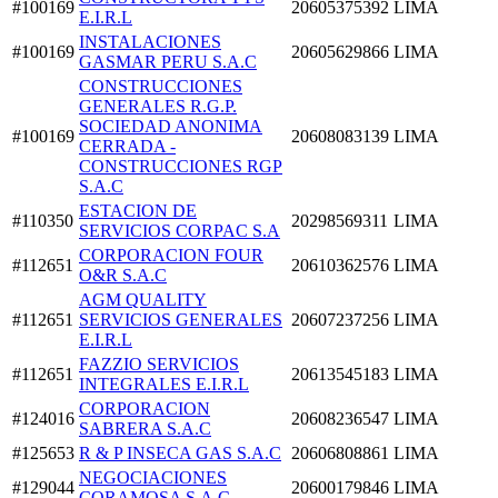
#100169
20605375392
LIMA
E.I.R.L
INSTALACIONES
#100169
20605629866
LIMA
GASMAR PERU S.A.C
CONSTRUCCIONES
GENERALES R.G.P.
SOCIEDAD ANONIMA
#100169
20608083139
LIMA
CERRADA -
CONSTRUCCIONES RGP
S.A.C
ESTACION DE
#110350
20298569311
LIMA
SERVICIOS CORPAC S.A
CORPORACION FOUR
#112651
20610362576
LIMA
O&R S.A.C
AGM QUALITY
#112651
SERVICIOS GENERALES
20607237256
LIMA
E.I.R.L
FAZZIO SERVICIOS
#112651
20613545183
LIMA
INTEGRALES E.I.R.L
CORPORACION
#124016
20608236547
LIMA
SABRERA S.A.C
#125653
R & P INSECA GAS S.A.C
20606808861
LIMA
NEGOCIACIONES
#129044
20600179846
LIMA
CORAMOSA S.A.C