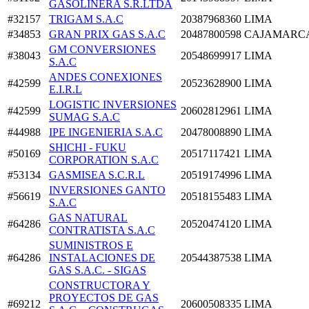
GASOLINERA S.R.LTDA
#32157
TRIGAM S.A.C
20387968360
LIMA
#34853
GRAN PRIX GAS S.A.C
20487800598
CAJAMARC
GM CONVERSIONES
#38043
20548699917
LIMA
S.A.C
ANDES CONEXIONES
#42599
20523628900
LIMA
E.I.R.L
LOGISTIC INVERSIONES
#42599
20602812961
LIMA
SUMAG S.A.C
#44988
IPE INGENIERIA S.A.C
20478008890
LIMA
SHICHI - FUKU
#50169
20517117421
LIMA
CORPORATION S.A.C
#53134
GASMISEA S.C.R.L
20519174996
LIMA
INVERSIONES GANTO
#56619
20518155483
LIMA
S.A.C
GAS NATURAL
#64286
20520474120
LIMA
CONTRATISTA S.A.C
SUMINISTROS E
#64286
INSTALACIONES DE
20544387538
LIMA
GAS S.A.C. - SIGAS
CONSTRUCTORA Y
PROYECTOS DE GAS
#69212
20600508335
LIMA