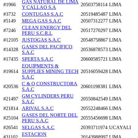
GAS NATURAL DE LIMA
#1966
20503758114
LIMA
Y CALLAO S.A
#3732
CONTUGAS S.A.C
20519485487
LIMA
#5149
MEGA GAS S.A.C
20507312277
LIMA
CLEAN ENERGY DEL
#7246
20517270297
LIMA
PERU S.C.R.L
#12105
JUSTOGAS S.A.C
20548758867
LIMA
GASES DEL PACIFICO
#14328
20536878573
LIMA
S.A.C
#17435
SPERTA S.A.C
20600585721
LIMA
EQUIPMENTS &
#19614
SUPPLIES MINING TECH
20516059428
LIMA
S.A.C
C & Q CONSTRUCTORA
#20536
20601198381
LIMA
S.A.C
GM CYLINDERS PERU
#21497
20550842549
LIMA
S.A.C
#21814
ARIVAL S.A.C
20552248466
LIMA
GASES DEL NORTE DEL
#25104
20555456698
LIMA
PERU S.A.C
#26541
SELGAS S.A.C
20393711974
UCAYALI
ESTACION
#31102
20143988997
LIMA