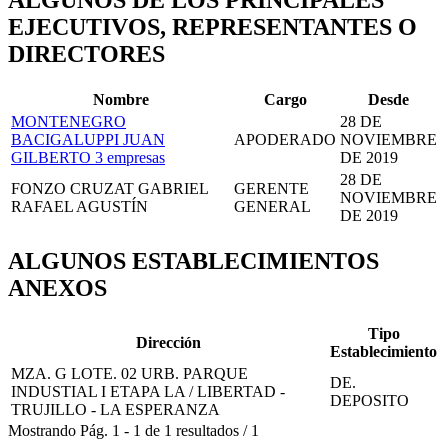
ALGUNOS DE LOS PRINCIPALES
EJECUTIVOS, REPRESENTANTES O
DIRECTORES
Nombre
Cargo
Desde
MONTENEGRO
28 DE
BACIGALUPPI JUAN
APODERADO
NOVIEMBRE
GILBERTO
3 empresas
DE 2019
28 DE
FONZO CRUZAT GABRIEL
GERENTE
NOVIEMBRE
RAFAEL AGUSTÍN
GENERAL
DE 2019
ALGUNOS ESTABLECIMIENTOS
ANEXOS
Tipo
Dirección
Establecimiento
MZA. G LOTE. 02 URB. PARQUE
DE.
INDUSTIAL I ETAPA LA / LIBERTAD -
DEPOSITO
TRUJILLO - LA ESPERANZA
Mostrando
Pág.
1
-
1
de
1
resultados
/
1