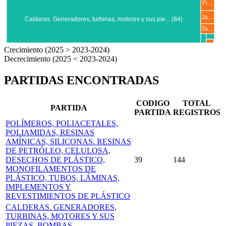
Fi…
Ja…
Calderas. Generadores, turbinas, motores y sus pie... (84)
Ta…
…
..
…
Crecimiento (2025 > 2023-2024)
Decrecimiento (2025 < 2023-2024)
PARTIDAS ENCONTRADAS
CODIGO
TOTAL
PARTIDA
PARTIDA
REGISTROS
POLÍMEROS, POLIACETALES,
POLIAMIDAS, RESINAS
AMÍNICAS, SILICONAS. RESINAS
DE PETRÓLEO, CELULOSA,
DESECHOS DE PLÁSTICO,
39
144
MONOFILAMENTOS DE
PLÁSTICO, TUBOS, LÁMINAS,
IMPLEMENTOS Y
REVESTIMIENTOS DE PLÁSTICO
CALDERAS. GENERADORES,
TURBINAS, MOTORES Y SUS
PIEZAS. BOMBAS,