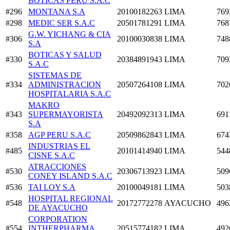
BOTICAS PERU S.A.C
#296
MONTANA S.A
20100182263
LIMA
769
#298
MEDIC SER S.A.C
20501781291
LIMA
768
G.W. YICHANG & CIA
#306
20100030838
LIMA
748
S.A
BOTICAS Y SALUD
#330
20384891943
LIMA
709
S.A.C
SISTEMAS DE
#334
ADMINISTRACION
20507264108
LIMA
702
HOSPITALARIA S.A.C
MAKRO
#343
SUPERMAYORISTA
20492092313
LIMA
691
S.A
#358
AGP PERU S.A.C
20509862843
LIMA
674
INDUSTRIAS EL
#485
20101414940
LIMA
544
CISNE S.A.C
ATRACCIONES
#530
20306713923
LIMA
509
CONEY ISLAND S.A.C
#536
TAI LOY S.A
20100049181
LIMA
503
HOSPITAL REGIONAL
#548
20172772278
AYACUCHO
496
DE AYACUCHO
CORPORATION
#554
INTHERPHARMA
20515774182
LIMA
492