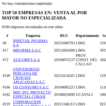
No hay contrataciones registradas
TOP 50 EMPRESAS EN: VENTA AL POR
MAYOR NO ESPECIALIZADA
8190 empresas encontradas en este rubro
#
Empresa
RUC
Departamento
S
INRETAIL PHARMA
#6
20331066703
LIMA
518
S.A
#17
MIFARMA S.A.C
20512002090
LIMA
391
PROV.
#72
ALICORP S.A.A
20100055237
CONST. DEL
184
CALLAO
UNIVERSIDAD
PERUANA DE
#149
20211614545
LIMA
119
CIENCIAS
APLICADAS S.A.C
#166
QS CONSUMO S.A.C
20100085225
LIMA
112
MIN. INT. PROYECTO
#182
20188819690
UCAYALI
106
ESPECIAL CORAH
CORPORACION
#219
20515346113
LIMA
925