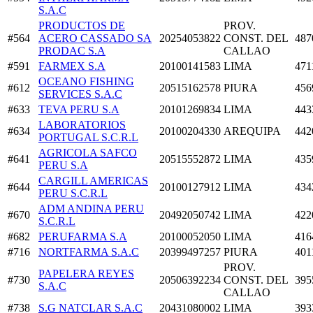
S.A.C
PRODUCTOS DE
PROV.
#564
ACERO CASSADO SA
20254053822
CONST. DEL
487
PRODAC S.A
CALLAO
#591
FARMEX S.A
20100141583
LIMA
471
OCEANO FISHING
#612
20515162578
PIURA
456
SERVICES S.A.C
#633
TEVA PERU S.A
20101269834
LIMA
443
LABORATORIOS
#634
20100204330
AREQUIPA
442
PORTUGAL S.C.R.L
AGRICOLA SAFCO
#641
20515552872
LIMA
435
PERU S.A
CARGILL AMERICAS
#644
20100127912
LIMA
434
PERU S.C.R.L
ADM ANDINA PERU
#670
20492050742
LIMA
422
S.C.R.L
#682
PERUFARMA S.A
20100052050
LIMA
416
#716
NORTFARMA S.A.C
20399497257
PIURA
401
PROV.
PAPELERA REYES
#730
20506392234
CONST. DEL
395
S.A.C
CALLAO
#738
S.G NATCLAR S.A.C
20431080002
LIMA
393