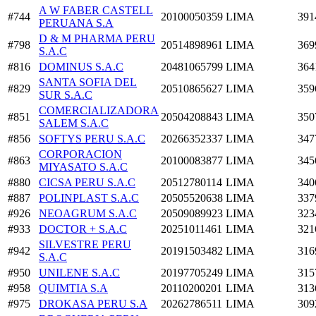
A W FABER CASTELL
#744
20100050359
LIMA
391
PERUANA S.A
D & M PHARMA PERU
#798
20514898961
LIMA
369
S.A.C
#816
DOMINUS S.A.C
20481065799
LIMA
364
SANTA SOFIA DEL
#829
20510865627
LIMA
359
SUR S.A.C
COMERCIALIZADORA
#851
20504208843
LIMA
350
SALEM S.A.C
#856
SOFTYS PERU S.A.C
20266352337
LIMA
347
CORPORACION
#863
20100083877
LIMA
345
MIYASATO S.A.C
#880
CICSA PERU S.A.C
20512780114
LIMA
340
#887
POLINPLAST S.A.C
20505520638
LIMA
337
#926
NEOAGRUM S.A.C
20509089923
LIMA
323
#933
DOCTOR + S.A.C
20251011461
LIMA
321
SILVESTRE PERU
#942
20191503482
LIMA
316
S.A.C
#950
UNILENE S.A.C
20197705249
LIMA
315
#958
QUIMTIA S.A
20110200201
LIMA
313
#975
DROKASA PERU S.A
20262786511
LIMA
309