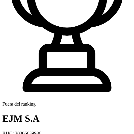
Fuera del ranking
EJM S.A
RUC: 20306639936