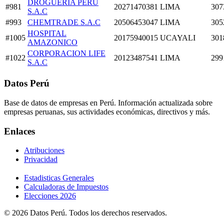
DROGUERIA PERU
#981
20271470381
LIMA
307
S.A.C
#993
CHEMTRADE S.A.C
20506453047
LIMA
305
HOSPITAL
#1005
20175940015
UCAYALI
301
AMAZONICO
CORPORACION LIFE
#1022
20123487541
LIMA
299
S.A.C
Datos Perú
Base de datos de empresas en Perú. Información actualizada sobre
empresas peruanas, sus actividades económicas, directivos y más.
Enlaces
Atribuciones
Privacidad
Estadisticas Generales
Calculadoras de Impuestos
Elecciones 2026
© 2026 Datos Perú. Todos los derechos reservados.