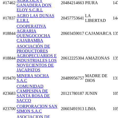
AGRICOLA Y
#17462
20484214663
PIURA
14
GANADERA DON
ELOY S.C.R.L
AGRO LAS DUNAS
LA
#17837
20457753641
14
E.I.R.L
LIBERTAD
COOPERATIVA
AGRARIA
#18844
20603459017
CAJAMARCA
13
QUENGOCOCHA
CAJABAMBA
ASOCIACIÓN DE
PRODUCTORES
AGROPECUARIOS E
#18844
20612225304
AMAZONAS
13
INDUSTRIALES LOS
NOVECIENTOS DE
JACAPATOS
MINERA SOCHA
MADRE DE
#19470
20489956757
13
S.A.C
DIOS
COMUNIDAD
CAMPESINA DE
#23683
20121780187
JUNIN
10
SANTA ROSA DE
SACCO
CORPORACION SAN
#23700
20603491913
LIMA
10
SIMON S.A.C
ASOCIACION DE