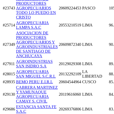
PRODUCTORES
#23743
AGROPECUARIOS
20609224453
PASCO
10
TODO LO PUEDO EN
CRISTO
AGROPECUARIA
#25714
20553210519
LIMA
96
LAMPA S.A.C
ASOCIACION DE
PRODUCTORES
AGROPECUARIOS Y
#27349
20609872340
LIMA
90
AGROINDUSTRIALES
DE SANTIAGO DE
ANCHUCAYA
AGROINDUSTRIAS
#27911
20129029308
LIMA
89
SAN ISIDRO S.A
AGROPECUARIA
LA
#28015
20132292109
88
SAN MIGUEL S.C.R.L
LIBERTAD
#28935
BEMQ PERU E.I.R.L
20604544964
CUSCO
85
CABRERA MARTINEZ
Y YAMUNAQUE
#29130
20119616060
LIMA
84
AGROPECUARIA
CAMAY S. CIVIL
ESTANCIA SANTA FE
#29686
20269376806
LIMA
83
S.A.C