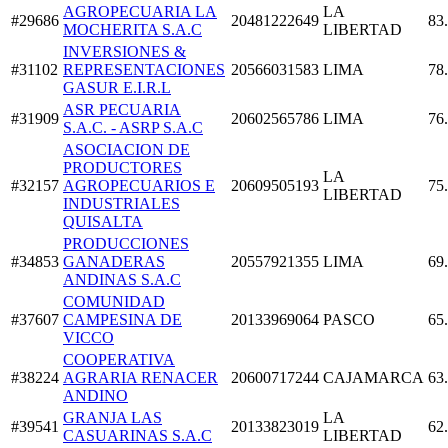
AGROPECUARIA LA
LA
#29686
20481222649
83
MOCHERITA S.A.C
LIBERTAD
INVERSIONES &
#31102
REPRESENTACIONES
20566031583
LIMA
78
GASUR E.I.R.L
ASR PECUARIA
#31909
20602565786
LIMA
76
S.A.C. - ASRP S.A.C
ASOCIACION DE
PRODUCTORES
LA
#32157
AGROPECUARIOS E
20609505193
75
LIBERTAD
INDUSTRIALES
QUISALTA
PRODUCCIONES
#34853
GANADERAS
20557921355
LIMA
69
ANDINAS S.A.C
COMUNIDAD
#37607
CAMPESINA DE
20133969064
PASCO
65
VICCO
COOPERATIVA
#38224
AGRARIA RENACER
20600717244
CAJAMARCA
63
ANDINO
GRANJA LAS
LA
#39541
20133823019
62
CASUARINAS S.A.C
LIBERTAD