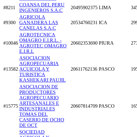
COANSA DEL PERU
#8211
20495902375
LIMA
34
INGENIEROS S.A.C
AGRICOLA
#9300
GANADERA LAS
20534760231
ICA
29
CANELAS S.A.C
AGROTECNICA
OMAGRO E.I.R.L. -
#10046
20602353690
PIURA
27
AGROTEC OMAGRO
E.I.R.L
ASOCIACION
AGROPECUARIA
#13582
ACUICOLA Y
20611762136
PASCO
19
TURISTICA
KASHEKARI PAUJIL
ASOCIACION DE
PRODUCTORES
AGROPECUARIO
ARTESANALES E
#15775
20607814709
PASCO
16
INDUSTRIALES
TOMAS DEL
CASERIO DE OCHO
DE OCT
SOCIEDAD