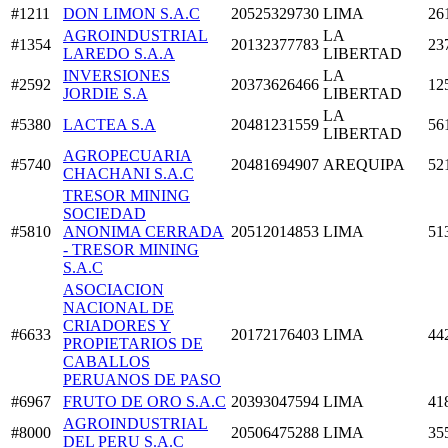
#1211
DON LIMON S.A.C
20525329730
LIMA
26
AGROINDUSTRIAL
LA
#1354
20132377783
23
LAREDO S.A.A
LIBERTAD
INVERSIONES
LA
#2592
20373626466
12
JORDIE S.A
LIBERTAD
LA
#5380
LACTEA S.A
20481231559
56
LIBERTAD
AGROPECUARIA
#5740
20481694907
AREQUIPA
52
CHACHANI S.A.C
TRESOR MINING
SOCIEDAD
#5810
ANONIMA CERRADA
20512014853
LIMA
51
- TRESOR MINING
S.A.C
ASOCIACION
NACIONAL DE
CRIADORES Y
#6633
20172176403
LIMA
44
PROPIETARIOS DE
CABALLOS
PERUANOS DE PASO
#6967
FRUTO DE ORO S.A.C
20393047594
LIMA
41
AGROINDUSTRIAL
#8000
20506475288
LIMA
35
DEL PERU S.A.C