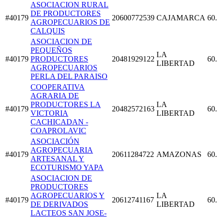
ASOCIACION RURAL
DE PRODUCTORES
#40179
20600772539
CAJAMARCA
60
AGROPECUARIOS DE
CALQUIS
ASOCIACION DE
PEQUEÑOS
LA
#40179
PRODUCTORES
20481929122
60
LIBERTAD
AGROPECUARIOS
PERLA DEL PARAISO
COOPERATIVA
AGRARIA DE
PRODUCTORES LA
LA
#40179
20482572163
60
VICTORIA
LIBERTAD
CACHICADAN -
COAPROLAVIC
ASOCIACIÓN
AGROPECUARIA
#40179
20611284722
AMAZONAS
60
ARTESANAL Y
ECOTURISMO YAPA
ASOCIACION DE
PRODUCTORES
AGROPECUARIOS Y
LA
#40179
20612741167
60
DE DERIVADOS
LIBERTAD
LACTEOS SAN JOSE-