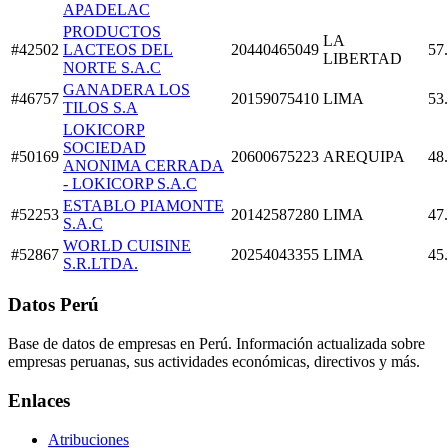
APADELAC
PRODUCTOS
LA
#42502
LACTEOS DEL
20440465049
57
LIBERTAD
NORTE S.A.C
GANADERA LOS
#46757
20159075410
LIMA
53
TILOS S.A
LOKICORP
SOCIEDAD
#50169
20600675223
AREQUIPA
48
ANONIMA CERRADA
- LOKICORP S.A.C
ESTABLO PIAMONTE
#52253
20142587280
LIMA
47
S.A.C
WORLD CUISINE
#52867
20254043355
LIMA
45
S.R.LTDA.
Datos Perú
Base de datos de empresas en Perú. Información actualizada sobre
empresas peruanas, sus actividades económicas, directivos y más.
Enlaces
Atribuciones