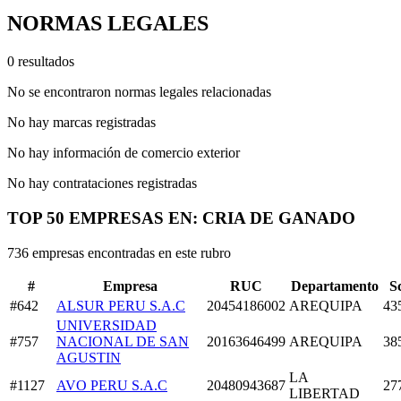
NORMAS LEGALES
0 resultados
No se encontraron normas legales relacionadas
No hay marcas registradas
No hay información de comercio exterior
No hay contrataciones registradas
TOP 50 EMPRESAS EN: CRIA DE GANADO
736 empresas encontradas en este rubro
#
Empresa
RUC
Departamento
S
#642
ALSUR PERU S.A.C
20454186002
AREQUIPA
43
UNIVERSIDAD
#757
NACIONAL DE SAN
20163646499
AREQUIPA
38
AGUSTIN
LA
#1127
AVO PERU S.A.C
20480943687
27
LIBERTAD