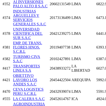
AI INVERSIONES
#352
20602131549
LIMA
6822.
PALO ALTO II S.A.C
INDUSTRIAS
ARGUELLES Y
#374
20173136499
LIMA
6473.
SERVICIOS
GENERALES S.A.C
UNIVERSIDAD
#378
CIENTIFICA DEL
20421239275
LIMA
6441.
SUR S.A.C
EMP. DE TRANS.
#381
FLORES HNOS.
20119407738
LIMA
6393.
S.C.R.L
TURISMO CIVA
#382
20102427891
LIMA
6387.
S.A.C
TRANSPORTES
LA
#417
20438933272
6027.
LINEA S.A
LIBERTAD
OBIETTIVO
#421
LAVORO LOS
20454422504
AREQUIPA
5992.
ANDES S.A.C
CEVA LOGISTICS
#470
20432939074
LIMA
5591.
PERU S.C.R.L
#555
LA CALERA S.A.C
20452614767
ICA
4924.
AGROINDUSTRIA