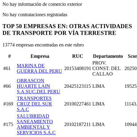
No hay información de comercio exterior
No hay contrataciones registradas
TOP 50 EMPRESAS EN: OTRAS ACTIVIDADES
DE TRANSPORTE POR VÍA TERRESTRE
13774 empresas encontradas en este rubro
#
Empresa
RUC
Departamento
Sco
PROV.
MARINA DE
#61
20153408191
CONST. DEL
20250
GUERRA DEL PERU
CALLAO
OBRASCON
#66
HUARTE LAIN
20425123115
LIMA
19525
S.A.SUC.DEL PERU
TRANSPORTES
#169
CRUZ DEL SUR
20100227461
LIMA
11143
S.A.C
SALUBRIDAD
SANEAMIENTO
#175
20102187211
LIMA
10944
AMBIENTAL Y
SERVICIOS S.A.C