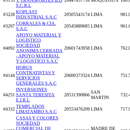
#3153
Y TRANSPORTES ILO
20447457718
MOQUEGUA
1005
S.C.R.L
KOPLAST
#3228
20505543174
LIMA
981.
INDUSTRIAL S.A.C
CORRALES & CIA.
#3297
20545889685
LIMA
961.
S.A.C
APOYO MATERIAL Y
LOGISTICO
SOCIEDAD
#4092
20601743958
LIMA
762.
ANONIMA CERRADA
- APOYO MATERIAL
Y LOGISTICO S.A.C
HORUS
CONTRATISTAS Y
#4144
20600373324
LIMA
751.
SERVICIOS
GENERALES S.A.C
INVERSIONES
SAN
#4251
SANTA TERESITA
20531390866
732.
MARTIN
E.I.R.L
TEMPLADOS
#4332
20553476209
LIMA
717.
LIMATAMBO S.A.C
CASAS Y COLORES
SOCIEDAD
COMERCIAL DE
MADRE DE