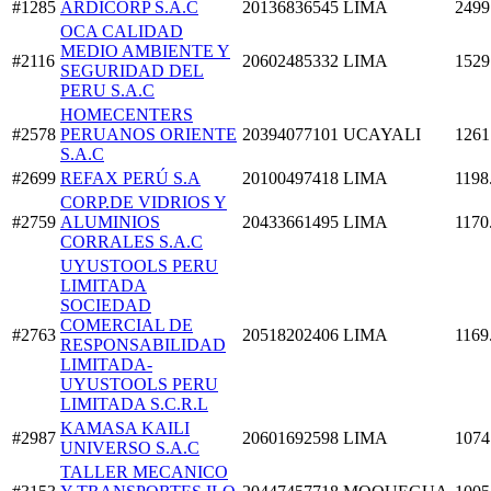
#1285
ARDICORP S.A.C
20136836545
LIMA
2499
OCA CALIDAD
MEDIO AMBIENTE Y
#2116
20602485332
LIMA
1529
SEGURIDAD DEL
PERU S.A.C
HOMECENTERS
#2578
PERUANOS ORIENTE
20394077101
UCAYALI
1261
S.A.C
#2699
REFAX PERÚ S.A
20100497418
LIMA
1198
CORP.DE VIDRIOS Y
#2759
ALUMINIOS
20433661495
LIMA
1170
CORRALES S.A.C
UYUSTOOLS PERU
LIMITADA
SOCIEDAD
COMERCIAL DE
#2763
20518202406
LIMA
1169
RESPONSABILIDAD
LIMITADA-
UYUSTOOLS PERU
LIMITADA S.C.R.L
KAMASA KAILI
#2987
20601692598
LIMA
1074
UNIVERSO S.A.C
TALLER MECANICO