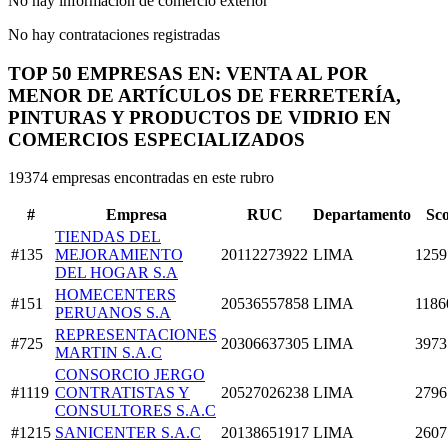
No hay información de comercio exterior
No hay contrataciones registradas
TOP 50 EMPRESAS EN: VENTA AL POR
MENOR DE ARTÍCULOS DE FERRETERÍA,
PINTURAS Y PRODUCTOS DE VIDRIO EN
COMERCIOS ESPECIALIZADOS
19374 empresas encontradas en este rubro
#
Empresa
RUC
Departamento
Sc
TIENDAS DEL
#135
MEJORAMIENTO
20112273922
LIMA
1259
DEL HOGAR S.A
HOMECENTERS
#151
20536557858
LIMA
1186
PERUANOS S.A
REPRESENTACIONES
#725
20306637305
LIMA
3973
MARTIN S.A.C
CONSORCIO JERGO
#1119
CONTRATISTAS Y
20527026238
LIMA
2796
CONSULTORES S.A.C
#1215
SANICENTER S.A.C
20138651917
LIMA
2607