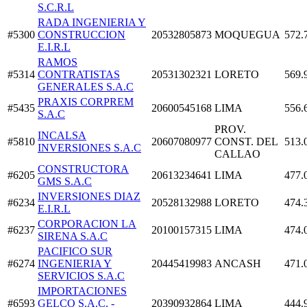
S.C.R.L
RADA INGENIERIA Y
#5300
CONSTRUCCION
20532805873
MOQUEGUA
572.
E.I.R.L
RAMOS
#5314
CONTRATISTAS
20531302321
LORETO
569.
GENERALES S.A.C
PRAXIS CORPREM
#5435
20600545168
LIMA
556.
S.A.C
PROV.
INCALSA
#5810
20607080977
CONST. DEL
513.
INVERSIONES S.A.C
CALLAO
CONSTRUCTORA
#6205
20613234641
LIMA
477.
GMS S.A.C
INVERSIONES DIAZ
#6234
20528132988
LORETO
474.
E.I.R.L
CORPORACION LA
#6237
20100157315
LIMA
474.
SIRENA S.A.C
PACIFICO SUR
#6274
INGENIERIA Y
20445419983
ANCASH
471.
SERVICIOS S.A.C
IMPORTACIONES
#6593
GELCO S.A.C. -
20390932864
LIMA
444.