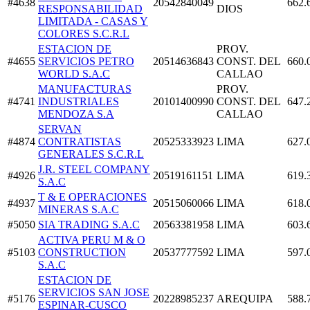
#4638
20542840049
662.
RESPONSABILIDAD
DIOS
LIMITADA - CASAS Y
COLORES S.C.R.L
ESTACION DE
PROV.
#4655
SERVICIOS PETRO
20514636843
CONST. DEL
660.
WORLD S.A.C
CALLAO
MANUFACTURAS
PROV.
#4741
INDUSTRIALES
20101400990
CONST. DEL
647.
MENDOZA S.A
CALLAO
SERVAN
#4874
CONTRATISTAS
20525333923
LIMA
627.
GENERALES S.C.R.L
J.R. STEEL COMPANY
#4926
20519161151
LIMA
619.
S.A.C
T & E OPERACIONES
#4937
20515060066
LIMA
618.
MINERAS S.A.C
#5050
SIA TRADING S.A.C
20563381958
LIMA
603.
ACTIVA PERU M & O
#5103
CONSTRUCTION
20537777592
LIMA
597.
S.A.C
ESTACION DE
SERVICIOS SAN JOSE
#5176
20228985237
AREQUIPA
588.
ESPINAR-CUSCO