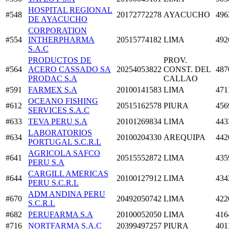
HOSPITAL REGIONAL
#548
20172772278
AYACUCHO
496
DE AYACUCHO
CORPORATION
#554
INTHERPHARMA
20515774182
LIMA
492
S.A.C
PRODUCTOS DE
PROV.
#564
ACERO CASSADO SA
20254053822
CONST. DEL
487
PRODAC S.A
CALLAO
#591
FARMEX S.A
20100141583
LIMA
471
OCEANO FISHING
#612
20515162578
PIURA
456
SERVICES S.A.C
#633
TEVA PERU S.A
20101269834
LIMA
443
LABORATORIOS
#634
20100204330
AREQUIPA
442
PORTUGAL S.C.R.L
AGRICOLA SAFCO
#641
20515552872
LIMA
435
PERU S.A
CARGILL AMERICAS
#644
20100127912
LIMA
434
PERU S.C.R.L
ADM ANDINA PERU
#670
20492050742
LIMA
422
S.C.R.L
#682
PERUFARMA S.A
20100052050
LIMA
416
#716
NORTFARMA S.A.C
20399497257
PIURA
401