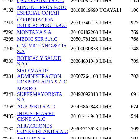
#166
QS CONSUMO S.A.C
20100085225
LIMA
112
MIN. INT. PROYECTO
#182
20188819690
UCAYALI
106
ESPECIAL CORAH
CORPORACION
#219
20515346113
LIMA
925
BOTICAS PERU S.A.C
#296
MONTANA S.A
20100182263
LIMA
769
#298
MEDIC SER S.A.C
20501781291
LIMA
768
G.W. YICHANG & CIA
#306
20100030838
LIMA
748
S.A
BOTICAS Y SALUD
#330
20384891943
LIMA
709
S.A.C
SISTEMAS DE
#334
ADMINISTRACION
20507264108
LIMA
702
HOSPITALARIA S.A.C
MAKRO
#343
SUPERMAYORISTA
20492092313
LIMA
691
S.A
#358
AGP PERU S.A.C
20509862843
LIMA
674
INDUSTRIAS EL
#485
20101414940
LIMA
544
CISNE S.A.C
ATRACCIONES
#530
20306713923
LIMA
509
CONEY ISLAND S.A.C
#536
TAI LOY S.A
20100049181
LIMA
503