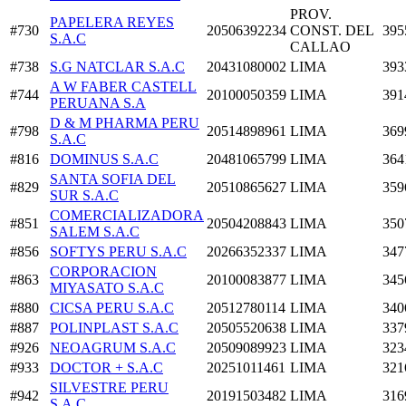
PROV.
PAPELERA REYES
#730
20506392234
CONST. DEL
395
S.A.C
CALLAO
#738
S.G NATCLAR S.A.C
20431080002
LIMA
393
A W FABER CASTELL
#744
20100050359
LIMA
391
PERUANA S.A
D & M PHARMA PERU
#798
20514898961
LIMA
369
S.A.C
#816
DOMINUS S.A.C
20481065799
LIMA
364
SANTA SOFIA DEL
#829
20510865627
LIMA
359
SUR S.A.C
COMERCIALIZADORA
#851
20504208843
LIMA
350
SALEM S.A.C
#856
SOFTYS PERU S.A.C
20266352337
LIMA
347
CORPORACION
#863
20100083877
LIMA
345
MIYASATO S.A.C
#880
CICSA PERU S.A.C
20512780114
LIMA
340
#887
POLINPLAST S.A.C
20505520638
LIMA
337
#926
NEOAGRUM S.A.C
20509089923
LIMA
323
#933
DOCTOR + S.A.C
20251011461
LIMA
321
SILVESTRE PERU
#942
20191503482
LIMA
316
S.A.C