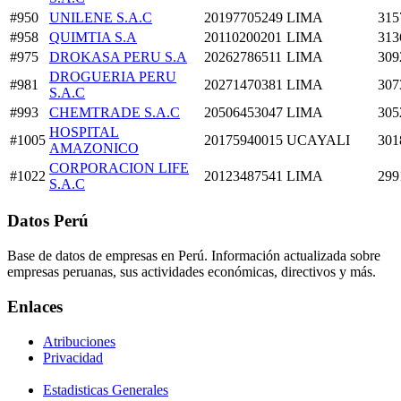
#950
UNILENE S.A.C
20197705249
LIMA
315
#958
QUIMTIA S.A
20110200201
LIMA
313
#975
DROKASA PERU S.A
20262786511
LIMA
309
DROGUERIA PERU
#981
20271470381
LIMA
307
S.A.C
#993
CHEMTRADE S.A.C
20506453047
LIMA
305
HOSPITAL
#1005
20175940015
UCAYALI
301
AMAZONICO
CORPORACION LIFE
#1022
20123487541
LIMA
299
S.A.C
Datos Perú
Base de datos de empresas en Perú. Información actualizada sobre
empresas peruanas, sus actividades económicas, directivos y más.
Enlaces
Atribuciones
Privacidad
Estadisticas Generales