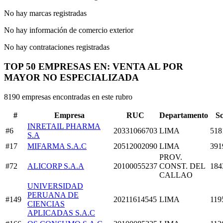
No hay marcas registradas
No hay información de comercio exterior
No hay contrataciones registradas
TOP 50 EMPRESAS EN: VENTA AL POR
MAYOR NO ESPECIALIZADA
8190 empresas encontradas en este rubro
#
Empresa
RUC
Departamento
S
INRETAIL PHARMA
#6
20331066703
LIMA
518
S.A
#17
MIFARMA S.A.C
20512002090
LIMA
391
PROV.
#72
ALICORP S.A.A
20100055237
CONST. DEL
184
CALLAO
UNIVERSIDAD
PERUANA DE
#149
20211614545
LIMA
119
CIENCIAS
APLICADAS S.A.C