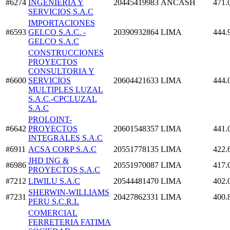
#6274
INGENIERIA Y
20445419983
ANCASH
471.
SERVICIOS S.A.C
IMPORTACIONES
#6593
GELCO S.A.C. -
20390932864
LIMA
444.
GELCO S.A.C
CONSTRUCCIONES
PROYECTOS
CONSULTORIA Y
#6600
SERVICIOS
20604421633
LIMA
444.
MULTIPLES LUZAL
S.A.C.-CPCLUZAL
S.A.C
PROLOINT-
#6642
PROYECTOS
20601548357
LIMA
441.
INTEGRALES S.A.C
#6911
ACSA CORP S.A.C
20551778135
LIMA
422.
JHD ING &
#6986
20551970087
LIMA
417.
PROYECTOS S.A.C
#7212
LIWILU S.A.C
20544481470
LIMA
402.
SHERWIN-WILLIAMS
#7231
20427862331
LIMA
400.
PERU S.C.R.L
COMERCIAL
FERRETERIA FATIMA