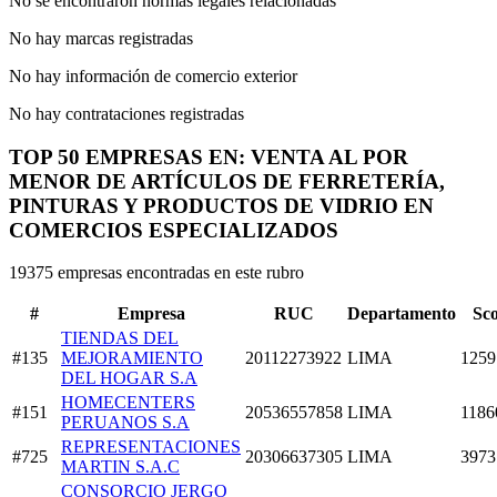
No se encontraron normas legales relacionadas
No hay marcas registradas
No hay información de comercio exterior
No hay contrataciones registradas
TOP 50 EMPRESAS EN: VENTA AL POR
MENOR DE ARTÍCULOS DE FERRETERÍA,
PINTURAS Y PRODUCTOS DE VIDRIO EN
COMERCIOS ESPECIALIZADOS
19375 empresas encontradas en este rubro
#
Empresa
RUC
Departamento
Sc
TIENDAS DEL
#135
MEJORAMIENTO
20112273922
LIMA
1259
DEL HOGAR S.A
HOMECENTERS
#151
20536557858
LIMA
1186
PERUANOS S.A
REPRESENTACIONES
#725
20306637305
LIMA
3973
MARTIN S.A.C
CONSORCIO JERGO