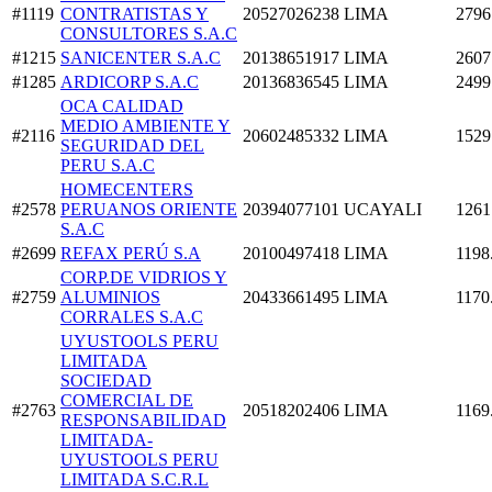
#1119
CONTRATISTAS Y
20527026238
LIMA
2796
CONSULTORES S.A.C
#1215
SANICENTER S.A.C
20138651917
LIMA
2607
#1285
ARDICORP S.A.C
20136836545
LIMA
2499
OCA CALIDAD
MEDIO AMBIENTE Y
#2116
20602485332
LIMA
1529
SEGURIDAD DEL
PERU S.A.C
HOMECENTERS
#2578
PERUANOS ORIENTE
20394077101
UCAYALI
1261
S.A.C
#2699
REFAX PERÚ S.A
20100497418
LIMA
1198
CORP.DE VIDRIOS Y
#2759
ALUMINIOS
20433661495
LIMA
1170
CORRALES S.A.C
UYUSTOOLS PERU
LIMITADA
SOCIEDAD
COMERCIAL DE
#2763
20518202406
LIMA
1169
RESPONSABILIDAD
LIMITADA-
UYUSTOOLS PERU
LIMITADA S.C.R.L