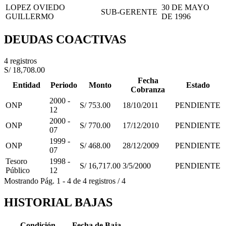
LOPEZ OVIEDO
30 DE MAYO
SUB-GERENTE
GUILLERMO
DE 1996
DEUDAS COACTIVAS
4 registros
S/ 18,708.00
Fecha
Entidad
Periodo
Monto
Estado
Cobranza
2000 -
ONP
S/ 753.00
18/10/2011
PENDIENTE
12
2000 -
ONP
S/ 770.00
17/12/2010
PENDIENTE
07
1999 -
ONP
S/ 468.00
28/12/2009
PENDIENTE
07
Tesoro
1998 -
S/ 16,717.00
3/5/2000
PENDIENTE
Público
12
Mostrando
Pág.
1
-
4
de
4
registros
/
4
HISTORIAL BAJAS
Condición
Fecha de Baja