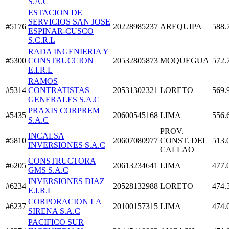
S.A.C
ESTACION DE
SERVICIOS SAN JOSE
#5176
20228985237
AREQUIPA
588.
ESPINAR-CUSCO
S.C.R.L
RADA INGENIERIA Y
#5300
CONSTRUCCION
20532805873
MOQUEGUA
572.
E.I.R.L
RAMOS
#5314
CONTRATISTAS
20531302321
LORETO
569.
GENERALES S.A.C
PRAXIS CORPREM
#5435
20600545168
LIMA
556.
S.A.C
PROV.
INCALSA
#5810
20607080977
CONST. DEL
513.
INVERSIONES S.A.C
CALLAO
CONSTRUCTORA
#6205
20613234641
LIMA
477.
GMS S.A.C
INVERSIONES DIAZ
#6234
20528132988
LORETO
474.
E.I.R.L
CORPORACION LA
#6237
20100157315
LIMA
474.
SIRENA S.A.C
PACIFICO SUR