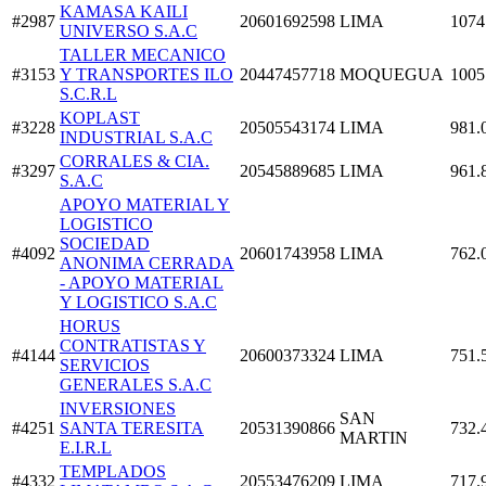
KAMASA KAILI
#2987
20601692598
LIMA
1074
UNIVERSO S.A.C
TALLER MECANICO
#3153
Y TRANSPORTES ILO
20447457718
MOQUEGUA
1005
S.C.R.L
KOPLAST
#3228
20505543174
LIMA
981.
INDUSTRIAL S.A.C
CORRALES & CIA.
#3297
20545889685
LIMA
961.
S.A.C
APOYO MATERIAL Y
LOGISTICO
SOCIEDAD
#4092
20601743958
LIMA
762.
ANONIMA CERRADA
- APOYO MATERIAL
Y LOGISTICO S.A.C
HORUS
CONTRATISTAS Y
#4144
20600373324
LIMA
751.
SERVICIOS
GENERALES S.A.C
INVERSIONES
SAN
#4251
SANTA TERESITA
20531390866
732.
MARTIN
E.I.R.L
TEMPLADOS
#4332
20553476209
LIMA
717.