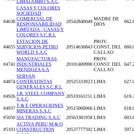
LIMATAMBO S.A.C
CASAS Y COLORES
SOCIEDAD
COMERCIAL DE
MADRE DE
#4638
20542840049
662.
RESPONSABILIDAD
DIOS
LIMITADA - CASAS Y
COLORES S.C.R.L
ESTACION DE
PROV.
#4655
SERVICIOS PETRO
20514636843
CONST. DEL
660.
WORLD S.A.C
CALLAO
MANUFACTURAS
PROV.
#4741
INDUSTRIALES
20101400990
CONST. DEL
647.
MENDOZA S.A
CALLAO
SERVAN
#4874
CONTRATISTAS
20525333923
LIMA
627.
GENERALES S.C.R.L
J.R. STEEL COMPANY
#4926
20519161151
LIMA
619.
S.A.C
T & E OPERACIONES
#4937
20515060066
LIMA
618.
MINERAS S.A.C
#5050
SIA TRADING S.A.C
20563381958
LIMA
603.
ACTIVA PERU M & O
#5103
CONSTRUCTION
20537777592
LIMA
597.