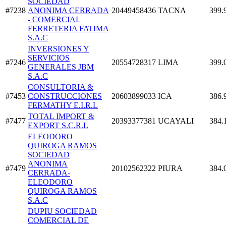
SOCIEDAD
#7238
ANONIMA CERRADA
20449458436
TACNA
399.
- COMERCIAL
FERRETERIA FATIMA
S.A.C
INVERSIONES Y
SERVICIOS
#7246
20554728317
LIMA
399.
GENERALES JBM
S.A.C
CONSULTORIA &
#7453
CONSTRUCCIONES
20603899033
ICA
386.
FERMATHY E.I.R.L
TOTAL IMPORT &
#7477
20393377381
UCAYALI
384.
EXPORT S.C.R.L
ELEODORO
QUIROGA RAMOS
SOCIEDAD
ANONIMA
#7479
20102562322
PIURA
384.
CERRADA-
ELEODORO
QUIROGA RAMOS
S.A.C
DUPIU SOCIEDAD
COMERCIAL DE