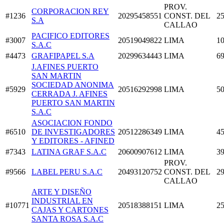
PROV.
CORPORACION REY
#1236
20295458551
CONST. DEL
25
S.A
CALLAO
PACIFICO EDITORES
#3007
20519049822
LIMA
10
S.A.C
#4473
GRAFIPAPEL S.A
20299634443
LIMA
69
J.AFINES PUERTO
SAN MARTIN
SOCIEDAD ANONIMA
#5929
20516292998
LIMA
50
CERRADA J. AFINES
PUERTO SAN MARTIN
S.A.C
ASOCIACION FONDO
#6510
DE INVESTIGADORES
20512286349
LIMA
45
Y EDITORES - AFINED
#7343
LATINA GRAF S.A.C
20600907612
LIMA
39
PROV.
#9566
LABEL PERU S.A.C
20493120752
CONST. DEL
29
CALLAO
ARTE Y DISEÑO
INDUSTRIAL EN
#10771
20518388151
LIMA
25
CAJAS Y CARTONES
SANTA ROSA S.A.C