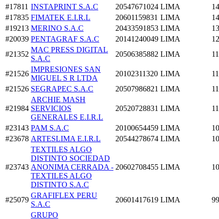
#17811
INSTAPRINT S.A.C
20547671024
LIMA
14
#17835
FIMATEK E.I.R.L
20601159831
LIMA
14
#19213
MERINO S.A.C
20433591853
LIMA
13
#20039
PENTAGRAF S.A.C
20141240049
LIMA
12
MAC PRESS DIGITAL
#21352
20506385882
LIMA
11
S.A.C
IMPRESIONES SAN
#21526
20102311320
LIMA
11
MIGUEL S R LTDA
#21526
SEGRAPEC S.A.C
20507986821
LIMA
11
ARCHIE MASH
#21984
SERVICIOS
20520728831
LIMA
11
GENERALES E.I.R.L
#23143
PAM S.A.C
20100654459
LIMA
10
#23678
ARTESLIMA E.I.R.L
20544278674
LIMA
10
TEXTILES ALGO
DISTINTO SOCIEDAD
#23743
ANONIMA CERRADA -
20602708455
LIMA
10
TEXTILES ALGO
DISTINTO S.A.C
GRAFIFLEX PERU
#25079
20601417619
LIMA
99
S.A.C
GRUPO