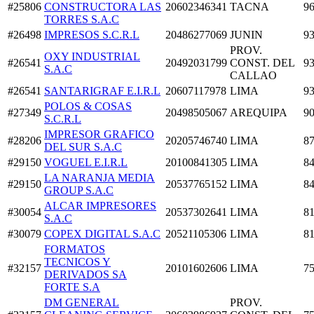
#25806
CONSTRUCTORA LAS
20602346341
TACNA
96
TORRES S.A.C
#26498
IMPRESOS S.C.R.L
20486277069
JUNIN
93
PROV.
OXY INDUSTRIAL
#26541
20492031799
CONST. DEL
93
S.A.C
CALLAO
#26541
SANTARIGRAF E.I.R.L
20607117978
LIMA
93
POLOS & COSAS
#27349
20498505067
AREQUIPA
90
S.C.R.L
IMPRESOR GRAFICO
#28206
20205746740
LIMA
87
DEL SUR S.A.C
#29150
VOGUEL E.I.R.L
20100841305
LIMA
84
LA NARANJA MEDIA
#29150
20537765152
LIMA
84
GROUP S.A.C
ALCAR IMPRESORES
#30054
20537302641
LIMA
81
S.A.C
#30079
COPEX DIGITAL S.A.C
20521105306
LIMA
81
FORMATOS
TECNICOS Y
#32157
20101602606
LIMA
75
DERIVADOS SA
FORTE S.A
DM GENERAL
PROV.