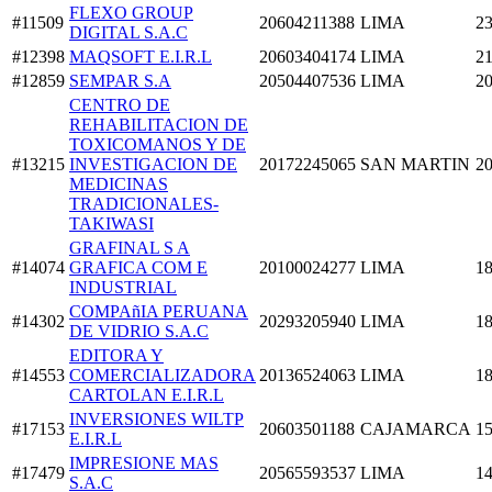
FLEXO GROUP
#11509
20604211388
LIMA
23
DIGITAL S.A.C
#12398
MAQSOFT E.I.R.L
20603404174
LIMA
21
#12859
SEMPAR S.A
20504407536
LIMA
20
CENTRO DE
REHABILITACION DE
TOXICOMANOS Y DE
#13215
INVESTIGACION DE
20172245065
SAN MARTIN
20
MEDICINAS
TRADICIONALES-
TAKIWASI
GRAFINAL S A
#14074
GRAFICA COM E
20100024277
LIMA
18
INDUSTRIAL
COMPAñIA PERUANA
#14302
20293205940
LIMA
18
DE VIDRIO S.A.C
EDITORA Y
#14553
COMERCIALIZADORA
20136524063
LIMA
18
CARTOLAN E.I.R.L
INVERSIONES WILTP
#17153
20603501188
CAJAMARCA
15
E.I.R.L
IMPRESIONE MAS
#17479
20565593537
LIMA
14
S.A.C