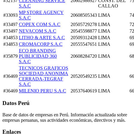
#32157
CLEANING SERVICE
20602986927
CONST. DEL
75
S.A.C
CALLAO
MP STORE AGENCY
#33093
20608505343
LIMA
74
S.A.C
#33497
COPEX COM S.A.C
20505729278
LIMA
72
#33497
NEVACOM S.A.C
20545598877
LIMA
72
#34853
LITHO & ARTE S.A.C
20509312428
LIMA
69
#34853
CROMACORP S.A.C
20555547651
LIMA
69
ECO BRANDING
#35879
PUBLICIDAD 360
20608284720
LIMA
68
S.A.C
TECNICOS GRAFICOS
SOCIEDAD ANONIMA
#36469
20520549235
LIMA
66
CERRADA-TEGRAF
S.A.C
#36469
MILENIO PERU S.A.C
20537640619
LIMA
66
Datos Perú
Base de datos de empresas en Perú. Información actualizada sobre
empresas peruanas, sus actividades económicas, directivos y más.
Enlaces