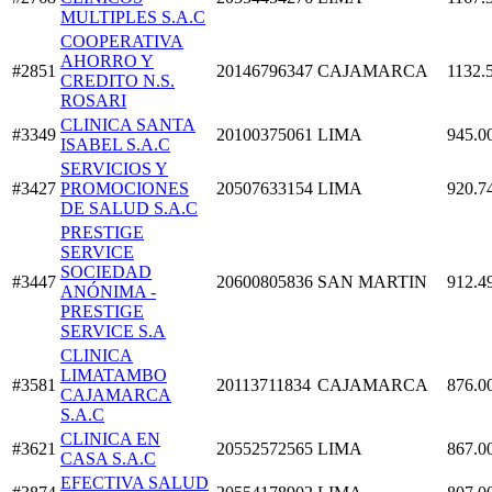
MULTIPLES S.A.C
COOPERATIVA
AHORRO Y
#2851
20146796347
CAJAMARCA
1132.
CREDITO N.S.
ROSARI
CLINICA SANTA
#3349
20100375061
LIMA
945.0
ISABEL S.A.C
SERVICIOS Y
#3427
PROMOCIONES
20507633154
LIMA
920.7
DE SALUD S.A.C
PRESTIGE
SERVICE
SOCIEDAD
#3447
20600805836
SAN MARTIN
912.4
ANÓNIMA -
PRESTIGE
SERVICE S.A
CLINICA
LIMATAMBO
#3581
20113711834
CAJAMARCA
876.0
CAJAMARCA
S.A.C
CLINICA EN
#3621
20552572565
LIMA
867.0
CASA S.A.C
EFECTIVA SALUD