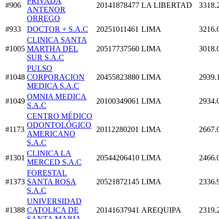
PRIVADA
#906
20141878477
LA LIBERTAD
3318.
ANTENOR
ORREGO
#933
DOCTOR + S.A.C
20251011461
LIMA
3216.
CLINICA SANTA
#1005
MARTHA DEL
20517737560
LIMA
3018.
SUR S.A.C
PULSO
#1048
CORPORACION
20455823880
LIMA
2939.
MEDICA S.A.C
OMNIA MEDICA
#1049
20100349061
LIMA
2934.
S.A.C
CENTRO MÉDICO
ODONTOLÓGICO
#1173
20112280201
LIMA
2667.
AMERICANO
S.A.C
CLINICA LA
#1301
20544206410
LIMA
2466.
MERCED S.A.C
FORESTAL
#1373
SANTA ROSA
20521872145
LIMA
2336.
S.A.C
UNIVERSIDAD
#1388
CATOLICA DE
20141637941
AREQUIPA
2319.
SANTA MARIA