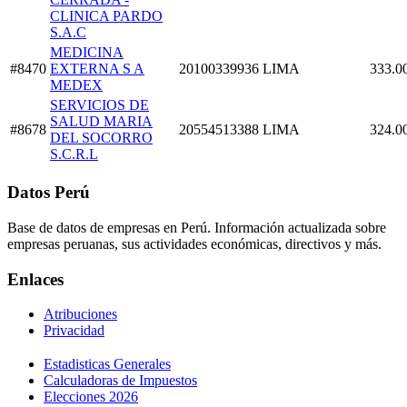
CLINICA PARDO
S.A.C
MEDICINA
#8470
EXTERNA S A
20100339936
LIMA
333.0
MEDEX
SERVICIOS DE
SALUD MARIA
#8678
20554513388
LIMA
324.0
DEL SOCORRO
S.C.R.L
Datos Perú
Base de datos de empresas en Perú. Información actualizada sobre
empresas peruanas, sus actividades económicas, directivos y más.
Enlaces
Atribuciones
Privacidad
Estadisticas Generales
Calculadoras de Impuestos
Elecciones 2026