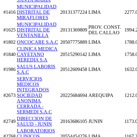
MUNICIPALIDAD
#1416
DISTRITAL DE
20131377224
LIMA
2277.
MIRAFLORES
MUNICIPALIDAD
PROV. CONST.
#1625
DISTRITAL DE
20131369809
1994.
DEL CALLAO
VENTANILLA
#1802
ONCOCARE S.A.C
20507775889
LIMA
1788.
CLINICA MEDICA
#1840
CAYETANO
20515290142
LIMA
1758.
HEREDIA S.A
SALUS LABORIS
#1986
20512609458
LIMA
1632.
S.A.C
SERVICIOS
MEDICOS
INTEGRADOS
#2673
SOCIEDAD
20225684694
AREQUIPA
1212.
ANONIMA
CERRADA -
SERMEDI S.A.C
DIRECCION DE
#2749
20163686105
JUNIN
1173.
SALUD - JUNIN
LABORATORIOS
#2768
CLINICOS
20554454276
LIMA
1167.