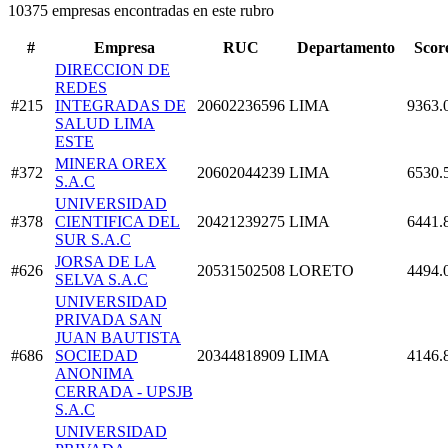
10375 empresas encontradas en este rubro
#
Empresa
RUC
Departamento
Scor
DIRECCION DE
REDES
#215
INTEGRADAS DE
20602236596
LIMA
9363.
SALUD LIMA
ESTE
MINERA OREX
#372
20602044239
LIMA
6530.
S.A.C
UNIVERSIDAD
#378
CIENTIFICA DEL
20421239275
LIMA
6441.
SUR S.A.C
JORSA DE LA
#626
20531502508
LORETO
4494.
SELVA S.A.C
UNIVERSIDAD
PRIVADA SAN
JUAN BAUTISTA
#686
SOCIEDAD
20344818909
LIMA
4146.
ANONIMA
CERRADA - UPSJB
S.A.C
UNIVERSIDAD