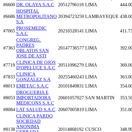
#6600
DR. OLAYA S.A.C
20512796118
LIMA
444.0
HOSPITAL
#6686
METROPOLITANO
20394723259
LAMBAYEQUE
438.0
S.A
PROSEMEDIC
#7065
20216528141
LIMA
411.7
S.A.C
CONGREG.
PADRES
#7363
20147736577
LIMA
392.0
OBLATOS SAN
JOSE DE ASTI
CLINICA DE OJOS
#7719
20511096279
LIMA
369.0
D'OPELUCE S.A.C
CLINICA
#7833
20255460243
LIMA
363.0
GONZALEZ S.A
#8013
EMETAC S.A.C
20101849831
LIMA
354.0
DROGUERIA E
#8053
IMPORTADORA
20601057027
SAN MARTIN
353.5
MEDICONS S.A.C
#8084
LAT SALUD S.A.C
20607005819
LIMA
351.0
CLINICA PARDO
SOCIEDAD
ANONIMA
#8138
20114868192
CUSCO
348.9
CERRADA -