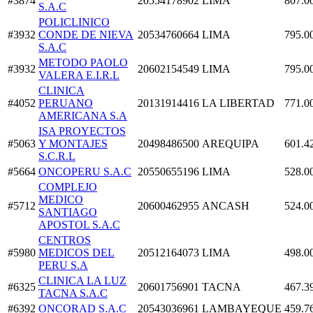
#3874
20554178902
LIMA
807.0
S.A.C
POLICLINICO
#3932
CONDE DE NIEVA
20534760664
LIMA
795.0
S.A.C
METODO PAOLO
#3932
20602154549
LIMA
795.0
VALERA E.I.R.L
CLINICA
#4052
PERUANO
20131914416
LA LIBERTAD
771.0
AMERICANA S.A
ISA PROYECTOS
#5063
Y MONTAJES
20498486500
AREQUIPA
601.4
S.C.R.L
#5664
ONCOPERU S.A.C
20550655196
LIMA
528.0
COMPLEJO
MEDICO
#5712
20600462955
ANCASH
524.0
SANTIAGO
APOSTOL S.A.C
CENTROS
#5980
MEDICOS DEL
20512164073
LIMA
498.0
PERU S.A
CLINICA LA LUZ
#6325
20601756901
TACNA
467.3
TACNA S.A.C
#6392
ONCORAD S.A.C
20543036961
LAMBAYEQUE
459.7