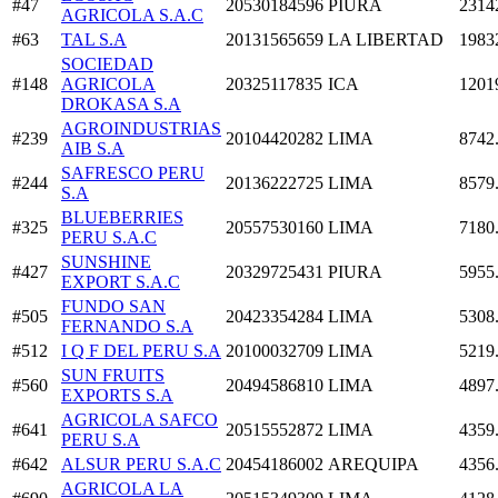
#47
20530184596
PIURA
2314
AGRICOLA S.A.C
#63
TAL S.A
20131565659
LA LIBERTAD
1983
SOCIEDAD
#148
AGRICOLA
20325117835
ICA
1201
DROKASA S.A
AGROINDUSTRIAS
#239
20104420282
LIMA
8742
AIB S.A
SAFRESCO PERU
#244
20136222725
LIMA
8579
S.A
BLUEBERRIES
#325
20557530160
LIMA
7180
PERU S.A.C
SUNSHINE
#427
20329725431
PIURA
5955
EXPORT S.A.C
FUNDO SAN
#505
20423354284
LIMA
5308
FERNANDO S.A
#512
I Q F DEL PERU S.A
20100032709
LIMA
5219
SUN FRUITS
#560
20494586810
LIMA
4897
EXPORTS S.A
AGRICOLA SAFCO
#641
20515552872
LIMA
4359
PERU S.A
#642
ALSUR PERU S.A.C
20454186002
AREQUIPA
4356
AGRICOLA LA