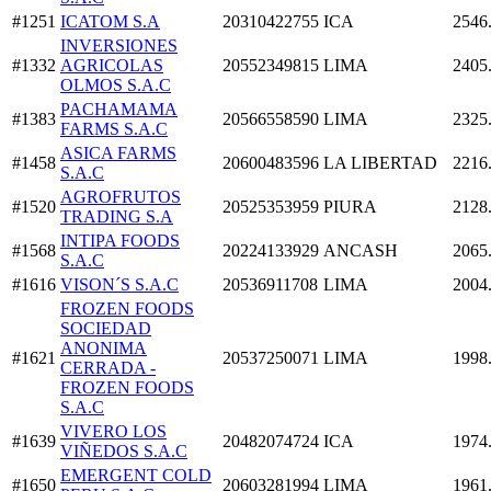
#1251
ICATOM S.A
20310422755
ICA
2546
INVERSIONES
#1332
AGRICOLAS
20552349815
LIMA
2405
OLMOS S.A.C
PACHAMAMA
#1383
20566558590
LIMA
2325
FARMS S.A.C
ASICA FARMS
#1458
20600483596
LA LIBERTAD
2216
S.A.C
AGROFRUTOS
#1520
20525353959
PIURA
2128
TRADING S.A
INTIPA FOODS
#1568
20224133929
ANCASH
2065
S.A.C
#1616
VISON´S S.A.C
20536911708
LIMA
2004
FROZEN FOODS
SOCIEDAD
ANONIMA
#1621
20537250071
LIMA
1998
CERRADA -
FROZEN FOODS
S.A.C
VIVERO LOS
#1639
20482074724
ICA
1974
VIÑEDOS S.A.C
EMERGENT COLD
#1650
20603281994
LIMA
1961