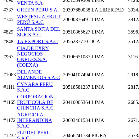
#690
20515349309
LIMA
4128
VENTA S.A
#737
GREEN PERU S.A
20397680038
LA LIBERTAD
3934
WESTFALIA FRUIT
#745
20600876491
LIMA
3912
PERÚ S.A.C
SANTA SOFIA DEL
#829
20510865627
LIMA
3596
SUR S.A.C
#848
TA EXPORT S.A.C
20562877101
ICA
3512
CIA.DE EXP.Y
NEGOCIOS
#967
20106651087
LIMA
3116
GNRLES.S.A.
(COEXA)
DEL ANDE
#1063
20504107494
LIMA
2918
ALIMENTOS S.A.C
CYNARA PERU
#1111
20518581237
LIMA
2817
S.A.C
CORPORACION
#1165
FRUTICOLA DE
20410065364
LIMA
2685
CHINCHA S.A.C
AGRICOLA
#1172
INTERANDINA
20603461534
LIMA
2671
S.A.C
FLP DEL PERU
#1232
20466241734
PIURA
2573
S.A.C