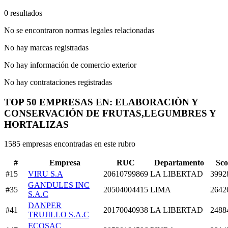
0 resultados
No se encontraron normas legales relacionadas
No hay marcas registradas
No hay información de comercio exterior
No hay contrataciones registradas
TOP 50 EMPRESAS EN: ELABORACIÒN Y
CONSERVACIÓN DE FRUTAS,LEGUMBRES Y
HORTALIZAS
1585 empresas encontradas en este rubro
#
Empresa
RUC
Departamento
Sco
#15
VIRU S.A
20610799869
LA LIBERTAD
3992
GANDULES INC
#35
20504004415
LIMA
2642
S.A.C
DANPER
#41
20170040938
LA LIBERTAD
2488
TRUJILLO S.A.C
ECOSAC