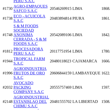
PERU S.A.C
AGRO-EMPAQUES
#1730
20546269915
LIMA
1868
SAFCO S.A.C
ECO - ACUICOLA
#1738
20483894814
PIURA
1861
S.A.C
S & M FOODS
SOCIEDAD
#1748
ANONIMA
20542089106
LIMA
1842
CERRADA - S & M
FOODS S.A.C
PROCESADORA
#1812
20117751954
LIMA
1780
PERU S.A.C
TROPICAL FARM
#1944
20480118023
CAJAMARCA
1666
S.A.C
AGROINDUSTRIA
#1996
FRUTOS DE ORO
20606844159
LAMBAYEQUE
1622
S.A.C
AVOCADO
#2032
PACKING
20555757469
LIMA
1597
COMPANY S.A.C
AGROINDUSTRIAL
#2148
ESTANISLAO DEL
20481555702
LA LIBERTAD
1508
CHIMU S.A.C