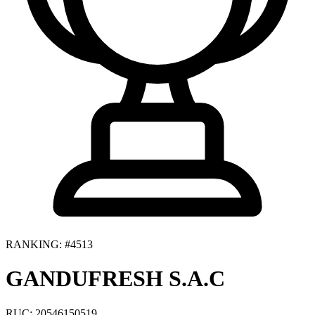
RANKING: #4513
GANDUFRESH S.A.C
RUC: 20546150519