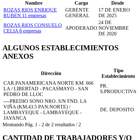
Nombre
Cargo
Desde
ROZAS RIOS ENRIQUE
GERENTE
17 DE ENERO
RUBEN
11 empresas
GENERAL
DE 2025
24 DE
ROZAS RIOS CONSUELO
APODERADO
NOVIEMBRE
CELIA
8 empresas
DE 2020
ALGUNOS ESTABLECIMIENTOS
ANEXOS
Tipo
Dirección
Establecimiento
CAR.PANAMERICANA NORTE KM. 666
PR.
LA / LIBERTAD - PACASMAYO - SAN
S.PRODUCTIVA
PEDRO DE LLOC
----PREDIO SONO NRO. S/N FND. LA
VIÑA (KM.43.5 PAN.NORTE) /
DE. DEPOSITO
LAMBAYEQUE - LAMBAYEQUE -
JAYANCA
Mostrando
Pág.
1
-
2
de
2
resultados
/
2
CANTIDAD DE TRABAJADORES Y/O