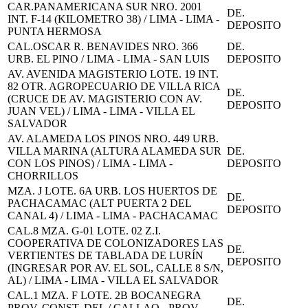
CAR.PANAMERICANA SUR NRO. 2001
DE.
INT. F-14 (KILOMETRO 38) / LIMA - LIMA -
DEPOSITO
PUNTA HERMOSA
CAL.OSCAR R. BENAVIDES NRO. 366
DE.
URB. EL PINO / LIMA - LIMA - SAN LUIS
DEPOSITO
AV. AVENIDA MAGISTERIO LOTE. 19 INT.
82 OTR. AGROPECUARIO DE VILLA RICA
DE.
(CRUCE DE AV. MAGISTERIO CON AV.
DEPOSITO
JUAN VEL) / LIMA - LIMA - VILLA EL
SALVADOR
AV. ALAMEDA LOS PINOS NRO. 449 URB.
VILLA MARINA (ALTURA ALAMEDA SUR
DE.
CON LOS PINOS) / LIMA - LIMA -
DEPOSITO
CHORRILLOS
MZA. J LOTE. 6A URB. LOS HUERTOS DE
DE.
PACHACAMAC (ALT PUERTA 2 DEL
DEPOSITO
CANAL 4) / LIMA - LIMA - PACHACAMAC
CAL.8 MZA. G-01 LOTE. 02 Z.I.
COOPERATIVA DE COLONIZADORES LAS
DE.
VERTIENTES DE TABLADA DE LURÍN
DEPOSITO
(INGRESAR POR AV. EL SOL, CALLE 8 S/N,
AL) / LIMA - LIMA - VILLA EL SALVADOR
CAL.1 MZA. F LOTE. 2B BOCANEGRA
DE.
PROV. CONST. DEL / CALLAO - PROV.