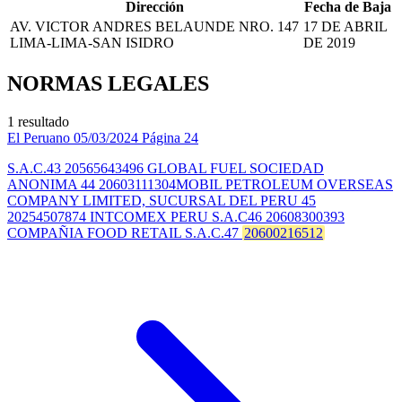
Dirección
Fecha de Baja
AV. VICTOR ANDRES BELAUNDE NRO. 147
17 DE ABRIL
LIMA-LIMA-SAN ISIDRO
DE 2019
NORMAS LEGALES
1 resultado
El Peruano
05/03/2024
Página 24
S.A.C.43 20565643496 GLOBAL FUEL SOCIEDAD
ANONIMA 44 20603111304MOBIL PETROLEUM OVERSEAS
COMPANY LIMITED, SUCURSAL DEL PERU 45
20254507874 INTCOMEX PERU S.A.C46 20608300393
COMPAÑIA FOOD RETAIL S.A.C.47
20600216512