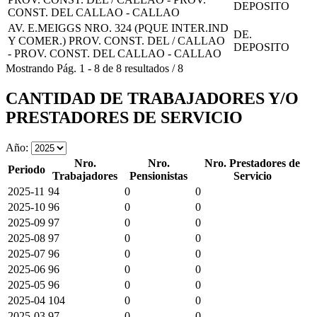
DEPOSITO
CONST. DEL CALLAO - CALLAO
AV. E.MEIGGS NRO. 324 (PQUE INTER.IND
DE.
Y COMER.) PROV. CONST. DEL / CALLAO
DEPOSITO
- PROV. CONST. DEL CALLAO - CALLAO
Mostrando
Pág.
1
-
8
de
8
resultados
/
8
CANTIDAD DE TRABAJADORES Y/O
PRESTADORES DE SERVICIO
Año:
Nro.
Nro.
Nro. Prestadores de
Periodo
Trabajadores
Pensionistas
Servicio
2025-11
94
0
0
2025-10
96
0
0
2025-09
97
0
0
2025-08
97
0
0
2025-07
96
0
0
2025-06
96
0
0
2025-05
96
0
0
2025-04
104
0
0
2025-03
97
0
0