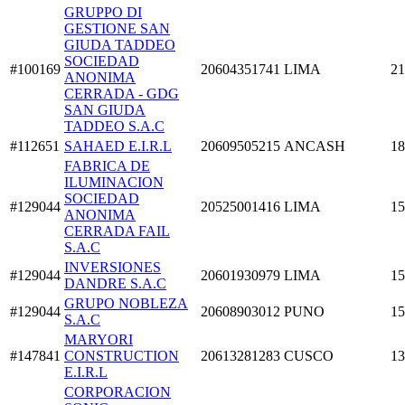
GRUPPO DI
GESTIONE SAN
GIUDA TADDEO
SOCIEDAD
#100169
20604351741
LIMA
21
ANONIMA
CERRADA - GDG
SAN GIUDA
TADDEO S.A.C
#112651
SAHAED E.I.R.L
20609505215
ANCASH
18
FABRICA DE
ILUMINACION
SOCIEDAD
#129044
20525001416
LIMA
15
ANONIMA
CERRADA FAIL
S.A.C
INVERSIONES
#129044
20601930979
LIMA
15
DANDRE S.A.C
GRUPO NOBLEZA
#129044
20608903012
PUNO
15
S.A.C
MARYORI
#147841
CONSTRUCTION
20613281283
CUSCO
13
E.I.R.L
CORPORACION