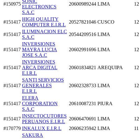
SONIC
#150975
20600989244
LIMA
12
ELECTRONICS
S.A.C
HIGH QUALITY
#151417
20527821046
CUSCO
12
COMPUTER E.I.R.L
ILUMINACION ELC
#151417
20544209516
LIMA
12
S.A.C
INVERSIONES
#151417
MAYRA LUCIA
20602991696
LIMA
12
JOSE S.A.C
INVERSIONES
#151417
ARCA DIGITAL
20601834821
AREQUIPA
12
E.I.R.L
SANTI SERVICIOS
#151417
GENERALES
20602328733
LIMA
12
E.I.R.L
ELERA
#151417
CORPORATION
20610087231
PIURA
12
S.A.C
INSECTOCUTORES
#151417
20606470691
LIMA
12
PERUANOS E.I.R.L
#170779
INKALUX E.I.R.L
20606235942
LIMA
11
SAKURA