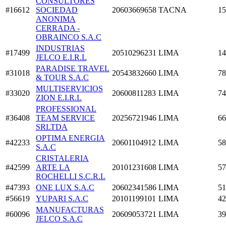
CONSULTORES
#16612
SOCIEDAD
20603669658
TACNA
15
ANONIMA
CERRADA -
OBRAINCO S.A.C
INDUSTRIAS
#17499
20510296231
LIMA
14
JELCO E.I.R.L
PARADISE TRAVEL
#31018
20543832660
LIMA
78
& TOUR S.A.C
MULTISERVICIOS
#33020
20600811283
LIMA
74
ZION E.I.R.L
PROFESSIONAL
#36408
TEAM SERVICE
20256721946
LIMA
66
SRLTDA
OPTIMA ENERGIA
#42233
20601104912
LIMA
58
S.A.C
CRISTALERIA
#42599
ARTE LA
20101231608
LIMA
57
ROCHELLI S.C.R.L
#47393
ONE LUX S.A.C
20602341586
LIMA
51
#56619
YUPARI S.A.C
20101199101
LIMA
42
MANUFACTURAS
#60096
20609053721
LIMA
39
JELCO S.A.C