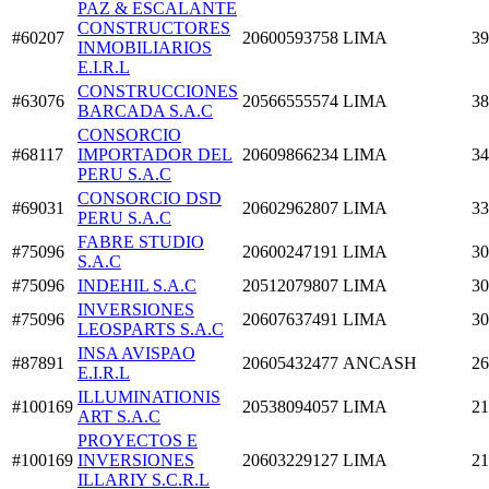
PAZ & ESCALANTE
CONSTRUCTORES
#60207
20600593758
LIMA
39
INMOBILIARIOS
E.I.R.L
CONSTRUCCIONES
#63076
20566555574
LIMA
38
BARCADA S.A.C
CONSORCIO
#68117
IMPORTADOR DEL
20609866234
LIMA
34
PERU S.A.C
CONSORCIO DSD
#69031
20602962807
LIMA
33
PERU S.A.C
FABRE STUDIO
#75096
20600247191
LIMA
30
S.A.C
#75096
INDEHIL S.A.C
20512079807
LIMA
30
INVERSIONES
#75096
20607637491
LIMA
30
LEOSPARTS S.A.C
INSA AVISPAO
#87891
20605432477
ANCASH
26
E.I.R.L
ILLUMINATIONIS
#100169
20538094057
LIMA
21
ART S.A.C
PROYECTOS E
#100169
INVERSIONES
20603229127
LIMA
21
ILLARIY S.C.R.L