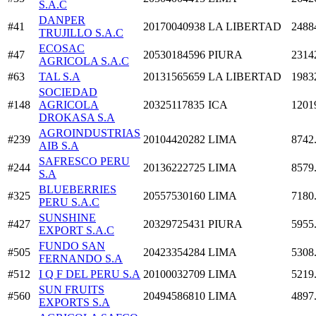
S.A.C
DANPER
#41
20170040938
LA LIBERTAD
2488
TRUJILLO S.A.C
ECOSAC
#47
20530184596
PIURA
2314
AGRICOLA S.A.C
#63
TAL S.A
20131565659
LA LIBERTAD
1983
SOCIEDAD
#148
AGRICOLA
20325117835
ICA
1201
DROKASA S.A
AGROINDUSTRIAS
#239
20104420282
LIMA
8742
AIB S.A
SAFRESCO PERU
#244
20136222725
LIMA
8579
S.A
BLUEBERRIES
#325
20557530160
LIMA
7180
PERU S.A.C
SUNSHINE
#427
20329725431
PIURA
5955
EXPORT S.A.C
FUNDO SAN
#505
20423354284
LIMA
5308
FERNANDO S.A
#512
I Q F DEL PERU S.A
20100032709
LIMA
5219
SUN FRUITS
#560
20494586810
LIMA
4897
EXPORTS S.A