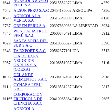
AGRICOLA SAFCO
#641
20515552872
LIMA
4359
PERU S.A
#642
ALSUR PERU S.A.C
20454186002
AREQUIPA
4356
AGRICOLA LA
#690
20515349309
LIMA
4128
VENTA S.A
#737
GREEN PERU S.A
20397680038
LA LIBERTAD
3934
WESTFALIA FRUIT
#745
20600876491
LIMA
3912
PERÚ S.A.C
SANTA SOFIA DEL
#829
20510865627
LIMA
3596
SUR S.A.C
#848
TA EXPORT S.A.C
20562877101
ICA
3512
CIA.DE EXP.Y
NEGOCIOS
#967
20106651087
LIMA
3116
GNRLES.S.A.
(COEXA)
DEL ANDE
#1063
20504107494
LIMA
2918
ALIMENTOS S.A.C
CYNARA PERU
#1111
20518581237
LIMA
2817
S.A.C
CORPORACION
#1165
FRUTICOLA DE
20410065364
LIMA
2685
CHINCHA S.A.C
AGRICOLA