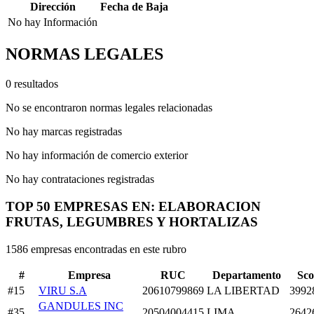
Dirección
Fecha de Baja
No hay Información
NORMAS LEGALES
0 resultados
No se encontraron normas legales relacionadas
No hay marcas registradas
No hay información de comercio exterior
No hay contrataciones registradas
TOP 50 EMPRESAS EN: ELABORACION
FRUTAS, LEGUMBRES Y HORTALIZAS
1586 empresas encontradas en este rubro
#
Empresa
RUC
Departamento
Sco
#15
VIRU S.A
20610799869
LA LIBERTAD
3992
GANDULES INC
#35
20504004415
LIMA
2642