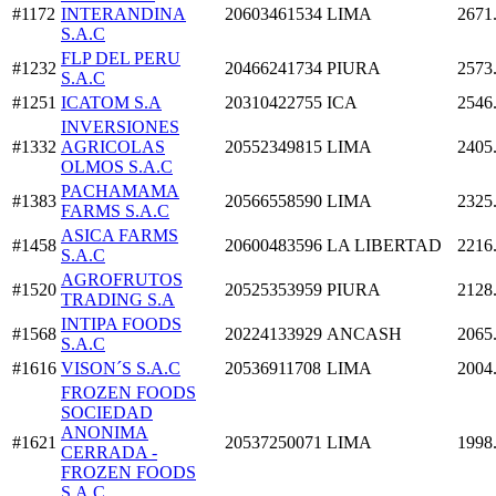
#1172
INTERANDINA
20603461534
LIMA
2671
S.A.C
FLP DEL PERU
#1232
20466241734
PIURA
2573
S.A.C
#1251
ICATOM S.A
20310422755
ICA
2546
INVERSIONES
#1332
AGRICOLAS
20552349815
LIMA
2405
OLMOS S.A.C
PACHAMAMA
#1383
20566558590
LIMA
2325
FARMS S.A.C
ASICA FARMS
#1458
20600483596
LA LIBERTAD
2216
S.A.C
AGROFRUTOS
#1520
20525353959
PIURA
2128
TRADING S.A
INTIPA FOODS
#1568
20224133929
ANCASH
2065
S.A.C
#1616
VISON´S S.A.C
20536911708
LIMA
2004
FROZEN FOODS
SOCIEDAD
ANONIMA
#1621
20537250071
LIMA
1998
CERRADA -
FROZEN FOODS
S.A.C