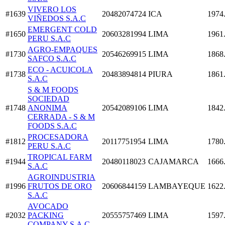
VIVERO LOS
#1639
20482074724
ICA
1974
VIÑEDOS S.A.C
EMERGENT COLD
#1650
20603281994
LIMA
1961
PERU S.A.C
AGRO-EMPAQUES
#1730
20546269915
LIMA
1868
SAFCO S.A.C
ECO - ACUICOLA
#1738
20483894814
PIURA
1861
S.A.C
S & M FOODS
SOCIEDAD
#1748
ANONIMA
20542089106
LIMA
1842
CERRADA - S & M
FOODS S.A.C
PROCESADORA
#1812
20117751954
LIMA
1780
PERU S.A.C
TROPICAL FARM
#1944
20480118023
CAJAMARCA
1666
S.A.C
AGROINDUSTRIA
#1996
FRUTOS DE ORO
20606844159
LAMBAYEQUE
1622
S.A.C
AVOCADO
#2032
PACKING
20555757469
LIMA
1597
COMPANY S.A.C