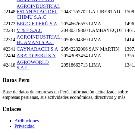
AGROINDUSTRIAL
#2148
ESTANISLAO DEL
20481555702
LA LIBERTAD
1508
CHIMU S.A.C
#2172
BEGGIE PERÚ S.A
20546676553
LIMA
1496
#2231
V & F S.A.C
20480319860
LAMBAYEQUE
1461
AGROINDUSTRIAL
#2314
20506394369
LIMA
1414
HUAMANI S.A.C
#2341
CAYNARACHI S.A
20542232006
SAN MARTIN
1397
#2404
ARATO PERU S.A
20543083454
LIMA
1355
AGROWORLD
#2418
20518663713
LIMA
1341
S.A.C
Datos Perú
Base de datos de empresas en Perú. Información actualizada sobre
empresas peruanas, sus actividades económicas, directivos y más.
Enlaces
Atribuciones
Privacidad