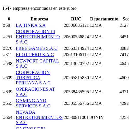
1547 empresas encontradas en este rubro
#
Empresa
RUC
Departamento
Sc
#58
LA TINKA S.A
20506035121
LIMA
2127
CORPORACION PJ
#251
ENTRETENIMIENTO
20600586824
LIMA
8451
S.A.C
#270
FREE GAMES S.A.C
20563314924
LIMA
8082
#311
ELOT PERU S.A.C
20613106112
LIMA
7417
NEWPORT CAPITAL
#598
20513020792
LIMA
4645
S.A.C
CORPORACION
#609
TURISTICA
20265815830
LIMA
4600
PERUANA S.A.C
OPERACIONES AT
#639
20538485595
LIMA
4371
S.A.C
GAMING AND
#655
20305556786
LIMA
4292
SERVICES S.A.C
NEVADA
#664
ENTRETENIMIENTOS
20530811001
JUNIN
4253
S.A.C
CASINOS DEL