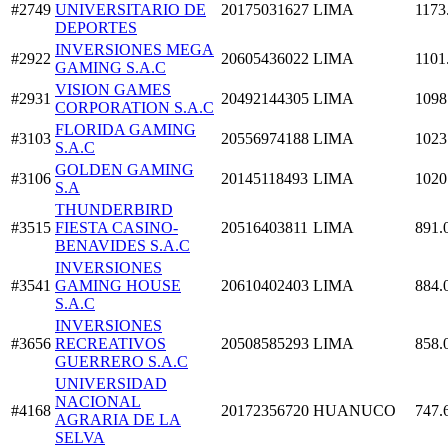
#2749
UNIVERSITARIO DE
20175031627
LIMA
1173
DEPORTES
INVERSIONES MEGA
#2922
20605436022
LIMA
1101
GAMING S.A.C
VISION GAMES
#2931
20492144305
LIMA
1098
CORPORATION S.A.C
FLORIDA GAMING
#3103
20556974188
LIMA
1023
S.A.C
GOLDEN GAMING
#3106
20145118493
LIMA
1020
S.A
THUNDERBIRD
#3515
FIESTA CASINO-
20516403811
LIMA
891.
BENAVIDES S.A.C
INVERSIONES
#3541
GAMING HOUSE
20610402403
LIMA
884.
S.A.C
INVERSIONES
#3656
RECREATIVOS
20508585293
LIMA
858.
GUERRERO S.A.C
UNIVERSIDAD
NACIONAL
#4168
20172356720
HUANUCO
747.
AGRARIA DE LA
SELVA