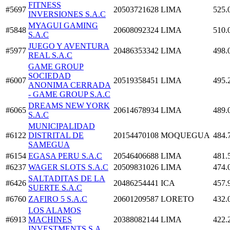
FITNESS
#5697
20503721628
LIMA
525.
INVERSIONES S.A.C
MYAGUI GAMING
#5848
20608092324
LIMA
510.
S.A.C
JUEGO Y AVENTURA
#5977
20486353342
LIMA
498.
REAL S.A.C
GAME GROUP
SOCIEDAD
#6007
20519358451
LIMA
495.
ANONIMA CERRADA
- GAME GROUP S.A.C
DREAMS NEW YORK
#6065
20614678934
LIMA
489.
S.A.C
MUNICIPALIDAD
#6122
DISTRITAL DE
20154470108
MOQUEGUA
484.
SAMEGUA
#6154
EGASA PERU S.A.C
20546406688
LIMA
481.
#6237
WAGER SLOTS S.A.C
20509831026
LIMA
474.
SALTADITAS DE LA
#6426
20486254441
ICA
457.
SUERTE S.A.C
#6760
ZAFIRO 5 S.A.C
20601209587
LORETO
432.
LOS ALAMOS
#6913
MACHINES
20388082144
LIMA
422.
INVESTMENTS S.A