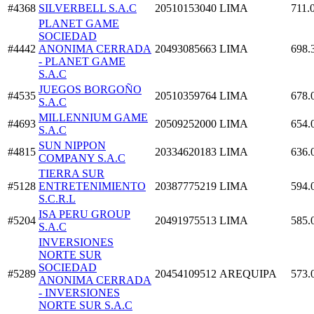
#4368
SILVERBELL S.A.C
20510153040
LIMA
711.
PLANET GAME
SOCIEDAD
#4442
ANONIMA CERRADA
20493085663
LIMA
698.
- PLANET GAME
S.A.C
JUEGOS BORGOÑO
#4535
20510359764
LIMA
678.
S.A.C
MILLENNIUM GAME
#4693
20509252000
LIMA
654.
S.A.C
SUN NIPPON
#4815
20334620183
LIMA
636.
COMPANY S.A.C
TIERRA SUR
#5128
ENTRETENIMIENTO
20387775219
LIMA
594.
S.C.R.L
ISA PERU GROUP
#5204
20491975513
LIMA
585.
S.A.C
INVERSIONES
NORTE SUR
SOCIEDAD
#5289
20454109512
AREQUIPA
573.
ANONIMA CERRADA
- INVERSIONES
NORTE SUR S.A.C