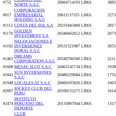
#752
20604714193
LIMA
3885
NORTE S.A.C
CORPORACION
#917
EMPRESARIAL
20611137355
LIMA
3273
HOLDING S.A.C
#1112
COSTA DEL SOL S.A
20231843460
LIMA
2817
GOLDEN
#1170
20346662612
LIMA
2673
INVESTMENT S.A
NEGOCIACIONES E
#1182
INVERSIONES
20531521987
LIMA
2655
DORAL S.A.C
DREAMS
#1463
20549706500
LIMA
2211
CORPORATION S.A.C
#1668
MESAC SLOT S.A.C
20463145734
LIMA
1938
SUN INVERSIONES
#1841
20486229684
LIMA
1755
S.A.C
#1948
LOCALES AT S.A.C
20600105826
LIMA
1663
JOCKEY CLUB DEL
#2007
20100152275
LIMA
1614
PERU
INSTITUTO
#2474
PERUANO DEL
20135897044
LIMA
1317
DEPORTE
CLUB