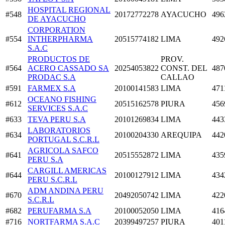
HOSPITAL REGIONAL
#548
20172772278
AYACUCHO
496
DE AYACUCHO
CORPORATION
#554
INTHERPHARMA
20515774182
LIMA
492
S.A.C
PRODUCTOS DE
PROV.
#564
ACERO CASSADO SA
20254053822
CONST. DEL
487
PRODAC S.A
CALLAO
#591
FARMEX S.A
20100141583
LIMA
471
OCEANO FISHING
#612
20515162578
PIURA
456
SERVICES S.A.C
#633
TEVA PERU S.A
20101269834
LIMA
443
LABORATORIOS
#634
20100204330
AREQUIPA
442
PORTUGAL S.C.R.L
AGRICOLA SAFCO
#641
20515552872
LIMA
435
PERU S.A
CARGILL AMERICAS
#644
20100127912
LIMA
434
PERU S.C.R.L
ADM ANDINA PERU
#670
20492050742
LIMA
422
S.C.R.L
#682
PERUFARMA S.A
20100052050
LIMA
416
#716
NORTFARMA S.A.C
20399497257
PIURA
401