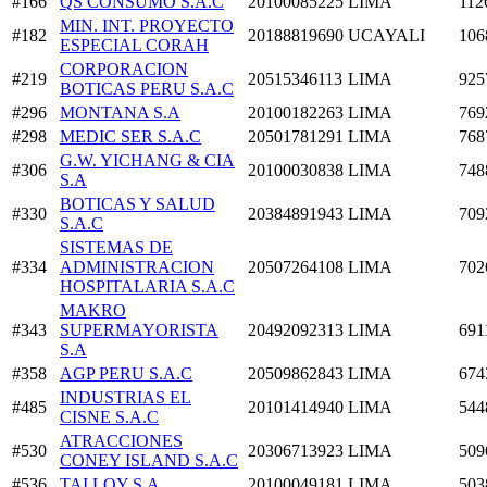
#166
QS CONSUMO S.A.C
20100085225
LIMA
112
MIN. INT. PROYECTO
#182
20188819690
UCAYALI
106
ESPECIAL CORAH
CORPORACION
#219
20515346113
LIMA
925
BOTICAS PERU S.A.C
#296
MONTANA S.A
20100182263
LIMA
769
#298
MEDIC SER S.A.C
20501781291
LIMA
768
G.W. YICHANG & CIA
#306
20100030838
LIMA
748
S.A
BOTICAS Y SALUD
#330
20384891943
LIMA
709
S.A.C
SISTEMAS DE
#334
ADMINISTRACION
20507264108
LIMA
702
HOSPITALARIA S.A.C
MAKRO
#343
SUPERMAYORISTA
20492092313
LIMA
691
S.A
#358
AGP PERU S.A.C
20509862843
LIMA
674
INDUSTRIAS EL
#485
20101414940
LIMA
544
CISNE S.A.C
ATRACCIONES
#530
20306713923
LIMA
509
CONEY ISLAND S.A.C
#536
TAI LOY S.A
20100049181
LIMA
503