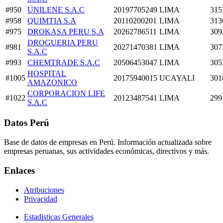
#950
UNILENE S.A.C
20197705249
LIMA
315
#958
QUIMTIA S.A
20110200201
LIMA
313
#975
DROKASA PERU S.A
20262786511
LIMA
309
DROGUERIA PERU
#981
20271470381
LIMA
307
S.A.C
#993
CHEMTRADE S.A.C
20506453047
LIMA
305
HOSPITAL
#1005
20175940015
UCAYALI
301
AMAZONICO
CORPORACION LIFE
#1022
20123487541
LIMA
299
S.A.C
Datos Perú
Base de datos de empresas en Perú. Información actualizada sobre
empresas peruanas, sus actividades económicas, directivos y más.
Enlaces
Atribuciones
Privacidad
Estadisticas Generales