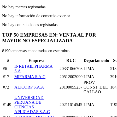
No hay marcas registradas
No hay información de comercio exterior
No hay contrataciones registradas
TOP 50 EMPRESAS EN: VENTA AL POR
MAYOR NO ESPECIALIZADA
8190 empresas encontradas en este rubro
#
Empresa
RUC
Departamento
S
INRETAIL PHARMA
#6
20331066703
LIMA
518
S.A
#17
MIFARMA S.A.C
20512002090
LIMA
391
PROV.
#72
ALICORP S.A.A
20100055237
CONST. DEL
184
CALLAO
UNIVERSIDAD
PERUANA DE
#149
20211614545
LIMA
119
CIENCIAS
APLICADAS S.A.C