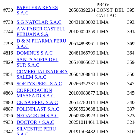
PROV.
PAPELERA REYES
#730
20506392234
CONST. DEL
395
S.A.C
CALLAO
#738
S.G NATCLAR S.A.C
20431080002
LIMA
393
A W FABER CASTELL
#744
20100050359
LIMA
391
PERUANA S.A
D & M PHARMA PERU
#798
20514898961
LIMA
369
S.A.C
#816
DOMINUS S.A.C
20481065799
LIMA
364
SANTA SOFIA DEL
#829
20510865627
LIMA
359
SUR S.A.C
COMERCIALIZADORA
#851
20504208843
LIMA
350
SALEM S.A.C
#856
SOFTYS PERU S.A.C
20266352337
LIMA
347
CORPORACION
#863
20100083877
LIMA
345
MIYASATO S.A.C
#880
CICSA PERU S.A.C
20512780114
LIMA
340
#887
POLINPLAST S.A.C
20505520638
LIMA
337
#926
NEOAGRUM S.A.C
20509089923
LIMA
323
#933
DOCTOR + S.A.C
20251011461
LIMA
321
SILVESTRE PERU
#942
20191503482
LIMA
316
S.A.C