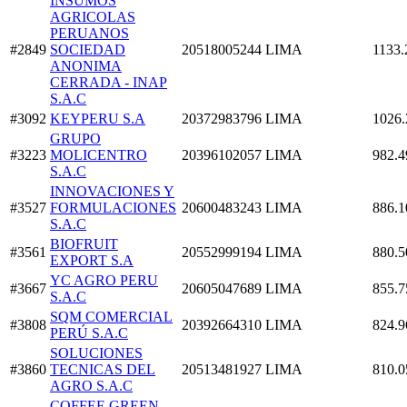
INSUMOS
AGRICOLAS
PERUANOS
#2849
SOCIEDAD
20518005244
LIMA
1133.
ANONIMA
CERRADA - INAP
S.A.C
#3092
KEYPERU S.A
20372983796
LIMA
1026.
GRUPO
#3223
MOLICENTRO
20396102057
LIMA
982.4
S.A.C
INNOVACIONES Y
#3527
FORMULACIONES
20600483243
LIMA
886.1
S.A.C
BIOFRUIT
#3561
20552999194
LIMA
880.5
EXPORT S.A
YC AGRO PERU
#3667
20605047689
LIMA
855.7
S.A.C
SQM COMERCIAL
#3808
20392664310
LIMA
824.9
PERÚ S.A.C
SOLUCIONES
#3860
TECNICAS DEL
20513481927
LIMA
810.0
AGRO S.A.C
COFFEE GREEN