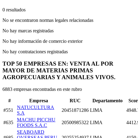
0 resultados
No se encontraron normas legales relacionadas
No hay marcas registradas
No hay información de comercio exterior
No hay contrataciones registradas
TOP 50 EMPRESAS EN: VENTA AL POR
MAYOR DE MATERIAS PRIMAS
AGROPECUARIAS Y ANIMALES VIVOS.
6883 empresas encontradas en este rubro
#
Empresa
RUC
Departamento
Scor
NATUCULTURA
#551
20451871286
LIMA
4948.
S.A
MACHU PICCHU
#635
20500985322
LIMA
4412.
FOODS S.A.C
SEABOARD
#685
OVERSEAS PERU
20255254937
LIMA
4150.