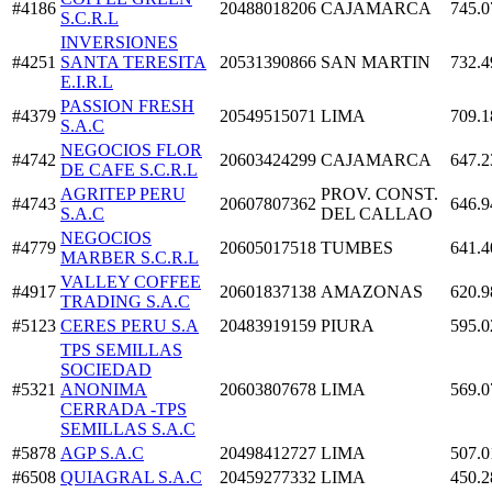
#4186
20488018206
CAJAMARCA
745.0
S.C.R.L
INVERSIONES
#4251
SANTA TERESITA
20531390866
SAN MARTIN
732.4
E.I.R.L
PASSION FRESH
#4379
20549515071
LIMA
709.1
S.A.C
NEGOCIOS FLOR
#4742
20603424299
CAJAMARCA
647.2
DE CAFE S.C.R.L
AGRITEP PERU
PROV. CONST.
#4743
20607807362
646.9
S.A.C
DEL CALLAO
NEGOCIOS
#4779
20605017518
TUMBES
641.4
MARBER S.C.R.L
VALLEY COFFEE
#4917
20601837138
AMAZONAS
620.9
TRADING S.A.C
#5123
CERES PERU S.A
20483919159
PIURA
595.0
TPS SEMILLAS
SOCIEDAD
#5321
ANONIMA
20603807678
LIMA
569.0
CERRADA -TPS
SEMILLAS S.A.C
#5878
AGP S.A.C
20498412727
LIMA
507.0
#6508
QUIAGRAL S.A.C
20459277332
LIMA
450.2