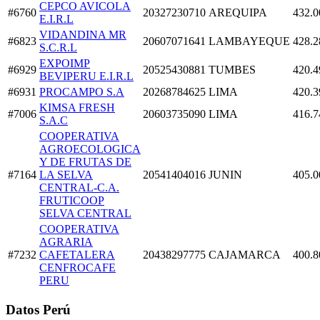
CEPCO AVICOLA
#6760
20327230710
AREQUIPA
432.0
E.I.R.L
VIDANDINA MR
#6823
20607071641
LAMBAYEQUE
428.2
S.C.R.L
EXPOIMP
#6929
20525430881
TUMBES
420.4
BEVIPERU E.I.R.L
#6931
PROCAMPO S.A
20268784625
LIMA
420.3
KIMSA FRESH
#7006
20603735090
LIMA
416.7
S.A.C
COOPERATIVA
AGROECOLOGICA
Y DE FRUTAS DE
#7164
LA SELVA
20541404016
JUNIN
405.0
CENTRAL-C.A.
FRUTICOOP
SELVA CENTRAL
COOPERATIVA
AGRARIA
#7232
CAFETALERA
20438297775
CAJAMARCA
400.8
CENFROCAFE
PERU
Datos Perú