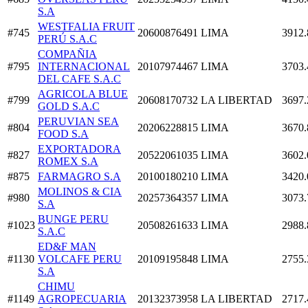
S.A
WESTFALIA FRUIT
#745
20600876491
LIMA
3912.
PERÚ S.A.C
COMPAÑIA
#795
INTERNACIONAL
20107974467
LIMA
3703.
DEL CAFE S.A.C
AGRICOLA BLUE
#799
20608170732
LA LIBERTAD
3697.
GOLD S.A.C
PERUVIAN SEA
#804
20206228815
LIMA
3670.
FOOD S.A
EXPORTADORA
#827
20522061035
LIMA
3602.
ROMEX S.A
#875
FARMAGRO S.A
20100180210
LIMA
3420.
MOLINOS & CIA
#980
20257364357
LIMA
3073.
S.A
BUNGE PERU
#1023
20508261633
LIMA
2988.
S.A.C
ED&F MAN
#1130
VOLCAFE PERU
20109195848
LIMA
2755.
S.A
CHIMU
#1149
AGROPECUARIA
20132373958
LA LIBERTAD
2717.