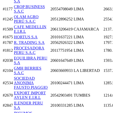
S.A
CROP BUSINESS
#1177
20554708049
LIMA
2663.
S.A.C
OLAM AGRO
#1245
20512896252
LIMA
2554.
PERÚ S.A.C
CAFE MEDELLIN
#1509
20613206419
CAJAMARCA
2137.
E.I.R.L
#1675
HORTUS S.A
20101637221
LIMA
1927.
#1787
R. TRADING S.A
20562926322
LIMA
1797.
PROCESADORA
#1812
20117751954
LIMA
1780.
PERU S.A.C
EQUILIBRA PERU
#2038
20601647649
LIMA
1593.
S.A
GMH BERRIES
#2104
20603669933
LA LIBERTAD
1537.
S.A.C
SOCIEDAD
#2534
ANONIMA
20100244471
LIMA
1285.
FAUSTO PIAGGIO
EXPORT IMPORT
#2670
20542903491
TUMBES
1214.
AYLEN E.I.R.L
ILENDER PERU
#2847
20100331285
LIMA
1135.
S.A