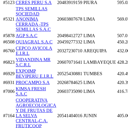
#5123
CERES PERU S.A
20483919159
PIURA
595.0
TPS SEMILLAS
SOCIEDAD
#5321
ANONIMA
20603807678
LIMA
569.0
CERRADA -TPS
SEMILLAS S.A.C
#5878
AGP S.A.C
20498412727
LIMA
507.0
#6508
QUIAGRAL S.A.C
20459277332
LIMA
450.2
CEPCO AVICOLA
#6760
20327230710
AREQUIPA
432.0
E.I.R.L
VIDANDINA MR
#6823
20607071641
LAMBAYEQUE
428.2
S.C.R.L
EXPOIMP
#6929
20525430881
TUMBES
420.4
BEVIPERU E.I.R.L
#6931
PROCAMPO S.A
20268784625
LIMA
420.3
KIMSA FRESH
#7006
20603735090
LIMA
416.7
S.A.C
COOPERATIVA
AGROECOLOGICA
Y DE FRUTAS DE
#7164
LA SELVA
20541404016
JUNIN
405.0
CENTRAL-C.A.
FRUTICOOP