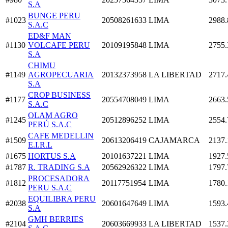
S.A
BUNGE PERU
#1023
20508261633
LIMA
2988.
S.A.C
ED&F MAN
#1130
VOLCAFE PERU
20109195848
LIMA
2755.
S.A
CHIMU
#1149
AGROPECUARIA
20132373958
LA LIBERTAD
2717.
S.A
CROP BUSINESS
#1177
20554708049
LIMA
2663.
S.A.C
OLAM AGRO
#1245
20512896252
LIMA
2554.
PERÚ S.A.C
CAFE MEDELLIN
#1509
20613206419
CAJAMARCA
2137.
E.I.R.L
#1675
HORTUS S.A
20101637221
LIMA
1927.
#1787
R. TRADING S.A
20562926322
LIMA
1797.
PROCESADORA
#1812
20117751954
LIMA
1780.
PERU S.A.C
EQUILIBRA PERU
#2038
20601647649
LIMA
1593.
S.A
GMH BERRIES
#2104
20603669933
LA LIBERTAD
1537.