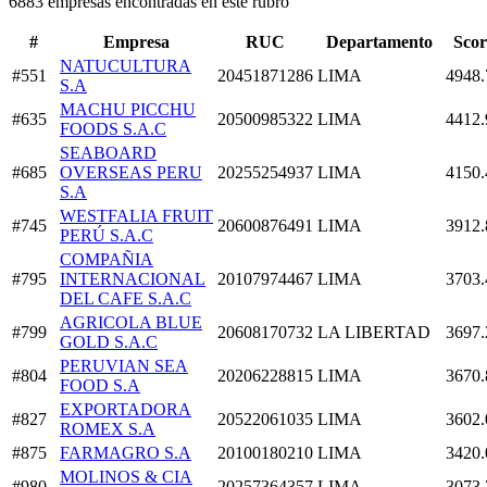
6883 empresas encontradas en este rubro
#
Empresa
RUC
Departamento
Scor
NATUCULTURA
#551
20451871286
LIMA
4948.
S.A
MACHU PICCHU
#635
20500985322
LIMA
4412.
FOODS S.A.C
SEABOARD
#685
OVERSEAS PERU
20255254937
LIMA
4150.
S.A
WESTFALIA FRUIT
#745
20600876491
LIMA
3912.
PERÚ S.A.C
COMPAÑIA
#795
INTERNACIONAL
20107974467
LIMA
3703.
DEL CAFE S.A.C
AGRICOLA BLUE
#799
20608170732
LA LIBERTAD
3697.
GOLD S.A.C
PERUVIAN SEA
#804
20206228815
LIMA
3670.
FOOD S.A
EXPORTADORA
#827
20522061035
LIMA
3602.
ROMEX S.A
#875
FARMAGRO S.A
20100180210
LIMA
3420.
MOLINOS & CIA
#980
20257364357
LIMA
3073.