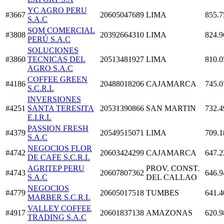
YC AGRO PERU
#3667
20605047689
LIMA
855.7
S.A.C
SQM COMERCIAL
#3808
20392664310
LIMA
824.9
PERÚ S.A.C
SOLUCIONES
#3860
TECNICAS DEL
20513481927
LIMA
810.0
AGRO S.A.C
COFFEE GREEN
#4186
20488018206
CAJAMARCA
745.0
S.C.R.L
INVERSIONES
#4251
SANTA TERESITA
20531390866
SAN MARTIN
732.4
E.I.R.L
PASSION FRESH
#4379
20549515071
LIMA
709.1
S.A.C
NEGOCIOS FLOR
#4742
20603424299
CAJAMARCA
647.2
DE CAFE S.C.R.L
AGRITEP PERU
PROV. CONST.
#4743
20607807362
646.9
S.A.C
DEL CALLAO
NEGOCIOS
#4779
20605017518
TUMBES
641.4
MARBER S.C.R.L
VALLEY COFFEE
#4917
20601837138
AMAZONAS
620.9
TRADING S.A.C