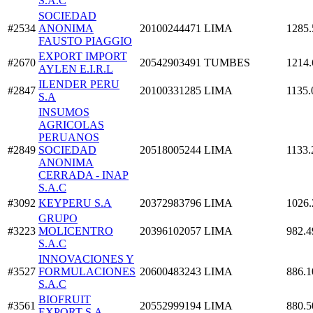
S.A.C
SOCIEDAD
#2534
ANONIMA
20100244471
LIMA
1285.
FAUSTO PIAGGIO
EXPORT IMPORT
#2670
20542903491
TUMBES
1214.
AYLEN E.I.R.L
ILENDER PERU
#2847
20100331285
LIMA
1135.
S.A
INSUMOS
AGRICOLAS
PERUANOS
#2849
SOCIEDAD
20518005244
LIMA
1133.
ANONIMA
CERRADA - INAP
S.A.C
#3092
KEYPERU S.A
20372983796
LIMA
1026.
GRUPO
#3223
MOLICENTRO
20396102057
LIMA
982.4
S.A.C
INNOVACIONES Y
#3527
FORMULACIONES
20600483243
LIMA
886.1
S.A.C
BIOFRUIT
#3561
20552999194
LIMA
880.5
EXPORT S.A