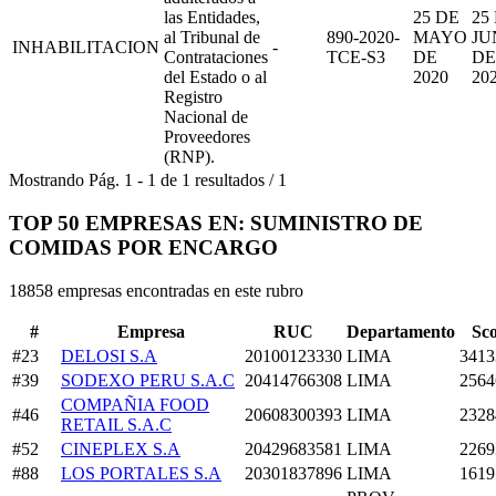
las Entidades,
25 DE
25
al Tribunal de
890-2020-
MAYO
JU
INHABILITACION
-
Contrataciones
TCE-S3
DE
DE
del Estado o al
2020
20
Registro
Nacional de
Proveedores
(RNP).
Mostrando
Pág.
1
-
1
de
1
resultados
/
1
TOP 50 EMPRESAS EN: SUMINISTRO DE
COMIDAS POR ENCARGO
18858 empresas encontradas en este rubro
#
Empresa
RUC
Departamento
Sc
#23
DELOSI S.A
20100123330
LIMA
3413
#39
SODEXO PERU S.A.C
20414766308
LIMA
2564
COMPAÑIA FOOD
#46
20608300393
LIMA
2328
RETAIL S.A.C
#52
CINEPLEX S.A
20429683581
LIMA
2269
#88
LOS PORTALES S.A
20301837896
LIMA
1619