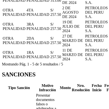
PENALIDAD
PENALIDAD
515.00
DE 2024
S.A.
2 DE
PETROLEOS
OTRA
4TA
S/
AGOSTO
DEL PERU
PENALIDAD
PENALIDAD
257.50
DE 2024
S.A.
19 DE
PETROLEOS
OTRA
3RA
S/
JULIO DE
DEL PERU
PENALIDAD
PENALIDAD
257.50
2024
S.A.
27 DE
PETROLEOS
OTRA
2DA
S/
MARZO DE
DEL PERU
PENALIDAD
PENALIDAD
257.50
2024
S.A.
11 DE
PETROLEOS
OTRA
1RA
S/
MARZO DE
DEL PERU
PENALIDAD
PENALIDAD
257.50
2024
S.A.
Mostrando
Pág.
1
-
5
de
5
resultados
/
5
SANCIONES
Motivo
Nro.
Fecha
Fe
Tipo Sanción
Monto
Infracción
Resolución
Inicio
F
Presentar
documentos
falsos o
adulterados a