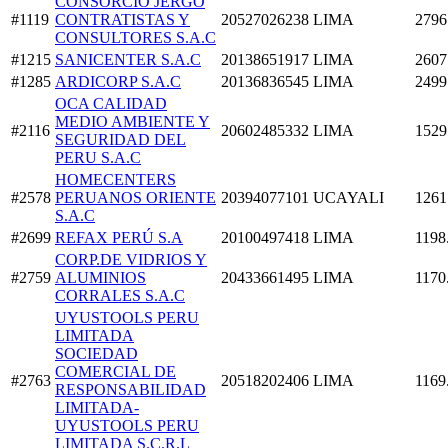
CONSORCIO JERGO
#1119
CONTRATISTAS Y
20527026238
LIMA
2796
CONSULTORES S.A.C
#1215
SANICENTER S.A.C
20138651917
LIMA
2607
#1285
ARDICORP S.A.C
20136836545
LIMA
2499
OCA CALIDAD
MEDIO AMBIENTE Y
#2116
20602485332
LIMA
1529
SEGURIDAD DEL
PERU S.A.C
HOMECENTERS
#2578
PERUANOS ORIENTE
20394077101
UCAYALI
1261
S.A.C
#2699
REFAX PERÚ S.A
20100497418
LIMA
1198
CORP.DE VIDRIOS Y
#2759
ALUMINIOS
20433661495
LIMA
1170
CORRALES S.A.C
UYUSTOOLS PERU
LIMITADA
SOCIEDAD
COMERCIAL DE
#2763
20518202406
LIMA
1169
RESPONSABILIDAD
LIMITADA-
UYUSTOOLS PERU
LIMITADA S.C.R.L