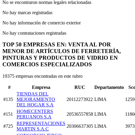
No se encontraron normas legales relacionadas
No hay marcas registradas
No hay información de comercio exterior
No hay contrataciones registradas
TOP 50 EMPRESAS EN: VENTA AL POR
MENOR DE ARTÍCULOS DE FERRETERÍA,
PINTURAS Y PRODUCTOS DE VIDRIO EN
COMERCIOS ESPECIALIZADOS
19375 empresas encontradas en este rubro
#
Empresa
RUC
Departamento
Sc
TIENDAS DEL
#135
MEJORAMIENTO
20112273922
LIMA
1259
DEL HOGAR S.A
HOMECENTERS
#151
20536557858
LIMA
1186
PERUANOS S.A
REPRESENTACIONES
#725
20306637305
LIMA
3973
MARTIN S.A.C