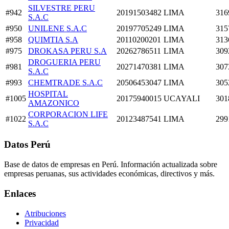
SILVESTRE PERU
#942
20191503482
LIMA
316
S.A.C
#950
UNILENE S.A.C
20197705249
LIMA
315
#958
QUIMTIA S.A
20110200201
LIMA
313
#975
DROKASA PERU S.A
20262786511
LIMA
309
DROGUERIA PERU
#981
20271470381
LIMA
307
S.A.C
#993
CHEMTRADE S.A.C
20506453047
LIMA
305
HOSPITAL
#1005
20175940015
UCAYALI
301
AMAZONICO
CORPORACION LIFE
#1022
20123487541
LIMA
299
S.A.C
Datos Perú
Base de datos de empresas en Perú. Información actualizada sobre
empresas peruanas, sus actividades económicas, directivos y más.
Enlaces
Atribuciones
Privacidad