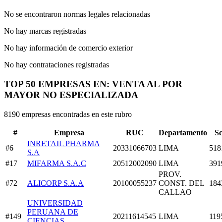
No se encontraron normas legales relacionadas
No hay marcas registradas
No hay información de comercio exterior
No hay contrataciones registradas
TOP 50 EMPRESAS EN: VENTA AL POR
MAYOR NO ESPECIALIZADA
8190 empresas encontradas en este rubro
#
Empresa
RUC
Departamento
S
INRETAIL PHARMA
#6
20331066703
LIMA
518
S.A
#17
MIFARMA S.A.C
20512002090
LIMA
391
PROV.
#72
ALICORP S.A.A
20100055237
CONST. DEL
184
CALLAO
UNIVERSIDAD
PERUANA DE
#149
20211614545
LIMA
119
CIENCIAS