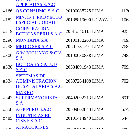
APLICADAS S.A.C
#166
QS CONSUMO S.A.C
20100085225
LIMA
112
MIN. INT. PROYECTO
#182
20188819690
UCAYALI
106
ESPECIAL CORAH
CORPORACION
#219
20515346113
LIMA
925
BOTICAS PERU S.A.C
#296
MONTANA S.A
20100182263
LIMA
769
#298
MEDIC SER S.A.C
20501781291
LIMA
768
G.W. YICHANG & CIA
#306
20100030838
LIMA
748
S.A
BOTICAS Y SALUD
#330
20384891943
LIMA
709
S.A.C
SISTEMAS DE
#334
ADMINISTRACION
20507264108
LIMA
702
HOSPITALARIA S.A.C
MAKRO
#343
SUPERMAYORISTA
20492092313
LIMA
691
S.A
#358
AGP PERU S.A.C
20509862843
LIMA
674
INDUSTRIAS EL
#485
20101414940
LIMA
544
CISNE S.A.C
ATRACCIONES