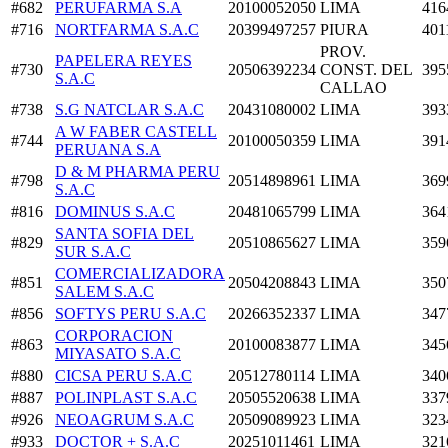
#682
PERUFARMA S.A
20100052050
LIMA
416
#716
NORTFARMA S.A.C
20399497257
PIURA
401
PROV.
PAPELERA REYES
#730
20506392234
CONST. DEL
395
S.A.C
CALLAO
#738
S.G NATCLAR S.A.C
20431080002
LIMA
393
A W FABER CASTELL
#744
20100050359
LIMA
391
PERUANA S.A
D & M PHARMA PERU
#798
20514898961
LIMA
369
S.A.C
#816
DOMINUS S.A.C
20481065799
LIMA
364
SANTA SOFIA DEL
#829
20510865627
LIMA
359
SUR S.A.C
COMERCIALIZADORA
#851
20504208843
LIMA
350
SALEM S.A.C
#856
SOFTYS PERU S.A.C
20266352337
LIMA
347
CORPORACION
#863
20100083877
LIMA
345
MIYASATO S.A.C
#880
CICSA PERU S.A.C
20512780114
LIMA
340
#887
POLINPLAST S.A.C
20505520638
LIMA
337
#926
NEOAGRUM S.A.C
20509089923
LIMA
323
#933
DOCTOR + S.A.C
20251011461
LIMA
321