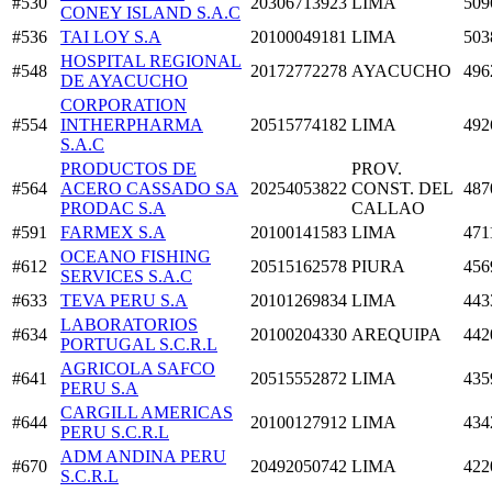
#530
20306713923
LIMA
509
CONEY ISLAND S.A.C
#536
TAI LOY S.A
20100049181
LIMA
503
HOSPITAL REGIONAL
#548
20172772278
AYACUCHO
496
DE AYACUCHO
CORPORATION
#554
INTHERPHARMA
20515774182
LIMA
492
S.A.C
PRODUCTOS DE
PROV.
#564
ACERO CASSADO SA
20254053822
CONST. DEL
487
PRODAC S.A
CALLAO
#591
FARMEX S.A
20100141583
LIMA
471
OCEANO FISHING
#612
20515162578
PIURA
456
SERVICES S.A.C
#633
TEVA PERU S.A
20101269834
LIMA
443
LABORATORIOS
#634
20100204330
AREQUIPA
442
PORTUGAL S.C.R.L
AGRICOLA SAFCO
#641
20515552872
LIMA
435
PERU S.A
CARGILL AMERICAS
#644
20100127912
LIMA
434
PERU S.C.R.L
ADM ANDINA PERU
#670
20492050742
LIMA
422
S.C.R.L