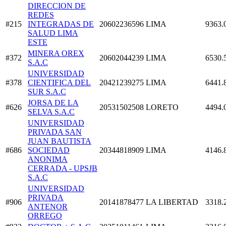
DIRECCION DE
REDES
#215
INTEGRADAS DE
20602236596
LIMA
9363.
SALUD LIMA
ESTE
MINERA OREX
#372
20602044239
LIMA
6530.
S.A.C
UNIVERSIDAD
#378
CIENTIFICA DEL
20421239275
LIMA
6441.
SUR S.A.C
JORSA DE LA
#626
20531502508
LORETO
4494.
SELVA S.A.C
UNIVERSIDAD
PRIVADA SAN
JUAN BAUTISTA
#686
SOCIEDAD
20344818909
LIMA
4146.
ANONIMA
CERRADA - UPSJB
S.A.C
UNIVERSIDAD
PRIVADA
#906
20141878477
LA LIBERTAD
3318.
ANTENOR
ORREGO