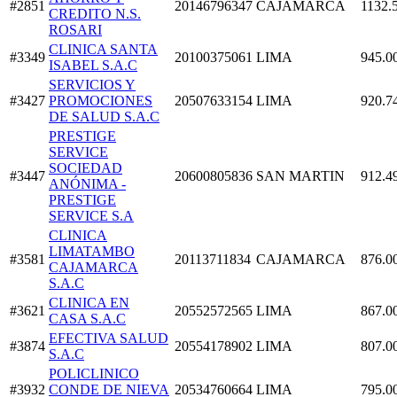
#2851
20146796347
CAJAMARCA
1132.
CREDITO N.S.
ROSARI
CLINICA SANTA
#3349
20100375061
LIMA
945.0
ISABEL S.A.C
SERVICIOS Y
#3427
PROMOCIONES
20507633154
LIMA
920.7
DE SALUD S.A.C
PRESTIGE
SERVICE
SOCIEDAD
#3447
20600805836
SAN MARTIN
912.4
ANÓNIMA -
PRESTIGE
SERVICE S.A
CLINICA
LIMATAMBO
#3581
20113711834
CAJAMARCA
876.0
CAJAMARCA
S.A.C
CLINICA EN
#3621
20552572565
LIMA
867.0
CASA S.A.C
EFECTIVA SALUD
#3874
20554178902
LIMA
807.0
S.A.C
POLICLINICO
#3932
CONDE DE NIEVA
20534760664
LIMA
795.0