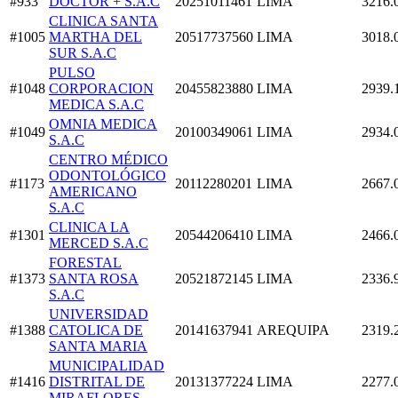
#933
DOCTOR + S.A.C
20251011461
LIMA
3216.
CLINICA SANTA
#1005
MARTHA DEL
20517737560
LIMA
3018.
SUR S.A.C
PULSO
#1048
CORPORACION
20455823880
LIMA
2939.
MEDICA S.A.C
OMNIA MEDICA
#1049
20100349061
LIMA
2934.
S.A.C
CENTRO MÉDICO
ODONTOLÓGICO
#1173
20112280201
LIMA
2667.
AMERICANO
S.A.C
CLINICA LA
#1301
20544206410
LIMA
2466.
MERCED S.A.C
FORESTAL
#1373
SANTA ROSA
20521872145
LIMA
2336.
S.A.C
UNIVERSIDAD
#1388
CATOLICA DE
20141637941
AREQUIPA
2319.
SANTA MARIA
MUNICIPALIDAD
#1416
DISTRITAL DE
20131377224
LIMA
2277.
MIRAFLORES