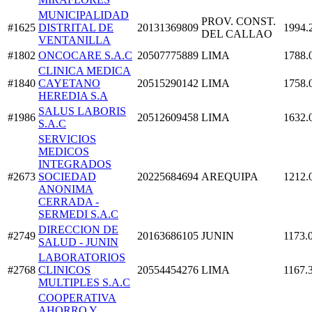
MUNICIPALIDAD
PROV. CONST.
#1625
DISTRITAL DE
20131369809
1994.
DEL CALLAO
VENTANILLA
#1802
ONCOCARE S.A.C
20507775889
LIMA
1788.
CLINICA MEDICA
#1840
CAYETANO
20515290142
LIMA
1758.
HEREDIA S.A
SALUS LABORIS
#1986
20512609458
LIMA
1632.
S.A.C
SERVICIOS
MEDICOS
INTEGRADOS
#2673
SOCIEDAD
20225684694
AREQUIPA
1212.
ANONIMA
CERRADA -
SERMEDI S.A.C
DIRECCION DE
#2749
20163686105
JUNIN
1173.
SALUD - JUNIN
LABORATORIOS
#2768
CLINICOS
20554454276
LIMA
1167.
MULTIPLES S.A.C
COOPERATIVA
AHORRO Y