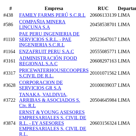
#
Empresa
RUC
Departa
#438
FAMILY FARMS PERÚ S.C.R.L
20606133139
LIMA
COMPAÑIA MINERA
#586
20458538701
LIMA
LINCUNA S.A
PAE PERU INGENIERIA DE
#1110
SERVICIOS S.R.L. - PAE
20523647017
LIMA
INGENIERIA S.C.R.L
#1164
ENZAFRUIT PERU S.A.C
20555085771
LIMA
ADMINISTRACIÓN FOOD
#3161
20608297163
LIMA
REGIONAL S.A.C
PRICEWATERHOUSECOOPERS
#3317
20101071562
LIMA
S.CIVIL DE R.L.
CORPORACION DE
#3628
20100039037
LIMA
SERVICIOS GR S.A
TANAKA, VALDIVIA,
#3722
ARRIBAS & ASOCIADOS S.
20504645984
LIMA
Civ. R.L
ERNST & YOUNG ASESORES
EMPRESARIALES S. CIVIL DE
#3874
R.L. - EY ASESORES
20603156324
LIMA
EMPRESARIALES S. CIVIL DE
R.L.