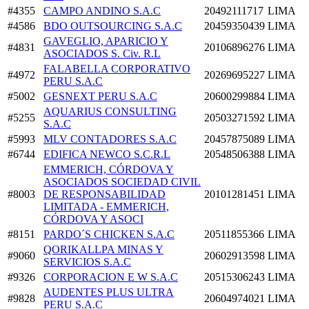
#4355
CAMPO ANDINO S.A.C
20492111717
LIMA
#4586
BDO OUTSOURCING S.A.C
20459350439
LIMA
GAVEGLIO, APARICIO Y
#4831
20106896276
LIMA
ASOCIADOS S. Civ. R.L
FALABELLA CORPORATIVO
#4972
20269695227
LIMA
PERU S.A.C
#5002
GESNEXT PERU S.A.C
20600299884
LIMA
AQUARIUS CONSULTING
#5255
20503271592
LIMA
S.A.C
#5993
MLV CONTADORES S.A.C
20457875089
LIMA
#6744
EDIFICA NEWCO S.C.R.L
20548506388
LIMA
EMMERICH, CÓRDOVA Y
ASOCIADOS SOCIEDAD CIVIL
#8003
DE RESPONSABILIDAD
20101281451
LIMA
LIMITADA - EMMERICH,
CÓRDOVA Y ASOCI
#8151
PARDO´S CHICKEN S.A.C
20511855366
LIMA
QORIKALLPA MINAS Y
#9060
20602913598
LIMA
SERVICIOS S.A.C
#9326
CORPORACION E W S.A.C
20515306243
LIMA
AUDENTES PLUS ULTRA
#9828
20604974021
LIMA
PERU S.A.C