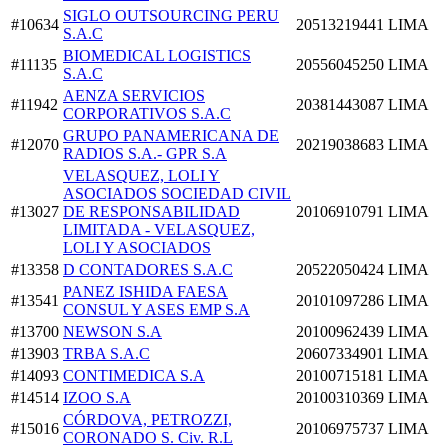
SIGLO OUTSOURCING PERU
#10634
20513219441
LIMA
S.A.C
BIOMEDICAL LOGISTICS
#11135
20556045250
LIMA
S.A.C
AENZA SERVICIOS
#11942
20381443087
LIMA
CORPORATIVOS S.A.C
GRUPO PANAMERICANA DE
#12070
20219038683
LIMA
RADIOS S.A.- GPR S.A
VELASQUEZ, LOLI Y
ASOCIADOS SOCIEDAD CIVIL
#13027
DE RESPONSABILIDAD
20106910791
LIMA
LIMITADA - VELASQUEZ,
LOLI Y ASOCIADOS
#13358
D CONTADORES S.A.C
20522050424
LIMA
PANEZ ISHIDA FAESA
#13541
20101097286
LIMA
CONSUL Y ASES EMP S.A
#13700
NEWSON S.A
20100962439
LIMA
#13903
TRBA S.A.C
20607334901
LIMA
#14093
CONTIMEDICA S.A
20100715181
LIMA
#14514
IZOO S.A
20100310369
LIMA
CÓRDOVA, PETROZZI,
#15016
20106975737
LIMA
CORONADO S. Civ. R.L