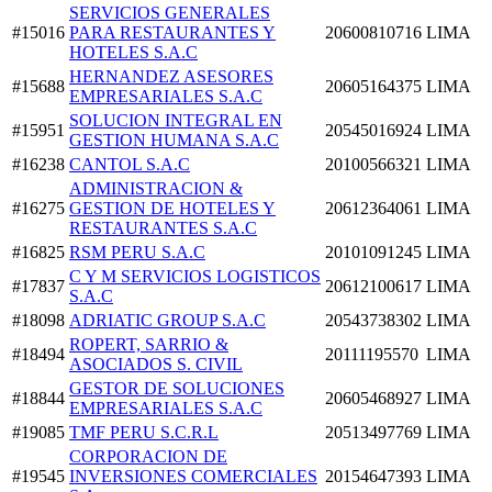
SERVICIOS GENERALES
#15016
PARA RESTAURANTES Y
20600810716
LIMA
HOTELES S.A.C
HERNANDEZ ASESORES
#15688
20605164375
LIMA
EMPRESARIALES S.A.C
SOLUCION INTEGRAL EN
#15951
20545016924
LIMA
GESTION HUMANA S.A.C
#16238
CANTOL S.A.C
20100566321
LIMA
ADMINISTRACION &
#16275
GESTION DE HOTELES Y
20612364061
LIMA
RESTAURANTES S.A.C
#16825
RSM PERU S.A.C
20101091245
LIMA
C Y M SERVICIOS LOGISTICOS
#17837
20612100617
LIMA
S.A.C
#18098
ADRIATIC GROUP S.A.C
20543738302
LIMA
ROPERT, SARRIO &
#18494
20111195570
LIMA
ASOCIADOS S. CIVIL
GESTOR DE SOLUCIONES
#18844
20605468927
LIMA
EMPRESARIALES S.A.C
#19085
TMF PERU S.C.R.L
20513497769
LIMA
CORPORACION DE
#19545
INVERSIONES COMERCIALES
20154647393
LIMA