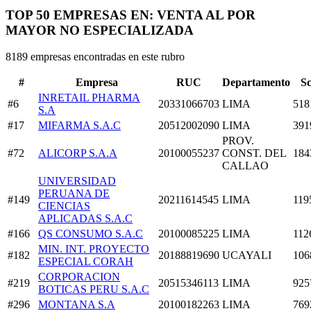
TOP 50 EMPRESAS EN: VENTA AL POR
MAYOR NO ESPECIALIZADA
8189 empresas encontradas en este rubro
#
Empresa
RUC
Departamento
S
INRETAIL PHARMA
#6
20331066703
LIMA
518
S.A
#17
MIFARMA S.A.C
20512002090
LIMA
391
PROV.
#72
ALICORP S.A.A
20100055237
CONST. DEL
184
CALLAO
UNIVERSIDAD
PERUANA DE
#149
20211614545
LIMA
119
CIENCIAS
APLICADAS S.A.C
#166
QS CONSUMO S.A.C
20100085225
LIMA
112
MIN. INT. PROYECTO
#182
20188819690
UCAYALI
106
ESPECIAL CORAH
CORPORACION
#219
20515346113
LIMA
925
BOTICAS PERU S.A.C
#296
MONTANA S.A
20100182263
LIMA
769