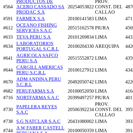
PRODUCTOS DE
PROV.
#564
ACERO CASSADO SA
20254053822
CONST. DEL
487
PRODAC S.A
CALLAO
#591
FARMEX S.A
20100141583
LIMA
471
OCEANO FISHING
#612
20515162578
PIURA
456
SERVICES S.A.C
#633
TEVA PERU S.A
20101269834
LIMA
443
LABORATORIOS
#634
20100204330
AREQUIPA
442
PORTUGAL S.C.R.L
AGRICOLA SAFCO
#641
20515552872
LIMA
435
PERU S.A
CARGILL AMERICAS
#644
20100127912
LIMA
434
PERU S.C.R.L
ADM ANDINA PERU
#670
20492050742
LIMA
422
S.C.R.L
#682
PERUFARMA S.A
20100052050
LIMA
416
#716
NORTFARMA S.A.C
20399497257
PIURA
401
PROV.
PAPELERA REYES
#730
20506392234
CONST. DEL
395
S.A.C
CALLAO
#738
S.G NATCLAR S.A.C
20431080002
LIMA
393
A W FABER CASTELL
#744
20100050359
LIMA
391