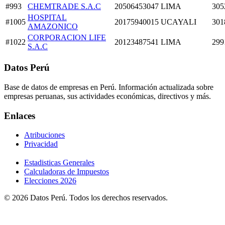
#993
CHEMTRADE S.A.C
20506453047
LIMA
305
HOSPITAL
#1005
20175940015
UCAYALI
301
AMAZONICO
CORPORACION LIFE
#1022
20123487541
LIMA
299
S.A.C
Datos Perú
Base de datos de empresas en Perú. Información actualizada sobre
empresas peruanas, sus actividades económicas, directivos y más.
Enlaces
Atribuciones
Privacidad
Estadisticas Generales
Calculadoras de Impuestos
Elecciones 2026
© 2026 Datos Perú. Todos los derechos reservados.