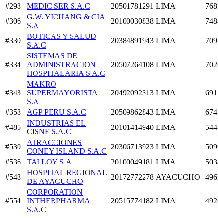
#298
MEDIC SER S.A.C
20501781291
LIMA
768
G.W. YICHANG & CIA
#306
20100030838
LIMA
748
S.A
BOTICAS Y SALUD
#330
20384891943
LIMA
709
S.A.C
SISTEMAS DE
#334
ADMINISTRACION
20507264108
LIMA
702
HOSPITALARIA S.A.C
MAKRO
#343
SUPERMAYORISTA
20492092313
LIMA
691
S.A
#358
AGP PERU S.A.C
20509862843
LIMA
674
INDUSTRIAS EL
#485
20101414940
LIMA
544
CISNE S.A.C
ATRACCIONES
#530
20306713923
LIMA
509
CONEY ISLAND S.A.C
#536
TAI LOY S.A
20100049181
LIMA
503
HOSPITAL REGIONAL
#548
20172772278
AYACUCHO
496
DE AYACUCHO
CORPORATION
#554
INTHERPHARMA
20515774182
LIMA
492
S.A.C