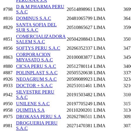
PERUANA S.A
D & M PHARMA PERU
#798
20514898961
LIMA
369
S.A.C
#816
DOMINUS S.A.C
20481065799
LIMA
364
SANTA SOFIA DEL
#829
20510865627
LIMA
359
SUR S.A.C
COMERCIALIZADORA
#851
20504208843
LIMA
350
SALEM S.A.C
#856
SOFTYS PERU S.A.C
20266352337
LIMA
347
CORPORACION
#863
20100083877
LIMA
345
MIYASATO S.A.C
#880
CICSA PERU S.A.C
20512780114
LIMA
340
#887
POLINPLAST S.A.C
20505520638
LIMA
337
#926
NEOAGRUM S.A.C
20509089923
LIMA
323
#933
DOCTOR + S.A.C
20251011461
LIMA
321
SILVESTRE PERU
#942
20191503482
LIMA
316
S.A.C
#950
UNILENE S.A.C
20197705249
LIMA
315
#958
QUIMTIA S.A
20110200201
LIMA
313
#975
DROKASA PERU S.A
20262786511
LIMA
309
DROGUERIA PERU
#981
20271470381
LIMA
307
S.A.C