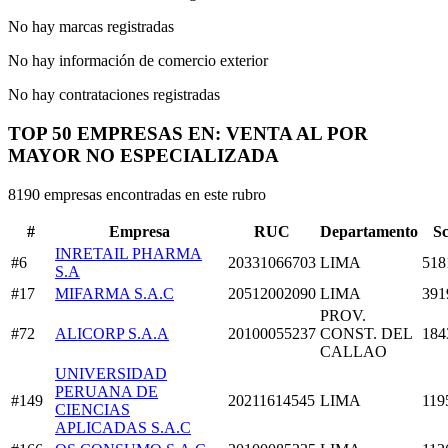
No hay marcas registradas
No hay información de comercio exterior
No hay contrataciones registradas
TOP 50 EMPRESAS EN: VENTA AL POR
MAYOR NO ESPECIALIZADA
8190 empresas encontradas en este rubro
#
Empresa
RUC
Departamento
S
INRETAIL PHARMA
#6
20331066703
LIMA
518
S.A
#17
MIFARMA S.A.C
20512002090
LIMA
391
PROV.
#72
ALICORP S.A.A
20100055237
CONST. DEL
184
CALLAO
UNIVERSIDAD
PERUANA DE
#149
20211614545
LIMA
119
CIENCIAS
APLICADAS S.A.C