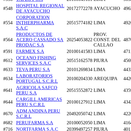
HOSPITAL REGIONAL
#548
20172772278
AYACUCHO
496
DE AYACUCHO
CORPORATION
#554
INTHERPHARMA
20515774182
LIMA
492
S.A.C
PRODUCTOS DE
PROV.
#564
ACERO CASSADO SA
20254053822
CONST. DEL
487
PRODAC S.A
CALLAO
#591
FARMEX S.A
20100141583
LIMA
471
OCEANO FISHING
#612
20515162578
PIURA
456
SERVICES S.A.C
#633
TEVA PERU S.A
20101269834
LIMA
443
LABORATORIOS
#634
20100204330
AREQUIPA
442
PORTUGAL S.C.R.L
AGRICOLA SAFCO
#641
20515552872
LIMA
435
PERU S.A
CARGILL AMERICAS
#644
20100127912
LIMA
434
PERU S.C.R.L
ADM ANDINA PERU
#670
20492050742
LIMA
422
S.C.R.L
#682
PERUFARMA S.A
20100052050
LIMA
416
#716
NORTFARMA S.A.C
20399497257
PIURA
401