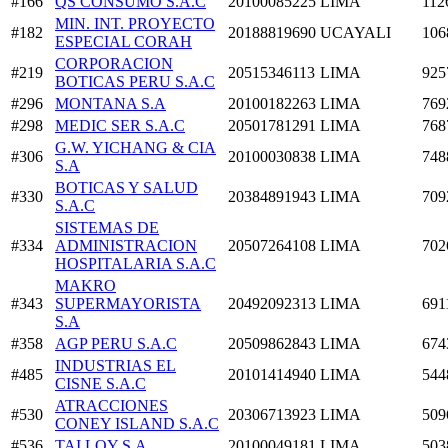
#166
QS CONSUMO S.A.C
20100085225
LIMA
112
MIN. INT. PROYECTO
#182
20188819690
UCAYALI
106
ESPECIAL CORAH
CORPORACION
#219
20515346113
LIMA
925
BOTICAS PERU S.A.C
#296
MONTANA S.A
20100182263
LIMA
769
#298
MEDIC SER S.A.C
20501781291
LIMA
768
G.W. YICHANG & CIA
#306
20100030838
LIMA
748
S.A
BOTICAS Y SALUD
#330
20384891943
LIMA
709
S.A.C
SISTEMAS DE
#334
ADMINISTRACION
20507264108
LIMA
702
HOSPITALARIA S.A.C
MAKRO
#343
SUPERMAYORISTA
20492092313
LIMA
691
S.A
#358
AGP PERU S.A.C
20509862843
LIMA
674
INDUSTRIAS EL
#485
20101414940
LIMA
544
CISNE S.A.C
ATRACCIONES
#530
20306713923
LIMA
509
CONEY ISLAND S.A.C
#536
TAI LOY S.A
20100049181
LIMA
503