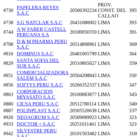
PROV.
PAPELERA REYES
#730
20506392234
CONST. DEL
395
S.A.C
CALLAO
#738
S.G NATCLAR S.A.C
20431080002
LIMA
393
A W FABER CASTELL
#744
20100050359
LIMA
391
PERUANA S.A
D & M PHARMA PERU
#798
20514898961
LIMA
369
S.A.C
#816
DOMINUS S.A.C
20481065799
LIMA
364
SANTA SOFIA DEL
#829
20510865627
LIMA
359
SUR S.A.C
COMERCIALIZADORA
#851
20504208843
LIMA
350
SALEM S.A.C
#856
SOFTYS PERU S.A.C
20266352337
LIMA
347
CORPORACION
#863
20100083877
LIMA
345
MIYASATO S.A.C
#880
CICSA PERU S.A.C
20512780114
LIMA
340
#887
POLINPLAST S.A.C
20505520638
LIMA
337
#926
NEOAGRUM S.A.C
20509089923
LIMA
323
#933
DOCTOR + S.A.C
20251011461
LIMA
321
SILVESTRE PERU
#942
20191503482
LIMA
316
S.A.C