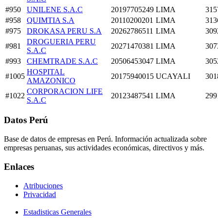
#950
UNILENE S.A.C
20197705249
LIMA
315
#958
QUIMTIA S.A
20110200201
LIMA
313
#975
DROKASA PERU S.A
20262786511
LIMA
309
DROGUERIA PERU
#981
20271470381
LIMA
307
S.A.C
#993
CHEMTRADE S.A.C
20506453047
LIMA
305
HOSPITAL
#1005
20175940015
UCAYALI
301
AMAZONICO
CORPORACION LIFE
#1022
20123487541
LIMA
299
S.A.C
Datos Perú
Base de datos de empresas en Perú. Información actualizada sobre
empresas peruanas, sus actividades económicas, directivos y más.
Enlaces
Atribuciones
Privacidad
Estadisticas Generales