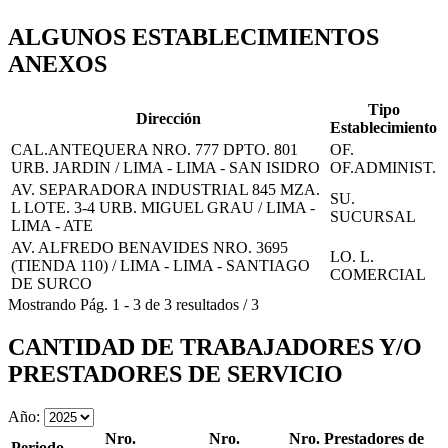
ALGUNOS ESTABLECIMIENTOS
ANEXOS
Tipo
Dirección
Establecimiento
CAL.ANTEQUERA NRO. 777 DPTO. 801
OF.
URB. JARDIN / LIMA - LIMA - SAN ISIDRO
OF.ADMINIST.
AV. SEPARADORA INDUSTRIAL 845 MZA.
SU.
L LOTE. 3-4 URB. MIGUEL GRAU / LIMA -
SUCURSAL
LIMA - ATE
AV. ALFREDO BENAVIDES NRO. 3695
LO. L.
(TIENDA 110) / LIMA - LIMA - SANTIAGO
COMERCIAL
DE SURCO
Mostrando
Pág.
1
-
3
de
3
resultados
/
3
CANTIDAD DE TRABAJADORES Y/O
PRESTADORES DE SERVICIO
Año:
Nro.
Nro.
Nro. Prestadores de
Periodo