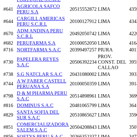
AGRICOLA SAFCO
#641
20515552872
LIMA
435
PERU S.A
CARGILL AMERICAS
#644
20100127912
LIMA
434
PERU S.C.R.L
ADM ANDINA PERU
#670
20492050742
LIMA
422
S.C.R.L
#682
PERUFARMA S.A
20100052050
LIMA
416
#716
NORTFARMA S.A.C
20399497257
PIURA
401
PROV.
PAPELERA REYES
#730
20506392234
CONST. DEL
395
S.A.C
CALLAO
#738
S.G NATCLAR S.A.C
20431080002
LIMA
393
A W FABER CASTELL
#744
20100050359
LIMA
391
PERUANA S.A
D & M PHARMA PERU
#798
20514898961
LIMA
369
S.A.C
#816
DOMINUS S.A.C
20481065799
LIMA
364
SANTA SOFIA DEL
#829
20510865627
LIMA
359
SUR S.A.C
COMERCIALIZADORA
#851
20504208843
LIMA
350
SALEM S.A.C
#856
SOFTYS PERU S.A.C
20266352337
LIMA
347