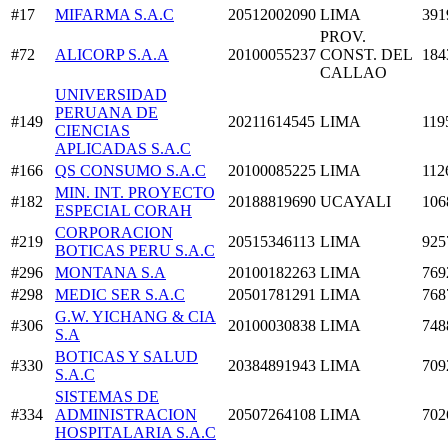
#17
MIFARMA S.A.C
20512002090
LIMA
391
PROV.
#72
ALICORP S.A.A
20100055237
CONST. DEL
184
CALLAO
UNIVERSIDAD
PERUANA DE
#149
20211614545
LIMA
119
CIENCIAS
APLICADAS S.A.C
#166
QS CONSUMO S.A.C
20100085225
LIMA
112
MIN. INT. PROYECTO
#182
20188819690
UCAYALI
106
ESPECIAL CORAH
CORPORACION
#219
20515346113
LIMA
925
BOTICAS PERU S.A.C
#296
MONTANA S.A
20100182263
LIMA
769
#298
MEDIC SER S.A.C
20501781291
LIMA
768
G.W. YICHANG & CIA
#306
20100030838
LIMA
748
S.A
BOTICAS Y SALUD
#330
20384891943
LIMA
709
S.A.C
SISTEMAS DE
#334
ADMINISTRACION
20507264108
LIMA
702
HOSPITALARIA S.A.C