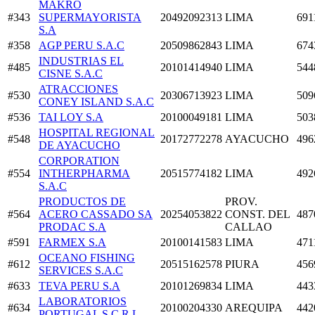
MAKRO
#343
SUPERMAYORISTA
20492092313
LIMA
691
S.A
#358
AGP PERU S.A.C
20509862843
LIMA
674
INDUSTRIAS EL
#485
20101414940
LIMA
544
CISNE S.A.C
ATRACCIONES
#530
20306713923
LIMA
509
CONEY ISLAND S.A.C
#536
TAI LOY S.A
20100049181
LIMA
503
HOSPITAL REGIONAL
#548
20172772278
AYACUCHO
496
DE AYACUCHO
CORPORATION
#554
INTHERPHARMA
20515774182
LIMA
492
S.A.C
PRODUCTOS DE
PROV.
#564
ACERO CASSADO SA
20254053822
CONST. DEL
487
PRODAC S.A
CALLAO
#591
FARMEX S.A
20100141583
LIMA
471
OCEANO FISHING
#612
20515162578
PIURA
456
SERVICES S.A.C
#633
TEVA PERU S.A
20101269834
LIMA
443
LABORATORIOS
#634
20100204330
AREQUIPA
442
PORTUGAL S.C.R.L