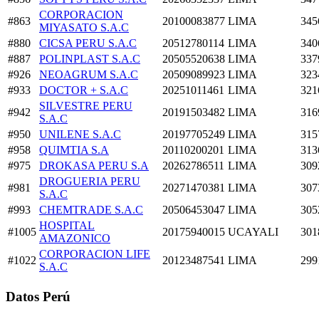
CORPORACION
#863
20100083877
LIMA
345
MIYASATO S.A.C
#880
CICSA PERU S.A.C
20512780114
LIMA
340
#887
POLINPLAST S.A.C
20505520638
LIMA
337
#926
NEOAGRUM S.A.C
20509089923
LIMA
323
#933
DOCTOR + S.A.C
20251011461
LIMA
321
SILVESTRE PERU
#942
20191503482
LIMA
316
S.A.C
#950
UNILENE S.A.C
20197705249
LIMA
315
#958
QUIMTIA S.A
20110200201
LIMA
313
#975
DROKASA PERU S.A
20262786511
LIMA
309
DROGUERIA PERU
#981
20271470381
LIMA
307
S.A.C
#993
CHEMTRADE S.A.C
20506453047
LIMA
305
HOSPITAL
#1005
20175940015
UCAYALI
301
AMAZONICO
CORPORACION LIFE
#1022
20123487541
LIMA
299
S.A.C
Datos Perú