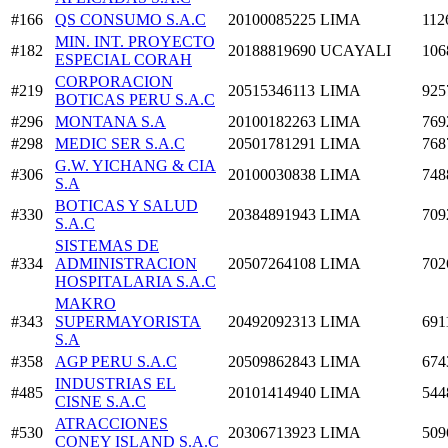
#166
QS CONSUMO S.A.C
20100085225
LIMA
112
MIN. INT. PROYECTO
#182
20188819690
UCAYALI
106
ESPECIAL CORAH
CORPORACION
#219
20515346113
LIMA
925
BOTICAS PERU S.A.C
#296
MONTANA S.A
20100182263
LIMA
769
#298
MEDIC SER S.A.C
20501781291
LIMA
768
G.W. YICHANG & CIA
#306
20100030838
LIMA
748
S.A
BOTICAS Y SALUD
#330
20384891943
LIMA
709
S.A.C
SISTEMAS DE
#334
ADMINISTRACION
20507264108
LIMA
702
HOSPITALARIA S.A.C
MAKRO
#343
SUPERMAYORISTA
20492092313
LIMA
691
S.A
#358
AGP PERU S.A.C
20509862843
LIMA
674
INDUSTRIAS EL
#485
20101414940
LIMA
544
CISNE S.A.C
ATRACCIONES
#530
20306713923
LIMA
509
CONEY ISLAND S.A.C