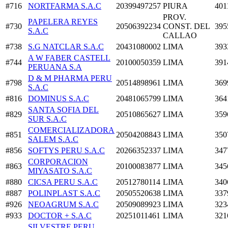
#716
NORTFARMA S.A.C
20399497257
PIURA
401
PROV.
PAPELERA REYES
#730
20506392234
CONST. DEL
395
S.A.C
CALLAO
#738
S.G NATCLAR S.A.C
20431080002
LIMA
393
A W FABER CASTELL
#744
20100050359
LIMA
391
PERUANA S.A
D & M PHARMA PERU
#798
20514898961
LIMA
369
S.A.C
#816
DOMINUS S.A.C
20481065799
LIMA
364
SANTA SOFIA DEL
#829
20510865627
LIMA
359
SUR S.A.C
COMERCIALIZADORA
#851
20504208843
LIMA
350
SALEM S.A.C
#856
SOFTYS PERU S.A.C
20266352337
LIMA
347
CORPORACION
#863
20100083877
LIMA
345
MIYASATO S.A.C
#880
CICSA PERU S.A.C
20512780114
LIMA
340
#887
POLINPLAST S.A.C
20505520638
LIMA
337
#926
NEOAGRUM S.A.C
20509089923
LIMA
323
#933
DOCTOR + S.A.C
20251011461
LIMA
321
SILVESTRE PERU