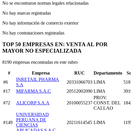
No se encontraron normas legales relacionadas
No hay marcas registradas
No hay información de comercio exterior
No hay contrataciones registradas
TOP 50 EMPRESAS EN: VENTA AL POR
MAYOR NO ESPECIALIZADA
8190 empresas encontradas en este rubro
#
Empresa
RUC
Departamento
S
INRETAIL PHARMA
#6
20331066703
LIMA
518
S.A
#17
MIFARMA S.A.C
20512002090
LIMA
391
PROV.
#72
ALICORP S.A.A
20100055237
CONST. DEL
184
CALLAO
UNIVERSIDAD
PERUANA DE
#149
20211614545
LIMA
119
CIENCIAS
APLICADAS S.A.C