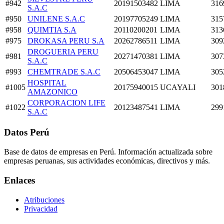
#942
20191503482
LIMA
316
S.A.C
#950
UNILENE S.A.C
20197705249
LIMA
315
#958
QUIMTIA S.A
20110200201
LIMA
313
#975
DROKASA PERU S.A
20262786511
LIMA
309
DROGUERIA PERU
#981
20271470381
LIMA
307
S.A.C
#993
CHEMTRADE S.A.C
20506453047
LIMA
305
HOSPITAL
#1005
20175940015
UCAYALI
301
AMAZONICO
CORPORACION LIFE
#1022
20123487541
LIMA
299
S.A.C
Datos Perú
Base de datos de empresas en Perú. Información actualizada sobre
empresas peruanas, sus actividades económicas, directivos y más.
Enlaces
Atribuciones
Privacidad