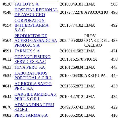
#536
TAI LOY S.A
20100049181
LIMA
503
HOSPITAL REGIONAL
#548
20172772278
AYACUCHO
496
DE AYACUCHO
CORPORATION
#554
INTHERPHARMA
20515774182
LIMA
492
S.A.C
PRODUCTOS DE
PROV.
#564
ACERO CASSADO SA
20254053822
CONST. DEL
487
PRODAC S.A
CALLAO
#591
FARMEX S.A
20100141583
LIMA
471
OCEANO FISHING
#612
20515162578
PIURA
456
SERVICES S.A.C
#633
TEVA PERU S.A
20101269834
LIMA
443
LABORATORIOS
#634
20100204330
AREQUIPA
442
PORTUGAL S.C.R.L
AGRICOLA SAFCO
#641
20515552872
LIMA
435
PERU S.A
CARGILL AMERICAS
#644
20100127912
LIMA
434
PERU S.C.R.L
ADM ANDINA PERU
#670
20492050742
LIMA
422
S.C.R.L
#682
PERUFARMA S.A
20100052050
LIMA
416