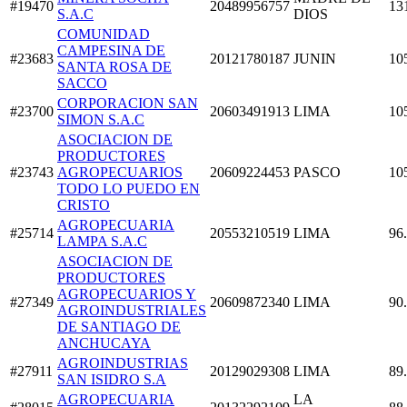
#19470
20489956757
13
S.A.C
DIOS
COMUNIDAD
CAMPESINA DE
#23683
20121780187
JUNIN
10
SANTA ROSA DE
SACCO
CORPORACION SAN
#23700
20603491913
LIMA
10
SIMON S.A.C
ASOCIACION DE
PRODUCTORES
#23743
AGROPECUARIOS
20609224453
PASCO
10
TODO LO PUEDO EN
CRISTO
AGROPECUARIA
#25714
20553210519
LIMA
96
LAMPA S.A.C
ASOCIACION DE
PRODUCTORES
AGROPECUARIOS Y
#27349
20609872340
LIMA
90
AGROINDUSTRIALES
DE SANTIAGO DE
ANCHUCAYA
AGROINDUSTRIAS
#27911
20129029308
LIMA
89
SAN ISIDRO S.A
AGROPECUARIA
LA