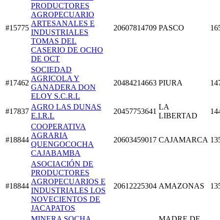
PRODUCTORES
AGROPECUARIO
ARTESANALES E
#15775
20607814709
PASCO
16
INDUSTRIALES
TOMAS DEL
CASERIO DE OCHO
DE OCT
SOCIEDAD
AGRICOLA Y
#17462
20484214663
PIURA
14
GANADERA DON
ELOY S.C.R.L
AGRO LAS DUNAS
LA
#17837
20457753641
14
E.I.R.L
LIBERTAD
COOPERATIVA
AGRARIA
#18844
20603459017
CAJAMARCA
13
QUENGOCOCHA
CAJABAMBA
ASOCIACIÓN DE
PRODUCTORES
AGROPECUARIOS E
#18844
20612225304
AMAZONAS
13
INDUSTRIALES LOS
NOVECIENTOS DE
JACAPATOS
MINERA SOCHA
MADRE DE