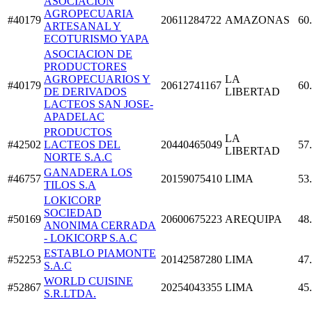
ASOCIACIÓN
AGROPECUARIA
#40179
20611284722
AMAZONAS
60
ARTESANAL Y
ECOTURISMO YAPA
ASOCIACION DE
PRODUCTORES
AGROPECUARIOS Y
LA
#40179
20612741167
60
DE DERIVADOS
LIBERTAD
LACTEOS SAN JOSE-
APADELAC
PRODUCTOS
LA
#42502
LACTEOS DEL
20440465049
57
LIBERTAD
NORTE S.A.C
GANADERA LOS
#46757
20159075410
LIMA
53
TILOS S.A
LOKICORP
SOCIEDAD
#50169
20600675223
AREQUIPA
48
ANONIMA CERRADA
- LOKICORP S.A.C
ESTABLO PIAMONTE
#52253
20142587280
LIMA
47
S.A.C
WORLD CUISINE
#52867
20254043355
LIMA
45
S.R.LTDA.