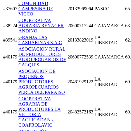
COMUNIDAD
#37607
CAMPESINA DE
20133969064
PASCO
65
VICCO
COOPERATIVA
#38224
AGRARIA RENACER
20600717244
CAJAMARCA
63
ANDINO
GRANJA LAS
LA
#39541
20133823019
62
CASUARINAS S.A.C
LIBERTAD
ASOCIACION RURAL
DE PRODUCTORES
#40179
20600772539
CAJAMARCA
60
AGROPECUARIOS DE
CALQUIS
ASOCIACION DE
PEQUEÑOS
LA
#40179
PRODUCTORES
20481929122
60
LIBERTAD
AGROPECUARIOS
PERLA DEL PARAISO
COOPERATIVA
AGRARIA DE
PRODUCTORES LA
LA
#40179
20482572163
60
VICTORIA
LIBERTAD
CACHICADAN -
COAPROLAVIC