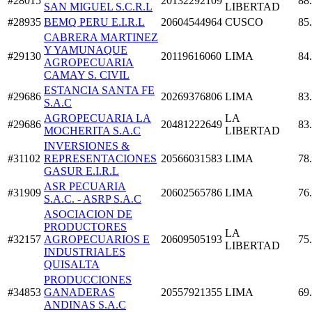
#28015
20132292109
88
SAN MIGUEL S.C.R.L
LIBERTAD
#28935
BEMQ PERU E.I.R.L
20604544964
CUSCO
85
CABRERA MARTINEZ
Y YAMUNAQUE
#29130
20119616060
LIMA
84
AGROPECUARIA
CAMAY S. CIVIL
ESTANCIA SANTA FE
#29686
20269376806
LIMA
83
S.A.C
AGROPECUARIA LA
LA
#29686
20481222649
83
MOCHERITA S.A.C
LIBERTAD
INVERSIONES &
#31102
REPRESENTACIONES
20566031583
LIMA
78
GASUR E.I.R.L
ASR PECUARIA
#31909
20602565786
LIMA
76
S.A.C. - ASRP S.A.C
ASOCIACION DE
PRODUCTORES
LA
#32157
AGROPECUARIOS E
20609505193
75
LIBERTAD
INDUSTRIALES
QUISALTA
PRODUCCIONES
#34853
GANADERAS
20557921355
LIMA
69
ANDINAS S.A.C