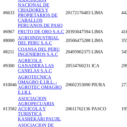
NACIONAL DE
CRIADORES Y
#6633
20172176403
LIMA
44
PROPIETARIOS DE
CABALLOS
PERUANOS DE PASO
#6967
FRUTO DE ORO S.A.C
20393047594
LIMA
41
AGROINDUSTRIAL
#8000
20506475288
LIMA
35
DEL PERU S.A.C
COANSA DEL PERU
#8211
20495902375
LIMA
34
INGENIEROS S.A.C
AGRICOLA
#9300
GANADERA LAS
20534760231
ICA
29
CANELAS S.A.C
AGROTECNICA
OMAGRO E.I.R.L. -
#10046
20602353690
PIURA
27
AGROTEC OMAGRO
E.I.R.L
ASOCIACION
AGROPECUARIA
#13582
ACUICOLA Y
20611762136
PASCO
19
TURISTICA
KASHEKARI PAUJIL
ASOCIACION DE