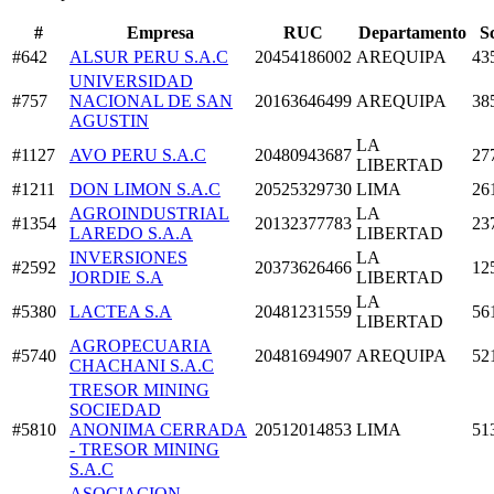
#
Empresa
RUC
Departamento
S
#642
ALSUR PERU S.A.C
20454186002
AREQUIPA
43
UNIVERSIDAD
#757
NACIONAL DE SAN
20163646499
AREQUIPA
38
AGUSTIN
LA
#1127
AVO PERU S.A.C
20480943687
27
LIBERTAD
#1211
DON LIMON S.A.C
20525329730
LIMA
26
AGROINDUSTRIAL
LA
#1354
20132377783
23
LAREDO S.A.A
LIBERTAD
INVERSIONES
LA
#2592
20373626466
12
JORDIE S.A
LIBERTAD
LA
#5380
LACTEA S.A
20481231559
56
LIBERTAD
AGROPECUARIA
#5740
20481694907
AREQUIPA
52
CHACHANI S.A.C
TRESOR MINING
SOCIEDAD
#5810
ANONIMA CERRADA
20512014853
LIMA
51
- TRESOR MINING
S.A.C
ASOCIACION