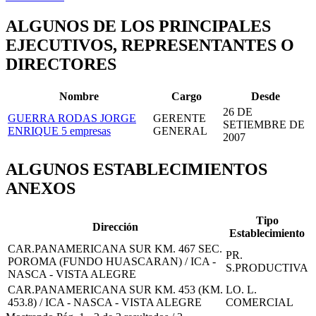
ALGUNOS DE LOS PRINCIPALES
EJECUTIVOS, REPRESENTANTES O
DIRECTORES
Nombre
Cargo
Desde
26 DE
GUERRA RODAS JORGE
GERENTE
SETIEMBRE DE
ENRIQUE
5 empresas
GENERAL
2007
ALGUNOS ESTABLECIMIENTOS
ANEXOS
Tipo
Dirección
Establecimiento
CAR.PANAMERICANA SUR KM. 467 SEC.
PR.
POROMA (FUNDO HUASCARAN) / ICA -
S.PRODUCTIVA
NASCA - VISTA ALEGRE
CAR.PANAMERICANA SUR KM. 453 (KM.
LO. L.
453.8) / ICA - NASCA - VISTA ALEGRE
COMERCIAL