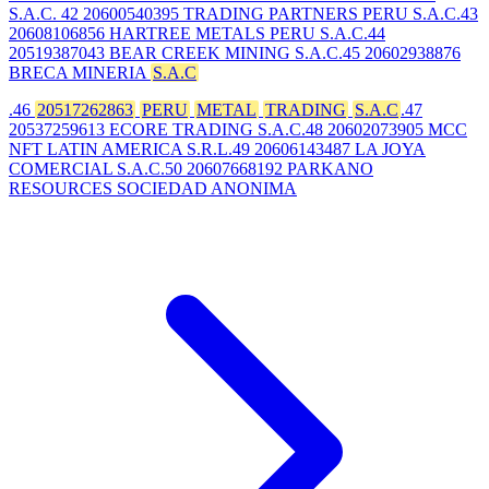
S.A.C. 42 20600540395 TRADING PARTNERS PERU S.A.C.43
20608106856 HARTREE METALS PERU S.A.C.44
20519387043 BEAR CREEK MINING S.A.C.45 20602938876
BRECA MINERIA
S.A.C
.46
20517262863
PERU
METAL
TRADING
S.A.C
.47
20537259613 ECORE TRADING S.A.C.48 20602073905 MCC
NFT LATIN AMERICA S.R.L.49 20606143487 LA JOYA
COMERCIAL S.A.C.50 20607668192 PARKANO
RESOURCES SOCIEDAD ANONIMA