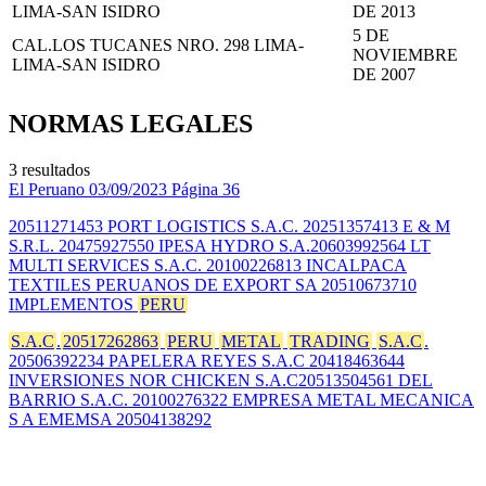
LIMA-SAN ISIDRO
DE 2013
5 DE
CAL.LOS TUCANES NRO. 298 LIMA-
NOVIEMBRE
LIMA-SAN ISIDRO
DE 2007
NORMAS LEGALES
3 resultados
El Peruano
03/09/2023
Página 36
20511271453 PORT LOGISTICS S.A.C. 20251357413 E & M
S.R.L. 20475927550 IPESA HYDRO S.A.20603992564 LT
MULTI SERVICES S.A.C. 20100226813 INCALPACA
TEXTILES PERUANOS DE EXPORT SA 20510673710
IMPLEMENTOS
PERU
S.A.C
.
20517262863
PERU
METAL
TRADING
S.A.C
.
20506392234 PAPELERA REYES S.A.C 20418463644
INVERSIONES NOR CHICKEN S.A.C20513504561 DEL
BARRIO S.A.C. 20100276322 EMPRESA METAL MECANICA
S A EMEMSA 20504138292