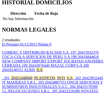
HISTORIAL DOMICILIOS
Dirección
Fecha de Baja
No hay Información
NORMAS LEGALES
2 resultados
El Peruano
01/12/2013
Página 9
COMERC.Y DISTRIBUID RACSER S.A. 197 20415932376
COCA-COLA SERVICIOS DE PERU S.A 198 20416844616
NEW COMPANY IMPORT EXPORT SOCIEDAD ANONIMA
CERRADA 199 20416976440 MAZAL CORP S.A 200
20418140551 ALBIS
S.A
. 201
20421448940
PLASTICOS
INTI
S.A
. 202 20423832445
JT MADERAS S.R.L. 203 20424887553 ONCH SERVICIOS Y
SUMINISTROS INDUSTRIALES S.A.C. 204 20433170599
J.L.NEGOCIACIONES S.R.L. 205 20433218389 NOVATEC