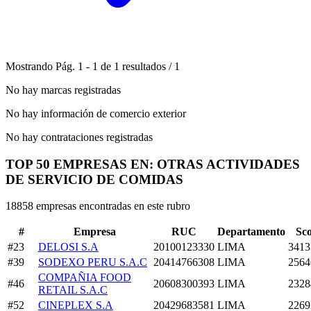
Mostrando
Pág.
1
-
1
de
1
resultados
/
1
No hay marcas registradas
No hay información de comercio exterior
No hay contrataciones registradas
TOP 50 EMPRESAS EN: OTRAS ACTIVIDADES
DE SERVICIO DE COMIDAS
18858 empresas encontradas en este rubro
#
Empresa
RUC
Departamento
Sc
#23
DELOSI S.A
20100123330
LIMA
3413
#39
SODEXO PERU S.A.C
20414766308
LIMA
2564
COMPAÑIA FOOD
#46
20608300393
LIMA
2328
RETAIL S.A.C
#52
CINEPLEX S.A
20429683581
LIMA
2269