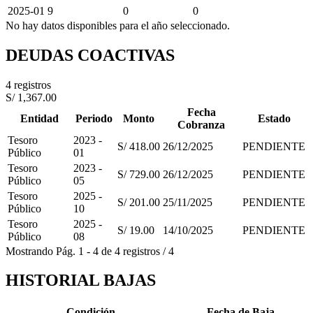
2025-01
9
0
0
No hay datos disponibles para el año seleccionado.
DEUDAS COACTIVAS
4 registros
S/ 1,367.00
Fecha
Entidad
Periodo
Monto
Estado
Cobranza
Tesoro
2023 -
S/ 418.00
26/12/2025
PENDIENTE
Público
01
Tesoro
2023 -
S/ 729.00
26/12/2025
PENDIENTE
Público
05
Tesoro
2025 -
S/ 201.00
25/11/2025
PENDIENTE
Público
10
Tesoro
2025 -
S/ 19.00
14/10/2025
PENDIENTE
Público
08
Mostrando
Pág.
1
-
4
de
4
registros
/
4
HISTORIAL BAJAS
Condición
Fecha de Baja