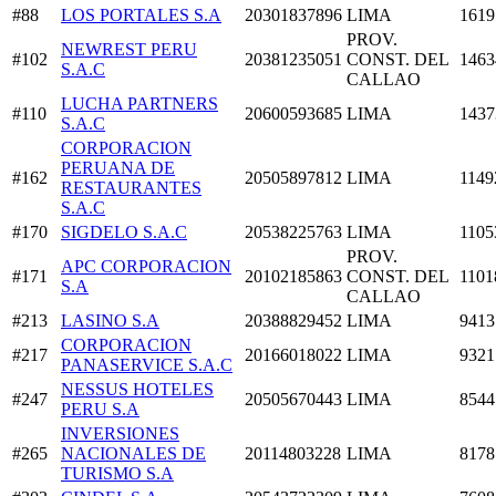
#88
LOS PORTALES S.A
20301837896
LIMA
1619
PROV.
NEWREST PERU
#102
20381235051
CONST. DEL
1463
S.A.C
CALLAO
LUCHA PARTNERS
#110
20600593685
LIMA
1437
S.A.C
CORPORACION
PERUANA DE
#162
20505897812
LIMA
1149
RESTAURANTES
S.A.C
#170
SIGDELO S.A.C
20538225763
LIMA
1105
PROV.
APC CORPORACION
#171
20102185863
CONST. DEL
1101
S.A
CALLAO
#213
LASINO S.A
20388829452
LIMA
9413
CORPORACION
#217
20166018022
LIMA
9321
PANASERVICE S.A.C
NESSUS HOTELES
#247
20505670443
LIMA
8544
PERU S.A
INVERSIONES
#265
NACIONALES DE
20114803228
LIMA
8178
TURISMO S.A