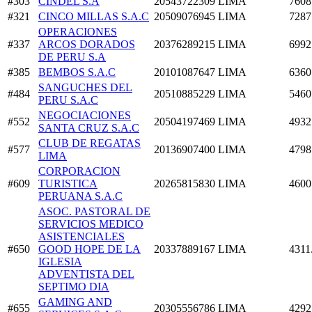
#303
CINDEL S.A
20543722309
LIMA
7608
#321
CINCO MILLAS S.A.C
20509076945
LIMA
7287
OPERACIONES
#337
ARCOS DORADOS
20376289215
LIMA
6992
DE PERU S.A
#385
BEMBOS S.A.C
20101087647
LIMA
6360
SANGUCHES DEL
#484
20510885229
LIMA
5460
PERU S.A.C
NEGOCIACIONES
#552
20504197469
LIMA
4932
SANTA CRUZ S.A.C
CLUB DE REGATAS
#577
20136907400
LIMA
4798
LIMA
CORPORACION
#609
TURISTICA
20265815830
LIMA
4600
PERUANA S.A.C
ASOC. PASTORAL DE
SERVICIOS MEDICO
ASISTENCIALES
#650
GOOD HOPE DE LA
20337889167
LIMA
4311
IGLESIA
ADVENTISTA DEL
SEPTIMO DIA
GAMING AND
#655
20305556786
LIMA
4292