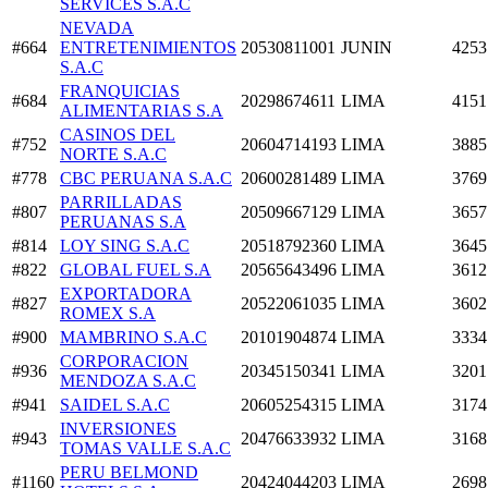
SERVICES S.A.C
NEVADA
#664
ENTRETENIMIENTOS
20530811001
JUNIN
4253
S.A.C
FRANQUICIAS
#684
20298674611
LIMA
4151
ALIMENTARIAS S.A
CASINOS DEL
#752
20604714193
LIMA
3885
NORTE S.A.C
#778
CBC PERUANA S.A.C
20600281489
LIMA
3769
PARRILLADAS
#807
20509667129
LIMA
3657
PERUANAS S.A
#814
LOY SING S.A.C
20518792360
LIMA
3645
#822
GLOBAL FUEL S.A
20565643496
LIMA
3612
EXPORTADORA
#827
20522061035
LIMA
3602
ROMEX S.A
#900
MAMBRINO S.A.C
20101904874
LIMA
3334
CORPORACION
#936
20345150341
LIMA
3201
MENDOZA S.A.C
#941
SAIDEL S.A.C
20605254315
LIMA
3174
INVERSIONES
#943
20476633932
LIMA
3168
TOMAS VALLE S.A.C
PERU BELMOND
#1160
20424044203
LIMA
2698