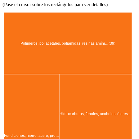
(Pase el cursor sobre los rectángulos para ver detalles)
Polímeros, poliacetales, poliamidas, resinas amíni... (39)
Hidrocarburos, fenoles, acoholes, éteres…
Fundiciones, hierro, acero, pro…