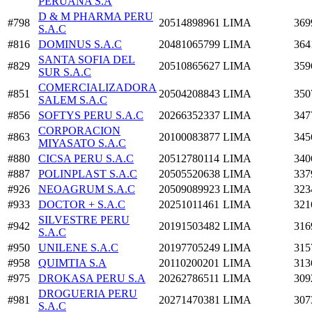
PERUANA S.A
D & M PHARMA PERU
#798
20514898961
LIMA
369
S.A.C
#816
DOMINUS S.A.C
20481065799
LIMA
364
SANTA SOFIA DEL
#829
20510865627
LIMA
359
SUR S.A.C
COMERCIALIZADORA
#851
20504208843
LIMA
350
SALEM S.A.C
#856
SOFTYS PERU S.A.C
20266352337
LIMA
347
CORPORACION
#863
20100083877
LIMA
345
MIYASATO S.A.C
#880
CICSA PERU S.A.C
20512780114
LIMA
340
#887
POLINPLAST S.A.C
20505520638
LIMA
337
#926
NEOAGRUM S.A.C
20509089923
LIMA
323
#933
DOCTOR + S.A.C
20251011461
LIMA
321
SILVESTRE PERU
#942
20191503482
LIMA
316
S.A.C
#950
UNILENE S.A.C
20197705249
LIMA
315
#958
QUIMTIA S.A
20110200201
LIMA
313
#975
DROKASA PERU S.A
20262786511
LIMA
309
DROGUERIA PERU
#981
20271470381
LIMA
307
S.A.C