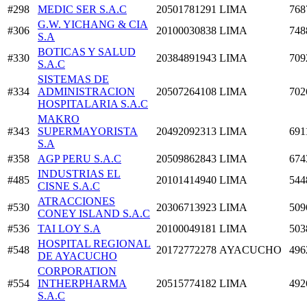
#298
MEDIC SER S.A.C
20501781291
LIMA
768
G.W. YICHANG & CIA
#306
20100030838
LIMA
748
S.A
BOTICAS Y SALUD
#330
20384891943
LIMA
709
S.A.C
SISTEMAS DE
#334
ADMINISTRACION
20507264108
LIMA
702
HOSPITALARIA S.A.C
MAKRO
#343
SUPERMAYORISTA
20492092313
LIMA
691
S.A
#358
AGP PERU S.A.C
20509862843
LIMA
674
INDUSTRIAS EL
#485
20101414940
LIMA
544
CISNE S.A.C
ATRACCIONES
#530
20306713923
LIMA
509
CONEY ISLAND S.A.C
#536
TAI LOY S.A
20100049181
LIMA
503
HOSPITAL REGIONAL
#548
20172772278
AYACUCHO
496
DE AYACUCHO
CORPORATION
#554
INTHERPHARMA
20515774182
LIMA
492
S.A.C