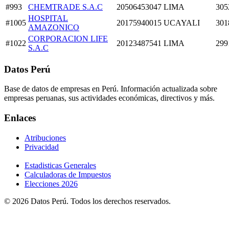
#993
CHEMTRADE S.A.C
20506453047
LIMA
305
HOSPITAL
#1005
20175940015
UCAYALI
301
AMAZONICO
CORPORACION LIFE
#1022
20123487541
LIMA
299
S.A.C
Datos Perú
Base de datos de empresas en Perú. Información actualizada sobre
empresas peruanas, sus actividades económicas, directivos y más.
Enlaces
Atribuciones
Privacidad
Estadisticas Generales
Calculadoras de Impuestos
Elecciones 2026
© 2026 Datos Perú. Todos los derechos reservados.