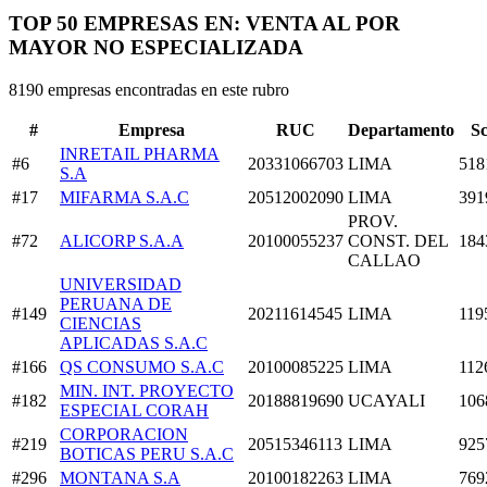
TOP 50 EMPRESAS EN: VENTA AL POR
MAYOR NO ESPECIALIZADA
8190 empresas encontradas en este rubro
#
Empresa
RUC
Departamento
S
INRETAIL PHARMA
#6
20331066703
LIMA
518
S.A
#17
MIFARMA S.A.C
20512002090
LIMA
391
PROV.
#72
ALICORP S.A.A
20100055237
CONST. DEL
184
CALLAO
UNIVERSIDAD
PERUANA DE
#149
20211614545
LIMA
119
CIENCIAS
APLICADAS S.A.C
#166
QS CONSUMO S.A.C
20100085225
LIMA
112
MIN. INT. PROYECTO
#182
20188819690
UCAYALI
106
ESPECIAL CORAH
CORPORACION
#219
20515346113
LIMA
925
BOTICAS PERU S.A.C
#296
MONTANA S.A
20100182263
LIMA
769