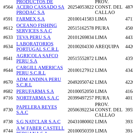
PRODUCTOS DE
PROV.
#564
ACERO CASSADO SA
20254053822
CONST. DEL
487
PRODAC S.A
CALLAO
#591
FARMEX S.A
20100141583
LIMA
471
OCEANO FISHING
#612
20515162578
PIURA
456
SERVICES S.A.C
#633
TEVA PERU S.A
20101269834
LIMA
443
LABORATORIOS
#634
20100204330
AREQUIPA
442
PORTUGAL S.C.R.L
AGRICOLA SAFCO
#641
20515552872
LIMA
435
PERU S.A
CARGILL AMERICAS
#644
20100127912
LIMA
434
PERU S.C.R.L
ADM ANDINA PERU
#670
20492050742
LIMA
422
S.C.R.L
#682
PERUFARMA S.A
20100052050
LIMA
416
#716
NORTFARMA S.A.C
20399497257
PIURA
401
PROV.
PAPELERA REYES
#730
20506392234
CONST. DEL
395
S.A.C
CALLAO
#738
S.G NATCLAR S.A.C
20431080002
LIMA
393
A W FABER CASTELL
#744
20100050359
LIMA
391