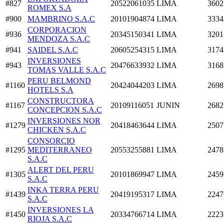
#827
20522061035
LIMA
3602
ROMEX S.A
#900
MAMBRINO S.A.C
20101904874
LIMA
3334
CORPORACION
#936
20345150341
LIMA
3201
MENDOZA S.A.C
#941
SAIDEL S.A.C
20605254315
LIMA
3174
INVERSIONES
#943
20476633932
LIMA
3168
TOMAS VALLE S.A.C
PERU BELMOND
#1160
20424044203
LIMA
2698
HOTELS S.A
CONSTRUCTORA
#1167
20109116051
JUNIN
2682
CONCEPCION S.A.C
INVERSIONES NOR
#1279
20418463644
LIMA
2507
CHICKEN S.A.C
CONSORCIO
#1295
MEDITERRANEO
20553255881
LIMA
2478
S.A.C
ALERT DEL PERU
#1305
20101869947
LIMA
2459
S.A.C
INKA TERRA PERU
#1439
20419195317
LIMA
2247
S.A.C
INVERSIONES LA
#1450
20334766714
LIMA
2223
RIOJA S.A.C