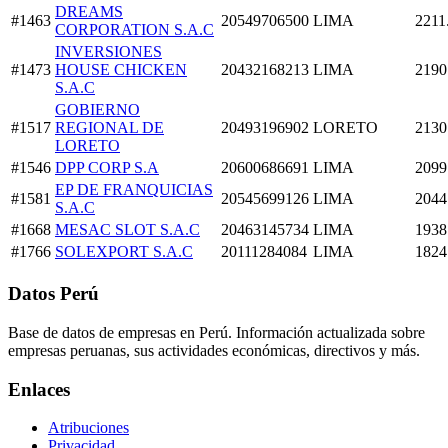
DREAMS
#1463
20549706500
LIMA
2211
CORPORATION S.A.C
INVERSIONES
#1473
HOUSE CHICKEN
20432168213
LIMA
2190
S.A.C
GOBIERNO
#1517
REGIONAL DE
20493196902
LORETO
2130
LORETO
#1546
DPP CORP S.A
20600686691
LIMA
2099
EP DE FRANQUICIAS
#1581
20545699126
LIMA
2044
S.A.C
#1668
MESAC SLOT S.A.C
20463145734
LIMA
1938
#1766
SOLEXPORT S.A.C
20111284084
LIMA
1824
Datos Perú
Base de datos de empresas en Perú. Información actualizada sobre
empresas peruanas, sus actividades económicas, directivos y más.
Enlaces
Atribuciones
Privacidad