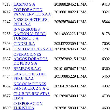
#213
LASINO S.A
20388829452
LIMA
9413
CORPORACION
#217
20166018022
LIMA
9321
PANASERVICE S.A.C
NESSUS HOTELES
#247
20505670443
LIMA
8544
PERU S.A
INVERSIONES
#265
NACIONALES DE
20114803228
LIMA
8178
TURISMO S.A
#303
CINDEL S.A
20543722309
LIMA
7608
#321
CINCO MILLAS S.A.C
20509076945
LIMA
7287
OPERACIONES
#337
ARCOS DORADOS
20376289215
LIMA
6992
DE PERU S.A
#385
BEMBOS S.A.C
20101087647
LIMA
6360
SANGUCHES DEL
#484
20510885229
LIMA
5460
PERU S.A.C
NEGOCIACIONES
#552
20504197469
LIMA
4932
SANTA CRUZ S.A.C
CLUB DE REGATAS
#577
20136907400
LIMA
4798
LIMA
CORPORACION
#609
TURISTICA
20265815830
LIMA
4600