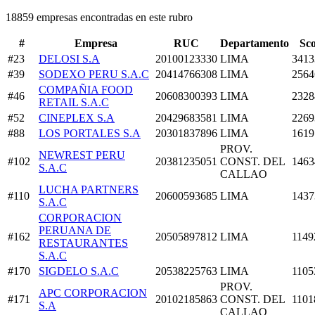
18859 empresas encontradas en este rubro
#
Empresa
RUC
Departamento
Sc
#23
DELOSI S.A
20100123330
LIMA
3413
#39
SODEXO PERU S.A.C
20414766308
LIMA
2564
COMPAÑIA FOOD
#46
20608300393
LIMA
2328
RETAIL S.A.C
#52
CINEPLEX S.A
20429683581
LIMA
2269
#88
LOS PORTALES S.A
20301837896
LIMA
1619
PROV.
NEWREST PERU
#102
20381235051
CONST. DEL
1463
S.A.C
CALLAO
LUCHA PARTNERS
#110
20600593685
LIMA
1437
S.A.C
CORPORACION
PERUANA DE
#162
20505897812
LIMA
1149
RESTAURANTES
S.A.C
#170
SIGDELO S.A.C
20538225763
LIMA
1105
PROV.
APC CORPORACION
#171
20102185863
CONST. DEL
1101
S.A
CALLAO