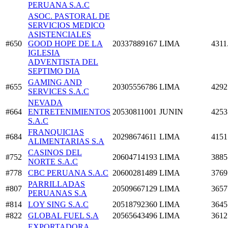
PERUANA S.A.C
ASOC. PASTORAL DE
SERVICIOS MEDICO
ASISTENCIALES
#650
GOOD HOPE DE LA
20337889167
LIMA
4311
IGLESIA
ADVENTISTA DEL
SEPTIMO DIA
GAMING AND
#655
20305556786
LIMA
4292
SERVICES S.A.C
NEVADA
#664
ENTRETENIMIENTOS
20530811001
JUNIN
4253
S.A.C
FRANQUICIAS
#684
20298674611
LIMA
4151
ALIMENTARIAS S.A
CASINOS DEL
#752
20604714193
LIMA
3885
NORTE S.A.C
#778
CBC PERUANA S.A.C
20600281489
LIMA
3769
PARRILLADAS
#807
20509667129
LIMA
3657
PERUANAS S.A
#814
LOY SING S.A.C
20518792360
LIMA
3645
#822
GLOBAL FUEL S.A
20565643496
LIMA
3612
EXPORTADORA