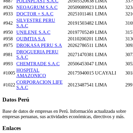
#887
POLINPLAST S.A.C
20505520638
LIMA
337
#926
NEOAGRUM S.A.C
20509089923
LIMA
323
#933
DOCTOR + S.A.C
20251011461
LIMA
321
SILVESTRE PERU
#942
20191503482
LIMA
316
S.A.C
#950
UNILENE S.A.C
20197705249
LIMA
315
#958
QUIMTIA S.A
20110200201
LIMA
313
#975
DROKASA PERU S.A
20262786511
LIMA
309
DROGUERIA PERU
#981
20271470381
LIMA
307
S.A.C
#993
CHEMTRADE S.A.C
20506453047
LIMA
305
HOSPITAL
#1005
20175940015
UCAYALI
301
AMAZONICO
CORPORACION LIFE
#1022
20123487541
LIMA
299
S.A.C
Datos Perú
Base de datos de empresas en Perú. Información actualizada sobre
empresas peruanas, sus actividades económicas, directivos y más.
Enlaces