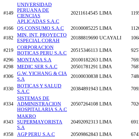
UNIVERSIDAD
PERUANA DE
#149
20211614545
LIMA
119
CIENCIAS
APLICADAS S.A.C
#166
QS CONSUMO S.A.C
20100085225
LIMA
112
MIN. INT. PROYECTO
#182
20188819690
UCAYALI
106
ESPECIAL CORAH
CORPORACION
#219
20515346113
LIMA
925
BOTICAS PERU S.A.C
#296
MONTANA S.A
20100182263
LIMA
769
#298
MEDIC SER S.A.C
20501781291
LIMA
768
G.W. YICHANG & CIA
#306
20100030838
LIMA
748
S.A
BOTICAS Y SALUD
#330
20384891943
LIMA
709
S.A.C
SISTEMAS DE
#334
ADMINISTRACION
20507264108
LIMA
702
HOSPITALARIA S.A.C
MAKRO
#343
SUPERMAYORISTA
20492092313
LIMA
691
S.A
#358
AGP PERU S.A.C
20509862843
LIMA
674