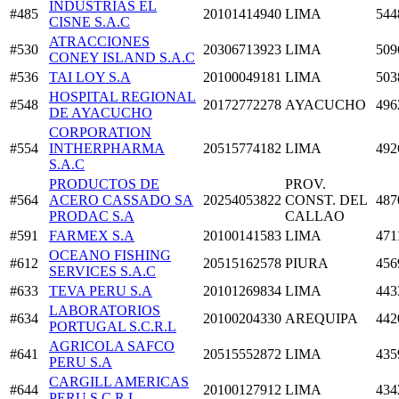
INDUSTRIAS EL
#485
20101414940
LIMA
544
CISNE S.A.C
ATRACCIONES
#530
20306713923
LIMA
509
CONEY ISLAND S.A.C
#536
TAI LOY S.A
20100049181
LIMA
503
HOSPITAL REGIONAL
#548
20172772278
AYACUCHO
496
DE AYACUCHO
CORPORATION
#554
INTHERPHARMA
20515774182
LIMA
492
S.A.C
PRODUCTOS DE
PROV.
#564
ACERO CASSADO SA
20254053822
CONST. DEL
487
PRODAC S.A
CALLAO
#591
FARMEX S.A
20100141583
LIMA
471
OCEANO FISHING
#612
20515162578
PIURA
456
SERVICES S.A.C
#633
TEVA PERU S.A
20101269834
LIMA
443
LABORATORIOS
#634
20100204330
AREQUIPA
442
PORTUGAL S.C.R.L
AGRICOLA SAFCO
#641
20515552872
LIMA
435
PERU S.A
CARGILL AMERICAS
#644
20100127912
LIMA
434
PERU S.C.R.L