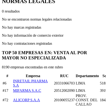
NORMAS LEGALES
0 resultados
No se encontraron normas legales relacionadas
No hay marcas registradas
No hay información de comercio exterior
No hay contrataciones registradas
TOP 50 EMPRESAS EN: VENTA AL POR
MAYOR NO ESPECIALIZADA
8190 empresas encontradas en este rubro
#
Empresa
RUC
Departamento
S
INRETAIL PHARMA
#6
20331066703
LIMA
518
S.A
#17
MIFARMA S.A.C
20512002090
LIMA
391
PROV.
#72
ALICORP S.A.A
20100055237
CONST. DEL
184
CALLAO