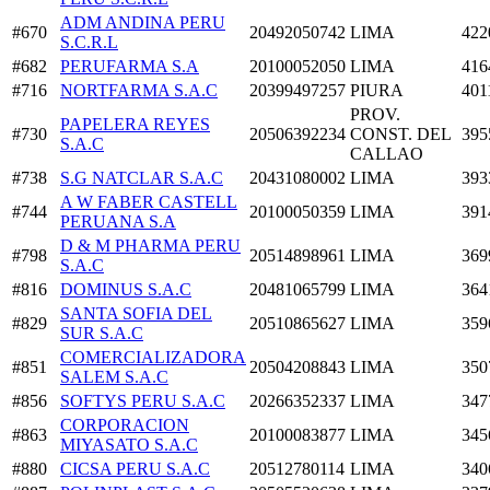
ADM ANDINA PERU
#670
20492050742
LIMA
422
S.C.R.L
#682
PERUFARMA S.A
20100052050
LIMA
416
#716
NORTFARMA S.A.C
20399497257
PIURA
401
PROV.
PAPELERA REYES
#730
20506392234
CONST. DEL
395
S.A.C
CALLAO
#738
S.G NATCLAR S.A.C
20431080002
LIMA
393
A W FABER CASTELL
#744
20100050359
LIMA
391
PERUANA S.A
D & M PHARMA PERU
#798
20514898961
LIMA
369
S.A.C
#816
DOMINUS S.A.C
20481065799
LIMA
364
SANTA SOFIA DEL
#829
20510865627
LIMA
359
SUR S.A.C
COMERCIALIZADORA
#851
20504208843
LIMA
350
SALEM S.A.C
#856
SOFTYS PERU S.A.C
20266352337
LIMA
347
CORPORACION
#863
20100083877
LIMA
345
MIYASATO S.A.C
#880
CICSA PERU S.A.C
20512780114
LIMA
340