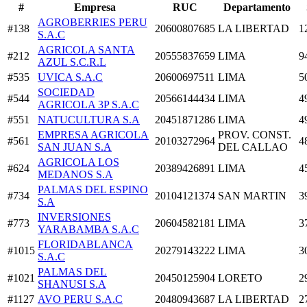
#
Empresa
RUC
Departamento
AGROBERRIES PERU
#138
20600807685
LA LIBERTAD
1
S.A.C
AGRICOLA SANTA
#212
20555837659
LIMA
9
AZUL S.C.R.L
#535
UVICA S.A.C
20600697511
LIMA
5
SOCIEDAD
#544
20566144434
LIMA
4
AGRICOLA 3P S.A.C
#551
NATUCULTURA S.A
20451871286
LIMA
4
EMPRESA AGRICOLA
PROV. CONST.
#561
20103272964
4
SAN JUAN S.A
DEL CALLAO
AGRICOLA LOS
#624
20389426891
LIMA
4
MEDANOS S.A
PALMAS DEL ESPINO
#734
20104121374
SAN MARTIN
3
S.A
INVERSIONES
#773
20604582181
LIMA
3
YARABAMBA S.A.C
FLORIDABLANCA
#1015
20279143222
LIMA
3
S.A.C
PALMAS DEL
#1021
20450125904
LORETO
2
SHANUSI S.A
#1127
AVO PERU S.A.C
20480943687
LA LIBERTAD
2