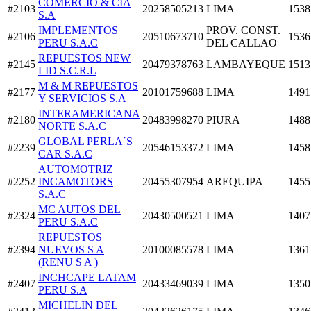
COMERCIO & CIA
#2103
20258505213
LIMA
1538
S.A
IMPLEMENTOS
PROV. CONST.
#2106
20510673710
1536
PERU S.A.C
DEL CALLAO
REPUESTOS NEW
#2145
20479378763
LAMBAYEQUE
1513
LID S.C.R.L
M & M REPUESTOS
#2177
20101759688
LIMA
1491
Y SERVICIOS S.A
INTERAMERICANA
#2180
20483998270
PIURA
1488
NORTE S.A.C
GLOBAL PERLA´S
#2239
20546153372
LIMA
1458
CAR S.A.C
AUTOMOTRIZ
#2252
INCAMOTORS
20455307954
AREQUIPA
1455
S.A.C
MC AUTOS DEL
#2324
20430500521
LIMA
1407
PERU S.A.C
REPUESTOS
#2394
NUEVOS S A
20100085578
LIMA
1361
(RENU S A )
INCHCAPE LATAM
#2407
20433469039
LIMA
1350
PERU S.A
MICHELIN DEL