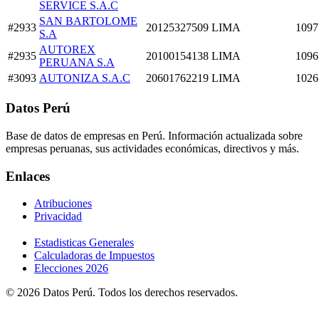
SERVICE S.A.C
SAN BARTOLOME
#2933
20125327509
LIMA
1097
S.A
AUTOREX
#2935
20100154138
LIMA
1096
PERUANA S.A
#3093
AUTONIZA S.A.C
20601762219
LIMA
1026
Datos Perú
Base de datos de empresas en Perú. Información actualizada sobre
empresas peruanas, sus actividades económicas, directivos y más.
Enlaces
Atribuciones
Privacidad
Estadisticas Generales
Calculadoras de Impuestos
Elecciones 2026
© 2026 Datos Perú. Todos los derechos reservados.