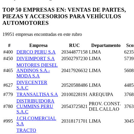
TOP 50 EMPRESAS EN: VENTAS DE PARTES,
PIEZAS Y ACCESORIOS PARA VEHÍCULOS
AUTOMOTORES
19951 empresas encontradas en este rubro
#
Empresa
RUC
Departamento
Sco
#400
DERCO PERU S.A
20344877158
LIMA
6235
#450
DIVEIMPORT S.A
20502797230
LIMA
5739
MOTORES DIESEL
#465
ANDINOS S.A.-
20417926632
LIMA
5608
MODA S.A
DIVECENTER
#627
20520588486
LIMA
4485
S.A.C
#779
TRANSALTISA S.A
20100228191
AREQUIPA
3768
DISTRIBUIDORA
PROV. CONST.
#780
CUMMINS PERU
20543725821
3763
DEL CALLAO
S.A.C
J.CH.COMERCIAL
#995
20318171701
LIMA
3045
S.A
TRACTO