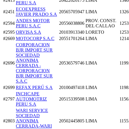
#2413
20422626175
LIMA
1346
PERU S.A
ECOEXPRESS
#2451
20565705947
LIMA
1326
JAVIER PRADO S.A
ANDES MOTOR
PROV. CONST.
#2594
20556038806
1253
PERU S.A.C
DEL CALLAO
#2595
ORVISA S.A
20103913340
LORETO
1253
#2669
MOTOCORP S.A.C
20551701264
LIMA
1214
CORPORACION
BJR IMPORT SUR
SOCIEDAD
ANONIMA
#2696
20536579746
LIMA
1199
CERRADA -
CORPORACION
BJR IMPORT SUR
S.A.C
#2699
REFAX PERÚ S.A
20100497418
LIMA
1198
INCHCAPE
#2797
AUTOMOTRIZ
20515339508
LIMA
1156
PERU S.A
WARI SERVICE
SOCIEDAD
#2803
ANONIMA
20502445805
LIMA
1155
CERRADA-WARI