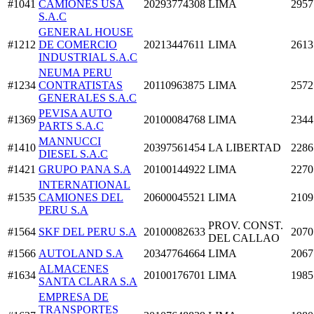
#1041
CAMIONES USA
20293774308
LIMA
2957
S.A.C
GENERAL HOUSE
#1212
DE COMERCIO
20213447611
LIMA
2613
INDUSTRIAL S.A.C
NEUMA PERU
#1234
CONTRATISTAS
20110963875
LIMA
2572
GENERALES S.A.C
PEVISA AUTO
#1369
20100084768
LIMA
2344
PARTS S.A.C
MANNUCCI
#1410
20397561454
LA LIBERTAD
2286
DIESEL S.A.C
#1421
GRUPO PANA S.A
20100144922
LIMA
2270
INTERNATIONAL
#1535
CAMIONES DEL
20600045521
LIMA
2109
PERU S.A
PROV. CONST.
#1564
SKF DEL PERU S.A
20100082633
2070
DEL CALLAO
#1566
AUTOLAND S.A
20347764664
LIMA
2067
ALMACENES
#1634
20100176701
LIMA
1985
SANTA CLARA S.A
EMPRESA DE
TRANSPORTES