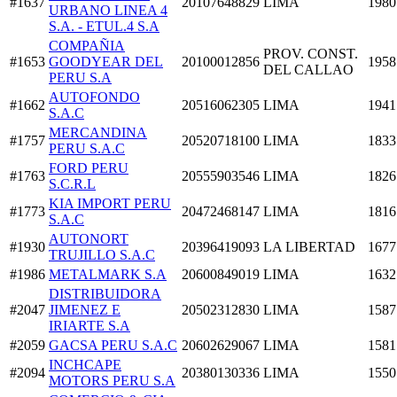
#1637
20107648829
LIMA
1980
URBANO LINEA 4
S.A. - ETUL.4 S.A
COMPAÑIA
PROV. CONST.
#1653
GOODYEAR DEL
20100012856
1958
DEL CALLAO
PERU S.A
AUTOFONDO
#1662
20516062305
LIMA
1941
S.A.C
MERCANDINA
#1757
20520718100
LIMA
1833
PERU S.A.C
FORD PERU
#1763
20555903546
LIMA
1826
S.C.R.L
KIA IMPORT PERU
#1773
20472468147
LIMA
1816
S.A.C
AUTONORT
#1930
20396419093
LA LIBERTAD
1677
TRUJILLO S.A.C
#1986
METALMARK S.A
20600849019
LIMA
1632
DISTRIBUIDORA
#2047
JIMENEZ E
20502312830
LIMA
1587
IRIARTE S.A
#2059
GACSA PERU S.A.C
20602629067
LIMA
1581
INCHCAPE
#2094
20380130336
LIMA
1550
MOTORS PERU S.A