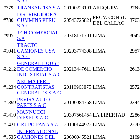
S.A.C
#779
TRANSALTISA S.A
20100228191
AREQUIPA
3768
DISTRIBUIDORA
PROV. CONST.
#780
CUMMINS PERU
20543725821
3763
DEL CALLAO
S.A.C
J.CH.COMERCIAL
#995
20318171701
LIMA
3045
S.A
TRACTO
#1041
CAMIONES USA
20293774308
LIMA
2957
S.A.C
GENERAL HOUSE
#1212
DE COMERCIO
20213447611
LIMA
2613
INDUSTRIAL S.A.C
NEUMA PERU
#1234
CONTRATISTAS
20110963875
LIMA
2572
GENERALES S.A.C
PEVISA AUTO
#1369
20100084768
LIMA
2344
PARTS S.A.C
MANNUCCI
#1410
20397561454
LA LIBERTAD
2286
DIESEL S.A.C
#1421
GRUPO PANA S.A
20100144922
LIMA
2270
INTERNATIONAL
#1535
CAMIONES DEL
20600045521
LIMA
2109