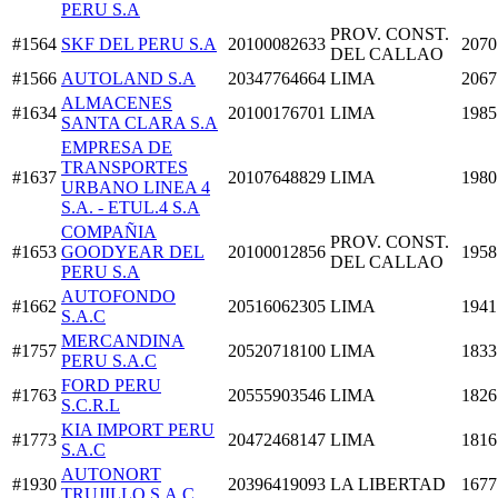
PERU S.A
PROV. CONST.
#1564
SKF DEL PERU S.A
20100082633
2070
DEL CALLAO
#1566
AUTOLAND S.A
20347764664
LIMA
2067
ALMACENES
#1634
20100176701
LIMA
1985
SANTA CLARA S.A
EMPRESA DE
TRANSPORTES
#1637
20107648829
LIMA
1980
URBANO LINEA 4
S.A. - ETUL.4 S.A
COMPAÑIA
PROV. CONST.
#1653
GOODYEAR DEL
20100012856
1958
DEL CALLAO
PERU S.A
AUTOFONDO
#1662
20516062305
LIMA
1941
S.A.C
MERCANDINA
#1757
20520718100
LIMA
1833
PERU S.A.C
FORD PERU
#1763
20555903546
LIMA
1826
S.C.R.L
KIA IMPORT PERU
#1773
20472468147
LIMA
1816
S.A.C
AUTONORT
#1930
20396419093
LA LIBERTAD
1677
TRUJILLO S.A.C