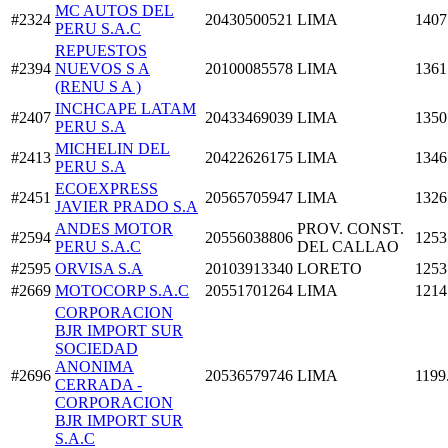
MC AUTOS DEL
#2324
20430500521
LIMA
1407
PERU S.A.C
REPUESTOS
#2394
NUEVOS S A
20100085578
LIMA
1361
(RENU S A )
INCHCAPE LATAM
#2407
20433469039
LIMA
1350
PERU S.A
MICHELIN DEL
#2413
20422626175
LIMA
1346
PERU S.A
ECOEXPRESS
#2451
20565705947
LIMA
1326
JAVIER PRADO S.A
ANDES MOTOR
PROV. CONST.
#2594
20556038806
1253
PERU S.A.C
DEL CALLAO
#2595
ORVISA S.A
20103913340
LORETO
1253
#2669
MOTOCORP S.A.C
20551701264
LIMA
1214
CORPORACION
BJR IMPORT SUR
SOCIEDAD
ANONIMA
#2696
20536579746
LIMA
1199
CERRADA -
CORPORACION
BJR IMPORT SUR
S.A.C