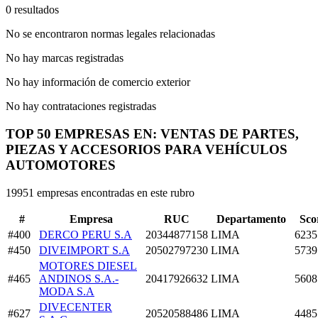
0 resultados
No se encontraron normas legales relacionadas
No hay marcas registradas
No hay información de comercio exterior
No hay contrataciones registradas
TOP 50 EMPRESAS EN: VENTAS DE PARTES,
PIEZAS Y ACCESORIOS PARA VEHÍCULOS
AUTOMOTORES
19951 empresas encontradas en este rubro
#
Empresa
RUC
Departamento
Sco
#400
DERCO PERU S.A
20344877158
LIMA
6235
#450
DIVEIMPORT S.A
20502797230
LIMA
5739
MOTORES DIESEL
#465
ANDINOS S.A.-
20417926632
LIMA
5608
MODA S.A
DIVECENTER
#627
20520588486
LIMA
4485