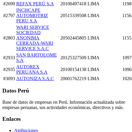
#2699
REFAX PERÚ S.A
20100497418
LIMA
1198
INCHCAPE
#2797
AUTOMOTRIZ
20515339508
LIMA
1156
PERU S.A
WARI SERVICE
SOCIEDAD
#2803
ANONIMA
20502445805
LIMA
1155
CERRADA-WARI
SERVICE S.A.C
SAN BARTOLOME
#2933
20125327509
LIMA
1097
S.A
AUTOREX
#2935
20100154138
LIMA
1096
PERUANA S.A
#3093
AUTONIZA S.A.C
20601762219
LIMA
1026
Datos Perú
Base de datos de empresas en Perú. Información actualizada sobre
empresas peruanas, sus actividades económicas, directivos y más.
Enlaces
Atribuciones