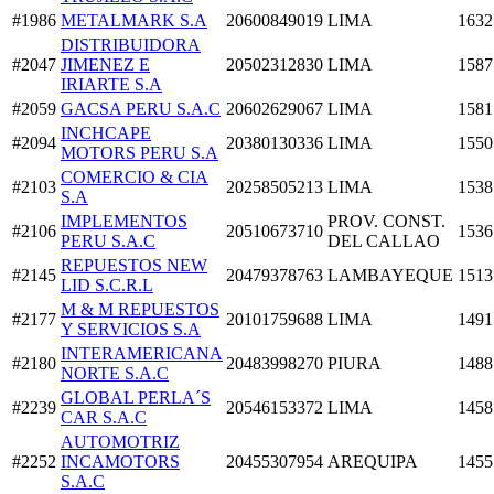
#1986
METALMARK S.A
20600849019
LIMA
1632
DISTRIBUIDORA
#2047
JIMENEZ E
20502312830
LIMA
1587
IRIARTE S.A
#2059
GACSA PERU S.A.C
20602629067
LIMA
1581
INCHCAPE
#2094
20380130336
LIMA
1550
MOTORS PERU S.A
COMERCIO & CIA
#2103
20258505213
LIMA
1538
S.A
IMPLEMENTOS
PROV. CONST.
#2106
20510673710
1536
PERU S.A.C
DEL CALLAO
REPUESTOS NEW
#2145
20479378763
LAMBAYEQUE
1513
LID S.C.R.L
M & M REPUESTOS
#2177
20101759688
LIMA
1491
Y SERVICIOS S.A
INTERAMERICANA
#2180
20483998270
PIURA
1488
NORTE S.A.C
GLOBAL PERLA´S
#2239
20546153372
LIMA
1458
CAR S.A.C
AUTOMOTRIZ
#2252
INCAMOTORS
20455307954
AREQUIPA
1455
S.A.C