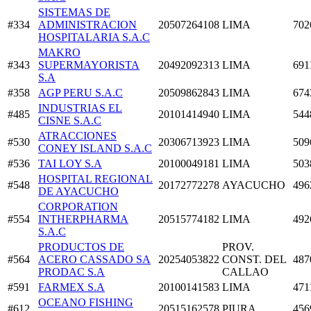
SISTEMAS DE
#334
ADMINISTRACION
20507264108
LIMA
702
HOSPITALARIA S.A.C
MAKRO
#343
SUPERMAYORISTA
20492092313
LIMA
691
S.A
#358
AGP PERU S.A.C
20509862843
LIMA
674
INDUSTRIAS EL
#485
20101414940
LIMA
544
CISNE S.A.C
ATRACCIONES
#530
20306713923
LIMA
509
CONEY ISLAND S.A.C
#536
TAI LOY S.A
20100049181
LIMA
503
HOSPITAL REGIONAL
#548
20172772278
AYACUCHO
496
DE AYACUCHO
CORPORATION
#554
INTHERPHARMA
20515774182
LIMA
492
S.A.C
PRODUCTOS DE
PROV.
#564
ACERO CASSADO SA
20254053822
CONST. DEL
487
PRODAC S.A
CALLAO
#591
FARMEX S.A
20100141583
LIMA
471
OCEANO FISHING
#612
20515162578
PIURA
456