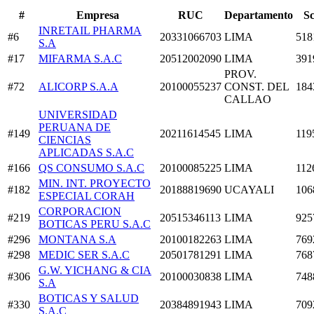
#
Empresa
RUC
Departamento
S
INRETAIL PHARMA
#6
20331066703
LIMA
518
S.A
#17
MIFARMA S.A.C
20512002090
LIMA
391
PROV.
#72
ALICORP S.A.A
20100055237
CONST. DEL
184
CALLAO
UNIVERSIDAD
PERUANA DE
#149
20211614545
LIMA
119
CIENCIAS
APLICADAS S.A.C
#166
QS CONSUMO S.A.C
20100085225
LIMA
112
MIN. INT. PROYECTO
#182
20188819690
UCAYALI
106
ESPECIAL CORAH
CORPORACION
#219
20515346113
LIMA
925
BOTICAS PERU S.A.C
#296
MONTANA S.A
20100182263
LIMA
769
#298
MEDIC SER S.A.C
20501781291
LIMA
768
G.W. YICHANG & CIA
#306
20100030838
LIMA
748
S.A
BOTICAS Y SALUD
#330
20384891943
LIMA
709
S.A.C