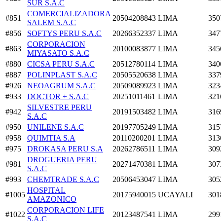
SUR S.A.C
COMERCIALIZADORA
#851
20504208843
LIMA
350
SALEM S.A.C
#856
SOFTYS PERU S.A.C
20266352337
LIMA
347
CORPORACION
#863
20100083877
LIMA
345
MIYASATO S.A.C
#880
CICSA PERU S.A.C
20512780114
LIMA
340
#887
POLINPLAST S.A.C
20505520638
LIMA
337
#926
NEOAGRUM S.A.C
20509089923
LIMA
323
#933
DOCTOR + S.A.C
20251011461
LIMA
321
SILVESTRE PERU
#942
20191503482
LIMA
316
S.A.C
#950
UNILENE S.A.C
20197705249
LIMA
315
#958
QUIMTIA S.A
20110200201
LIMA
313
#975
DROKASA PERU S.A
20262786511
LIMA
309
DROGUERIA PERU
#981
20271470381
LIMA
307
S.A.C
#993
CHEMTRADE S.A.C
20506453047
LIMA
305
HOSPITAL
#1005
20175940015
UCAYALI
301
AMAZONICO
CORPORACION LIFE
#1022
20123487541
LIMA
299
S.A.C