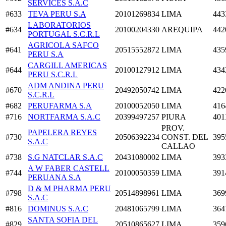
SERVICES S.A.C
#633
TEVA PERU S.A
20101269834
LIMA
443
LABORATORIOS
#634
20100204330
AREQUIPA
442
PORTUGAL S.C.R.L
AGRICOLA SAFCO
#641
20515552872
LIMA
435
PERU S.A
CARGILL AMERICAS
#644
20100127912
LIMA
434
PERU S.C.R.L
ADM ANDINA PERU
#670
20492050742
LIMA
422
S.C.R.L
#682
PERUFARMA S.A
20100052050
LIMA
416
#716
NORTFARMA S.A.C
20399497257
PIURA
401
PROV.
PAPELERA REYES
#730
20506392234
CONST. DEL
395
S.A.C
CALLAO
#738
S.G NATCLAR S.A.C
20431080002
LIMA
393
A W FABER CASTELL
#744
20100050359
LIMA
391
PERUANA S.A
D & M PHARMA PERU
#798
20514898961
LIMA
369
S.A.C
#816
DOMINUS S.A.C
20481065799
LIMA
364
SANTA SOFIA DEL
#829
20510865627
LIMA
359