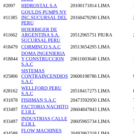
#2097
HIDROSTAL S.A
20100171814
LIMA
GOULDS PUMPS NY
#11385
INC.SUCURSAL DEL
20160479290
LIMA
PERU
HOERBIGER DE
#11662
ARGENTINA S.A.
20512965751
PIURA
SUCURSAL PERU
#18479
CORMINCO S.A.C
20513654295
LIMA
DOMA INGENIERIA
#18844
Y CONSTRUCCION
20611603640
LIMA
S.A.C
SISTEMAS
#25806
CONTRAINCENDIOS
20600198786
LIMA
S.A.C
WELLFORD PERU
#28162
20518417275
LIMA
S.A.C
#31878
FISHMAN S.A.C
20473592950
LIMA
FACTORIA NACHITO
#33497
20604847843
LIMA
E.I.R.L
INDUSTRIAS CALLE
#33497
20605965734
LIMA
E.I.R.L
FLOW MACHINES
#34588
20492962318
LIMA