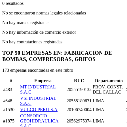
0 resultados
No se encontraron normas legales relacionadas
No hay marcas registradas
No hay información de comercio exterior
No hay contrataciones registradas
TOP 50 EMPRESAS EN: FABRICACION DE
BOMBAS, COMPRESORAS, GRIFOS
173 empresas encontradas en este rubro
#
Empresa
RUC
Departamento
MT INDUSTRIAL
PROV. CONST.
#483
20555190132
S.A.C
DEL CALLAO
VSI INDUSTRIAL
#648
20555189631
LIMA
S.A.C
#1530
VULCO PERU S.A
20106740004
LIMA
CONSORCIO
#1875
GEOHIDRAULICA
20562975374
LIMA
S.A.C