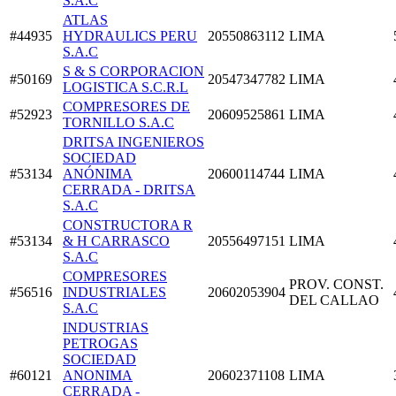
S.A.C
ATLAS
#44935
HYDRAULICS PERU
20550863112
LIMA
S.A.C
S & S CORPORACION
#50169
20547347782
LIMA
LOGISTICA S.C.R.L
COMPRESORES DE
#52923
20609525861
LIMA
TORNILLO S.A.C
DRITSA INGENIEROS
SOCIEDAD
#53134
ANÓNIMA
20600114744
LIMA
CERRADA - DRITSA
S.A.C
CONSTRUCTORA R
#53134
& H CARRASCO
20556497151
LIMA
S.A.C
COMPRESORES
PROV. CONST.
#56516
INDUSTRIALES
20602053904
DEL CALLAO
S.A.C
INDUSTRIAS
PETROGAS
SOCIEDAD
#60121
ANONIMA
20602371108
LIMA
CERRADA -