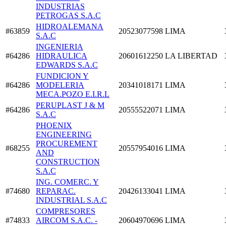
INDUSTRIAS
PETROGAS S.A.C
HIDROALEMANA
#63859
20523077598
LIMA
S.A.C
INGENIERIA
#64286
HIDRAULICA
20601612250
LA LIBERTAD
EDWARDS S.A.C
FUNDICION Y
#64286
MODELERIA
20341018171
LIMA
MECA.POZO E.I.R.L
PERUPLAST J & M
#64286
20555522071
LIMA
S.A.C
PHOENIX
ENGINEERING
PROCUREMENT
#68255
20557954016
LIMA
AND
CONSTRUCTION
S.A.C
ING. COMERC. Y
#74680
REPARAC.
20426133041
LIMA
INDUSTRIAL S.A.C
COMPRESORES
#74833
AIRCOM S.A.C. -
20604970696
LIMA