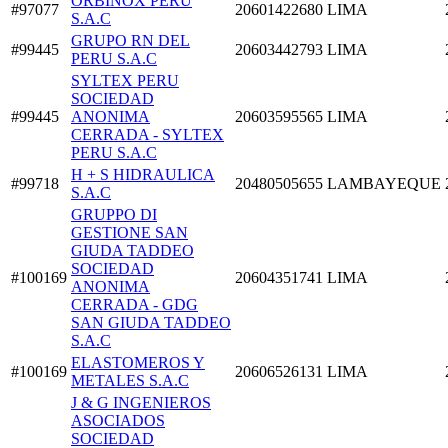
ORBINOX PERU
#97077
20601422680
LIMA
S.A.C
GRUPO RN DEL
#99445
20603442793
LIMA
PERU S.A.C
SYLTEX PERU
SOCIEDAD
#99445
ANONIMA
20603595565
LIMA
CERRADA - SYLTEX
PERU S.A.C
H + S HIDRAULICA
#99718
20480505655
LAMBAYEQUE
S.A.C
GRUPPO DI
GESTIONE SAN
GIUDA TADDEO
SOCIEDAD
#100169
20604351741
LIMA
ANONIMA
CERRADA - GDG
SAN GIUDA TADDEO
S.A.C
ELASTOMEROS Y
#100169
20606526131
LIMA
METALES S.A.C
J & G INGENIEROS
ASOCIADOS
SOCIEDAD