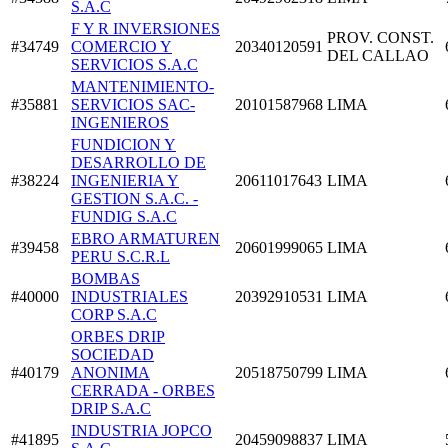
S.A.C
F Y R INVERSIONES
PROV. CONST.
#34749
COMERCIO Y
20340120591
DEL CALLAO
SERVICIOS S.A.C
MANTENIMIENTO-
#35881
SERVICIOS SAC-
20101587968
LIMA
INGENIEROS
FUNDICION Y
DESARROLLO DE
#38224
INGENIERIA Y
20611017643
LIMA
GESTION S.A.C. -
FUNDIG S.A.C
EBRO ARMATUREN
#39458
20601999065
LIMA
PERU S.C.R.L
BOMBAS
#40000
INDUSTRIALES
20392910531
LIMA
CORP S.A.C
ORBES DRIP
SOCIEDAD
#40179
ANONIMA
20518750799
LIMA
CERRADA - ORBES
DRIP S.A.C
INDUSTRIA JOPCO
#41895
20459098837
LIMA