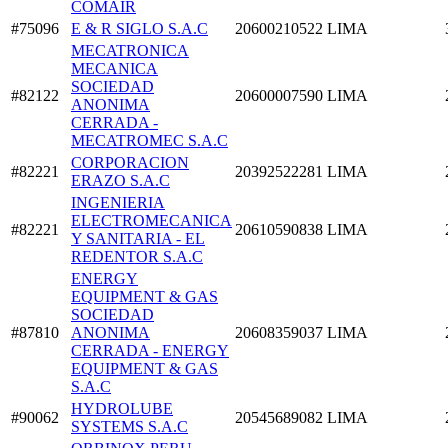
COMAIR
#75096
E & R SIGLO S.A.C
20600210522
LIMA
MECATRONICA
MECANICA
SOCIEDAD
#82122
20600007590
LIMA
ANONIMA
CERRADA -
MECATROMEC S.A.C
CORPORACION
#82221
20392522281
LIMA
ERAZO S.A.C
INGENIERIA
ELECTROMECANICA
#82221
20610590838
LIMA
Y SANITARIA - EL
REDENTOR S.A.C
ENERGY
EQUIPMENT & GAS
SOCIEDAD
#87810
ANONIMA
20608359037
LIMA
CERRADA - ENERGY
EQUIPMENT & GAS
S.A.C
HYDROLUBE
#90062
20545689082
LIMA
SYSTEMS S.A.C