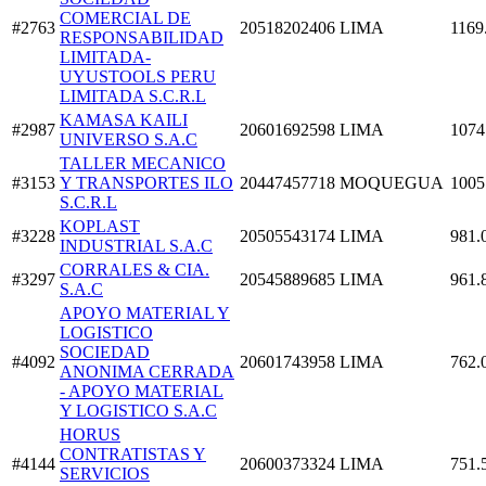
COMERCIAL DE
#2763
20518202406
LIMA
1169
RESPONSABILIDAD
LIMITADA-
UYUSTOOLS PERU
LIMITADA S.C.R.L
KAMASA KAILI
#2987
20601692598
LIMA
1074
UNIVERSO S.A.C
TALLER MECANICO
#3153
Y TRANSPORTES ILO
20447457718
MOQUEGUA
1005
S.C.R.L
KOPLAST
#3228
20505543174
LIMA
981.
INDUSTRIAL S.A.C
CORRALES & CIA.
#3297
20545889685
LIMA
961.
S.A.C
APOYO MATERIAL Y
LOGISTICO
SOCIEDAD
#4092
20601743958
LIMA
762.
ANONIMA CERRADA
- APOYO MATERIAL
Y LOGISTICO S.A.C
HORUS
CONTRATISTAS Y
#4144
20600373324
LIMA
751.
SERVICIOS