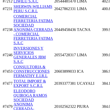
#7212
LIWILU S.A.C
20544481470
LIMA
402.
SHERWIN-WILLIAMS
#7231
20427862331
LIMA
400.
PERU S.C.R.L
COMERCIAL
FERRETERIA FATIMA
SOCIEDAD
#7238
ANONIMA CERRADA
20449458436
TACNA
399.
- COMERCIAL
FERRETERIA FATIMA
S.A.C
INVERSIONES Y
SERVICIOS
#7246
20554728317
LIMA
399.
GENERALES JBM
S.A.C
CONSULTORIA &
#7453
CONSTRUCCIONES
20603899033
ICA
386.
FERMATHY E.I.R.L
TOTAL IMPORT &
#7477
20393377381
UCAYALI
384.
EXPORT S.C.R.L
ELEODORO
QUIROGA RAMOS
SOCIEDAD
ANONIMA
#7479
20102562322
PIURA
384.
CERRADA-