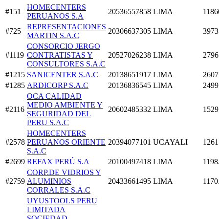
HOMECENTERS
#151
20536557858
LIMA
1186
PERUANOS S.A
REPRESENTACIONES
#725
20306637305
LIMA
3973
MARTIN S.A.C
CONSORCIO JERGO
#1119
CONTRATISTAS Y
20527026238
LIMA
2796
CONSULTORES S.A.C
#1215
SANICENTER S.A.C
20138651917
LIMA
2607
#1285
ARDICORP S.A.C
20136836545
LIMA
2499
OCA CALIDAD
MEDIO AMBIENTE Y
#2116
20602485332
LIMA
1529
SEGURIDAD DEL
PERU S.A.C
HOMECENTERS
#2578
PERUANOS ORIENTE
20394077101
UCAYALI
1261
S.A.C
#2699
REFAX PERÚ S.A
20100497418
LIMA
1198
CORP.DE VIDRIOS Y
#2759
ALUMINIOS
20433661495
LIMA
1170
CORRALES S.A.C
UYUSTOOLS PERU
LIMITADA
SOCIEDAD