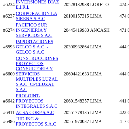
INVERSIONES DIAZ
#6234
20528132988
LORETO
474.
E.I.R.L
CORPORACION LA
#6237
20100157315
LIMA
474.
SIRENA S.A.C
PACIFICO SUR
#6274
INGENIERIA Y
20445419983
ANCASH
471.
SERVICIOS S.A.C
IMPORTACIONES
#6593
GELCO S.A.C. -
20390932864
LIMA
444.
GELCO S.A.C
CONSTRUCCIONES
PROYECTOS
CONSULTORIA Y
#6600
SERVICIOS
20604421633
LIMA
444.
MULTIPLES LUZAL
S.A.C.-CPCLUZAL
S.A.C
PROLOINT-
#6642
PROYECTOS
20601548357
LIMA
441.
INTEGRALES S.A.C
#6911
ACSA CORP S.A.C
20551778135
LIMA
422.
JHD ING &
#6986
20551970087
LIMA
417.
PROYECTOS S.A.C