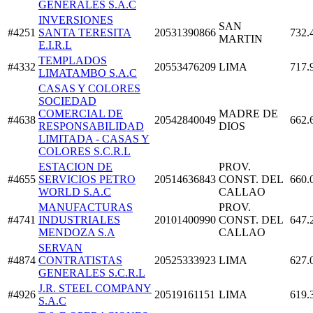
GENERALES S.A.C
INVERSIONES
SAN
#4251
SANTA TERESITA
20531390866
732.
MARTIN
E.I.R.L
TEMPLADOS
#4332
20553476209
LIMA
717.
LIMATAMBO S.A.C
CASAS Y COLORES
SOCIEDAD
COMERCIAL DE
MADRE DE
#4638
20542840049
662.
RESPONSABILIDAD
DIOS
LIMITADA - CASAS Y
COLORES S.C.R.L
ESTACION DE
PROV.
#4655
SERVICIOS PETRO
20514636843
CONST. DEL
660.
WORLD S.A.C
CALLAO
MANUFACTURAS
PROV.
#4741
INDUSTRIALES
20101400990
CONST. DEL
647.
MENDOZA S.A
CALLAO
SERVAN
#4874
CONTRATISTAS
20525333923
LIMA
627.
GENERALES S.C.R.L
J.R. STEEL COMPANY
#4926
20519161151
LIMA
619.
S.A.C