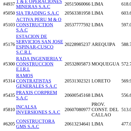
T & E OPERACIONES
#4937
20515060066
LIMA
618.
MINERAS S.A.C
#5050
SIA TRADING S.A.C
20563381958
LIMA
603.
ACTIVA PERU M & O
#5103
CONSTRUCTION
20537777592
LIMA
597.
S.A.C
ESTACION DE
SERVICIOS SAN JOSE
#5176
20228985237
AREQUIPA
588.
ESPINAR-CUSCO
S.C.R.L
RADA INGENIERIA Y
#5300
CONSTRUCCION
20532805873
MOQUEGUA
572.
E.I.R.L
RAMOS
#5314
CONTRATISTAS
20531302321
LORETO
569.
GENERALES S.A.C
PRAXIS CORPREM
#5435
20600545168
LIMA
556.
S.A.C
PROV.
INCALSA
#5810
20607080977
CONST. DEL
513.
INVERSIONES S.A.C
CALLAO
CONSTRUCTORA
#6205
20613234641
LIMA
477.
GMS S.A.C