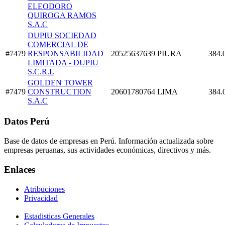
ELEODORO
QUIROGA RAMOS
S.A.C
DUPIU SOCIEDAD
COMERCIAL DE
#7479
RESPONSABILIDAD
20525637639
PIURA
384.
LIMITADA - DUPIU
S.C.R.L
GOLDEN TOWER
#7479
CONSTRUCTION
20601780764
LIMA
384.
S.A.C
Datos Perú
Base de datos de empresas en Perú. Información actualizada sobre
empresas peruanas, sus actividades económicas, directivos y más.
Enlaces
Atribuciones
Privacidad
Estadisticas Generales